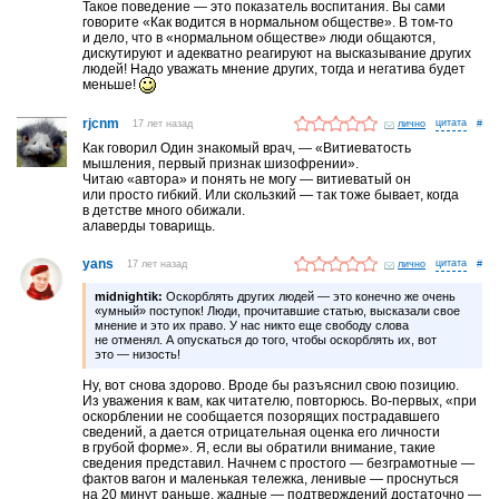
Такое поведение — это показатель воспитания. Вы сами
говорите «Как водится в нормальном обществе». В том-то
и дело, что в «нормальном обществе» люди общаются,
дискутируют и адекватно реагируют на высказывание других
людей! Надо уважать мнение других, тогда и негатива будет
меньше!
rjcnm
17 лет назад
лично
#
Как говорил Один знакомый врач, — «Витиеватость
мышления, первый признак шизофрении».
Читаю «автора» и понять не могу — витиеватый он
или просто гибкий. Или скользкий — так тоже бывает, когда
в детстве много обижали.
алаверды товарищь.
yans
17 лет назад
лично
#
midnightik:
Оскорблять других людей — это конечно же очень
«умный» поступок! Люди, прочитавшие статью, высказали свое
мнение и это их право. У нас никто еще свободу слова
не отменял. А опускаться до того, чтобы оскорблять их, вот
это — низость!
Ну, вот снова здорово. Вроде бы разъяснил свою позицию.
Из уважения к вам, как читателю, повторюсь. Во-первых, «при
оскорблении не сообщается позорящих пострадавшего
сведений, а дается отрицательная оценка его личности
в грубой форме». Я, если вы обратили внимание, такие
сведения представил. Начнем с простого — безграмотные —
фактов вагон и маленькая тележка, ленивые — проснуться
на 20 минут раньше, жадные — подтверждений достаточно —