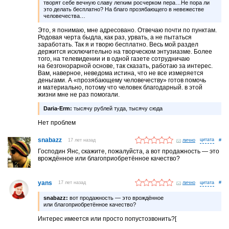
творят себе вечную славу легким росчерком пера…Не пора ли
это делать бесплатно? На благо прозябающего в невежестве
человечества…
Это, я понимаю, мне адресовано. Отвечаю почти по пунктам.
Родовая черта быдла, как раз, урвать, а не пытаться
заработать. Так я и творю бесплатно. Весь мой раздел
держится исключительно на творческом энтузиазме. Более
того, на телевидении и в одной газете сотрудничаю
на безгонорарной основе, так сказать, работаю за интерес.
Вам, наверное, неведома истина, что не все измеряется
деньгами. А «прозябающему человечеству» готов помочь
и материально, потому что человек благодарный. в этой
жизни мне не раз помогали.
Daria-Erm:
тысячу рублей туда, тысячу сюда
Нет проблем
snabazz
17 лет назад
лично
#
Господин Янс, скажите, пожалуйста, а вот продажность — это
врождённое или благоприобретённое качество?
yans
17 лет назад
лично
#
snabazz:
вот продажность — это врождённое
или благоприобретённое качество?
Интерес имеется или просто попустозвонить?[