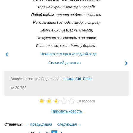
Торг не дурен. "Помилуй и подай!"
Подай рабам патент на бесконечность.
Не клянчите! Господь и мудр, и строг,-
Земные дни бездарны и убоги,
Не пустит вас господь и на порог,
Сгниете все, как падаль, у дороги.
Немного солнца в холодной воде
Сельский детектив
Ошибка в тексте? Выдели её и
нажми Ctrl+Enter
20 752
10 голосов
Прислать новость