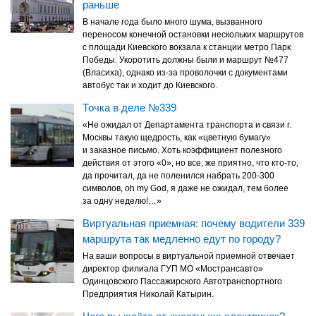
раньше
В начале года было много шума, вызванного
переносом конечной остановки нескольких маршрутов
с площади Киевского вокзала к станции метро Парк
Победы. Укоротить должны были и маршрут №477
(Власиха), однако из-за проволочки с документами
автобус так и ходит до Киевского.
Точка в деле №339
«Не ожидал от Департамента транспорта и связи г.
Москвы такую щедрость, как «цветную бумагу»
и заказное письмо. Хоть коэффициент полезного
действия от этого «0», но все, же приятно, что кто-то,
да прочитал, да не поленился набрать 200-300
символов, oh my God, я даже не ожидал, тем более
за одну неделю!…»
Виртуальная приемная: почему водители 339
маршрута так медленно едут по городу?
На ваши вопросы в виртуальной приемной отвечает
директор филиала ГУП МО «Мострансавто»
Одинцовского Пассажирского Автотранспортного
Предприятия Николай Катырин.