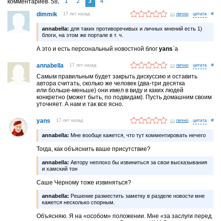
1
2
3
4
комментариев
58
dimmik
17 лет назад
лично
#
annabella:
для таких противоречивых и личных мнений есть 1)
блоги, на этом же портале в т. ч.
А это и есть персональный новостной блог
yans
`а
annabella
17 лет назад
лично
#
Самым правильным будет закрыть дискуссию и оставить
автора считать, сколько же человек (два-три десятка
или больше-меньше) они имел в виду и каких людей
конкретно (может быть, по подвидам). Пусть домашним своим
уточняет. А нам и так все ясно.
yans
17 лет назад
лично
#
annabella:
Мне вообще кажется, что тут комментировать нечего
Тогда, как объяснить ваше присутствие?
annabella:
Автору неплохо бы извиниться за свои высказывания
и хамский тон
Саше Черному тоже извиняться?
annabella:
Решение разместить заметку в разделе новости мне
кажется несколько спорным.
Объясняю. Я на «особом» положении. Мне «за заслуги перед