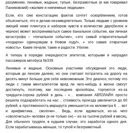
разумению, ленивые, жадные, тупые, безграмотные (и как говаривал
Паниковский) «жалкие и никчемные людишки».
Если, кто сию констатацию фактов сочтет оскорблением, готов
объясниться, что и делаю незамедлительно. Только людьми с уровнем
эмоций ниже плинтуса и набором чувств в количестве двух(белое и
черное) может восприниматься самое банальное событие, как личная
катастрофа – «печальное событие», «это самый отвратительный
«подарок» одинцовцам в Новом году!», « это самая отвратная
новость». Какие печали, такие и радости. Убогие.
А теперь в порядке очередности эпитетов, которыми я наградил
пассажиров автобуса №339.
Ленивые и жадные. Основные участники обсуждения это люди,
которым до пенсии далеко, но они считают потратить на дорогу на
десять минут больше для себя невозможным. Это диагноз, потому что
люди с таким менталитетом вряд ли чего-нибудь в жизни смогут
достигнуть, поэтому, как последние крохоборы, торгуются из-за
тридцати-сорока рублей в день - «… компания АВТОЛАЙН просто
решила подзаработать на нас… стоимость проезда увеличится до 60
рублей, а протяженность маршрута уменьшится на километра 6 … вот
и арифметика… сволочи»… Ведь, если вдуматься, из-за чего
«сволочиться» человек (и не только он) – из-за тысячи рублей в месяц.
Для обычного трудяги, в худшем случае, это заработок одного дня.
Если зарабатываешь меньше, то тупой и безграмотный.