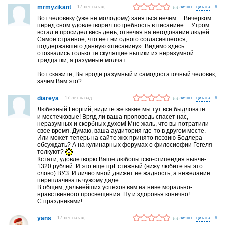
mrmyzikant
17 лет назад
лично
#
Вот человеку (уже не молодому) заняться нечем… Вечерком
перед сном удовлетворил потребность в писанине… Утром
встал и просидел весь день, отвечая на негодование людей…
Самое странное, что нет ни одного согласившегося,
поддержавшего данную «писанину». Видимо здесь
отозвались только те скулящие нытики из неразумной
тридцатки, а разумные молчат.
Вот скажите, Вы вроде разумный и самодостаточный человек,
зачем Вам это?
diareya
17 лет назад
лично
#
Любезный Георгий, видите же какие мы тут все быдловате
и местечковые! Вряд ли ваша проповедь спасет нас,
неразумных и скорбных духом! Мне жаль, что вы потратили
свое время. Думаю, ваша аудитория где-то в другом месте.
Или может теперь на сайте жкх принято поэзию Бодлера
обсуждать? А на кулинарных форумах о филосиофии Гегеля
толкуют?
Кстати, удовлетворю Ваше любопытсво-стипендия нынче-
1320 рублей. И это еще прЕстижный (вижу любите вы это
слово) ВУЗ. И лично мной движет не жадность, а нежелание
переплачивать чужому дяде.
В общем, дальнейших успехов вам на ниве морально-
нравственного просвещения. Ну и здоровья конечно!
С праздниками!
yans
17 лет назад
лично
#