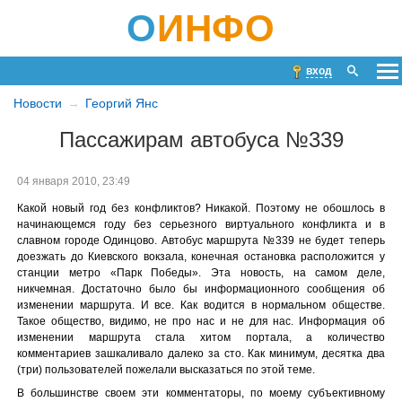
О
ИНФО
вход
Новости
Георгий Янс
Пассажирам автобуса №339
04 января 2010, 23:49
Какой новый год без конфликтов? Никакой. Поэтому не обошлось в
начинающемся году без серьезного виртуального конфликта и в
славном городе Одинцово. Автобус маршрута №339 не будет теперь
доезжать до Киевского вокзала, конечная остановка расположится у
станции метро «Парк Победы». Эта новость, на самом деле,
никчемная. Достаточно было бы информационного сообщения об
изменении маршрута. И все. Как водится в нормальном обществе.
Такое общество, видимо, не про нас и не для нас. Информация об
изменении маршрута стала хитом портала, а количество
комментариев зашкаливало далеко за сто. Как минимум, десятка два
(три) пользователей пожелали высказаться по этой теме.
В большинстве своем эти комментаторы, по моему субъективному