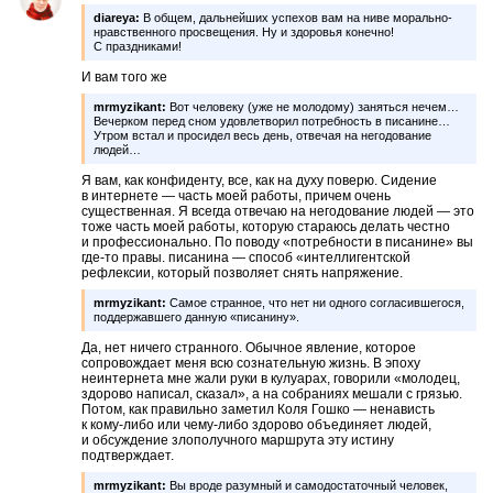
diareya:
В общем, дальнейших успехов вам на ниве морально-
нравственного просвещения. Ну и здоровья конечно!
С праздниками!
И вам того же
mrmyzikant:
Вот человеку (уже не молодому) заняться нечем…
Вечерком перед сном удовлетворил потребность в писанине…
Утром встал и просидел весь день, отвечая на негодование
людей…
Я вам, как конфиденту, все, как на духу поверю. Сидение
в интернете — часть моей работы, причем очень
существенная. Я всегда отвечаю на негодование людей — это
тоже часть моей работы, которую стараюсь делать честно
и профессионально. По поводу «потребности в писанине» вы
где-то правы. писанина — способ «интеллигентской
рефлексии, который позволяет снять напряжение.
mrmyzikant:
Самое странное, что нет ни одного согласившегося,
поддержавшего данную «писанину».
Да, нет ничего странного. Обычное явление, которое
сопровождает меня всю сознательную жизнь. В эпоху
неинтернета мне жали руки в кулуарах, говорили «молодец,
здорово написал, сказал», а на собраниях мешали с грязью.
Потом, как правильно заметил Коля Гошко — ненависть
к кому-либо или чему-либо здорово объединяет людей,
и обсуждение злополучного маршрута эту истину
подтверждает.
mrmyzikant:
Вы вроде разумный и самодостаточный человек,