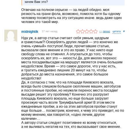
зачем Вам это?
Отвечаю на полном серьезе — за людей обидно. моя
резкость на грани фола, возможно, помогла хотя бы одному
человеку посмотреть на эту ситуацию иначе. ведь даже один
человек это такой мир.
midnightik
17 лет назад
лично
#
Нда уж, а автор статьи считает себя умным, щедрым
и грамотным?! Оскорблять других людей — это конечно же
очень «умный» поступок! Люди, прочитавшие статью,
высказали свое мнение и это их право. У нас никто еще
свободу слова не отменял. А опускаться до того, чтобы
оскорблять их, вот это — низость! Да, для многих перенос
места посадки/высадки на маршрут является очень большим
неудобством. Время — это самое дорогое, что у нас есть,
и тратить ежедневно лишние 20 минут на то, чтобы
добраться до места назначения, это самое большое
неудобство!
Да, я согласна с тем, что на площади Киевского вокзала,
всегда было слишком большое скопление машин, автобусов
и постоянные пробки, но неужели перенос места посадки/
высадки решит эту проблему? Конечно это разгрузит
площадь Киевского вокзала, но еще больше загрузит
проезжую часть возле Триумфальной арки! В этом месте
ежедневные пробки, а из-за этих автобусов пробки станут
еще больше… посмотрим, конечно, к чему это приведет, но по
моему мнению, как говорится, «одно лечим, другое
калечим»…
А автору статьи следует позитивнее ко всему относиться,
а не выливать негатив на тех, кто высказывает свое мнение.