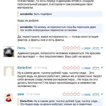
отечеством», то есть перед «Одинцово-ИНФО» создали
персональный раздел, в котором я сам размещаю свои
материалы.
annabella:
быть подобрее
Куда уж добрее
annabella:
По-моему, истеричностью тона Вы перегнали даже
тех особо возмущенных переносом остановки
Да, перестаньте, какая истеричность — только констатация
фактов, а факты они и есть факты.
Гость
17 лет назад
лично
#
Администрация, попросите человека извиниться. Не красиво
всё выглядит — без перспективно. Ваш сайт не красит.
Daria-Erm
17 лет назад
лично
#
Ну в самом деле, тысячу рублей туда, тысячу сюда…Это
быдло ведь за деньги работает, умные же и грамотные творят
себе вечную славу легким росчерком пера…Не пора ли это
делать бесплатно? На благо прозябающего в невежестве
человечества…
yans
17 лет назад
лично
#
Daria-Erm:
Ну в самом деле, тысячу рублей туда, тысячу сюда…
Это быдло ведь за деньги работает, умные же и грамотные