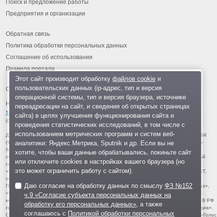
Поиск и предложение работы
Предприятия и организации
Обратная связь
Политика обработки персональных данных
Соглашение об использовании
Правила портала
Этот сайт производит обработку
файлов cookie
и
пользовательских данных (ip-адрес, тип и версия
операционной системы, тип и версия браузера, источнике
На информационном ресурсе применяются
рекомендательные
переадресации на сайт, и сведения об открытых страницах
технологии
.
сайта) в целях улучшения функционирования сайта и
© 2013-2026 «ОИНФО»,
сделано в Одинцово
проведения статистических исследований, в том числе с
использованием метрических программ и систем веб-
Для читателей: В России признаны экстремистскими и запрещены организации ФБК
аналитики: Яндекс.Метрика, Sputnik и др. Если вы не
(Фонд борьбы с коррупцией, признан иноагентом), Штабы Навального, «Национал-
большевистская партия», «Свидетели Иеговы», «Армия воли народа», «Русский
хотите, чтобы ваши данные обрабатывались, покиньте сайт
общенациональный союз», «Движение против нелегальной иммиграции», «Правый
или отключите cookies в настройках вашего браузера (но
сектор», УНА-УНСО, УПА, «Тризуб им. Степана Бандеры», «Мизантропик дивижн»,
это может ограничить работу с сайтом).
«Меджлис крымскотатарского народа», движение «Артподготовка», движение ЛГБТ,
общероссийская политическая партия «Воля», АУЕ, батальоны «Азов» и «Айдар».
Даю согласие на обработку данных по смыслу
ФЗ №152
Признаны террористическими и запрещены: «Движение Талибан», «Имарат Кавказ»,
«Исламское государство» (ИГ, ИГИЛ), Джебхад-ан-Нусра, «АУМ Синрике», «Братья-
ч.9 «Согласие субъекта персональных данных на
мусульмане», «Аль-Каида в странах исламского Магриба», «Сеть», «Колумбайн». В РФ
обработку его персональных данных»
, а также
признана нежелательной деятельность «Открытой России», издания «Проект Медиа».
соглашаюсь с
Политикой обработки персональных
СМИ-иноагентами признаны: телеканал «Дождь», «Медуза», «Важные истории», «Голос