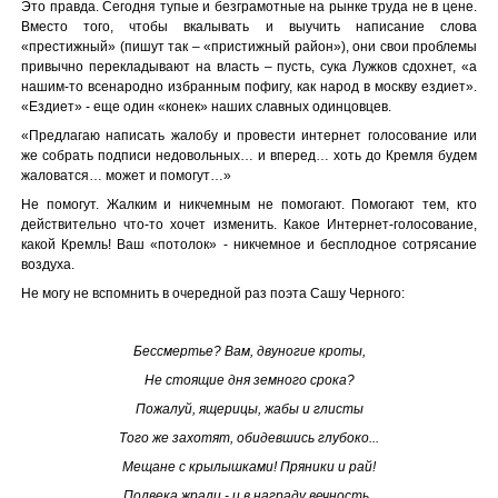
Это правда. Сегодня тупые и безграмотные на рынке труда не в цене.
Вместо того, чтобы вкалывать и выучить написание слова
«престижный» (пишут так – «пристижный район»), они свои проблемы
привычно перекладывают на власть – пусть, сука Лужков сдохнет, «а
нашим-то всенародно избранным пофигу, как народ в москву ездиет».
«Ездиет» - еще один «конек» наших славных одинцовцев.
«Предлагаю написать жалобу и провести интернет голосование или
же собрать подписи недовольных… и вперед… хоть до Кремля будем
жаловатся… может и помогут…»
Не помогут. Жалким и никчемным не помогают. Помогают тем, кто
действительно что-то хочет изменить. Какое Интернет-голосование,
какой Кремль! Ваш «потолок» - никчемное и бесплодное сотрясание
воздуха.
Не могу не вспомнить в очередной раз поэта Сашу Черного:
Бессмертье? Вам, двуногие кроты,
Не стоящие дня земного срока?
Пожалуй, ящерицы, жабы и глисты
Того же захотят, обидевшись глубоко...
Мещане с крылышками! Пряники и рай!
Полвека жрали - и в награду вечность..