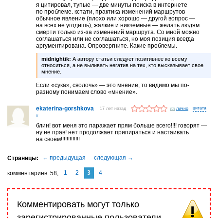
я цитировал, тупые — две минуты поиска в интернете
по проблеме. кстати, практика изменений маршрутов
обычное явление (плохо или хорошо — другой вопрос —
на всех не угодишь), жалкие и никчемные — желать людям
смерти только из-за изменений маршрута. Со мной можно
соглашаться или не соглашаться, но моя позиция всегда
аргументирована. Опровергните. Какие проблемы.
midnightik:
А автору статьи следует позитивнее ко всему
относиться, а не выливать негатив на тех, кто высказывает свое
мнение.
Если «сука», сволочь» — это мнение, то видимо мы по-
разному понимаем слово «мнение».
ekaterina-gorshkova
17 лет назад
лично
#
блин! вот меня это паражает прям больше всего!!!! говорят —
ну не прав! нет продолжает припираться и настаивать
на своём!!!!!!!!!!!!!
1
2
3
4
комментариев
58
Комментировать могут только
зарегистрированные пользователи