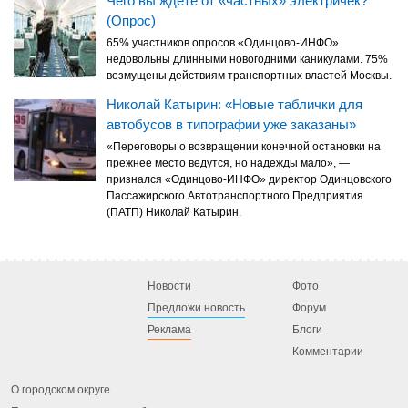
Чего вы ждёте от «частных» электричек?
(Опрос)
65% участников опросов «Одинцово-ИНФО»
недовольны длинными новогодними каникулами. 75%
возмущены действиям транспортных властей Москвы.
Николай Катырин: «Новые таблички для
автобусов в типографии уже заказаны»
«Переговоры о возвращении конечной остановки на
прежнее место ведутся, но надежды мало», —
признался «Одинцово-ИНФО» директор Одинцовского
Пассажирского Автотранспортного Предприятия
(ПАТП) Николай Катырин.
Новости
Фото
Предложи новость
Форум
Реклама
Блоги
Комментарии
О городском округе