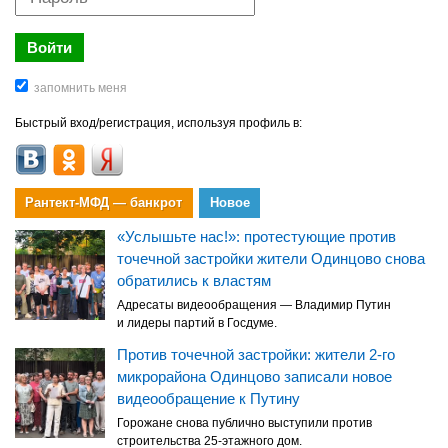
Быстрый вход/регистрация, используя профиль в:
Рантект-МФД — банкрот
Новое
«Услышьте нас!»: протестующие против
точечной застройки жители Одинцово снова
обратились к властям
Адресаты видеообращения — Владимир Путин
и лидеры партий в Госдуме.
Против точечной застройки: жители 2-го
микрорайона Одинцово записали новое
видеообращение к Путину
Горожане снова публично выступили против
строительства 25-этажного дом.