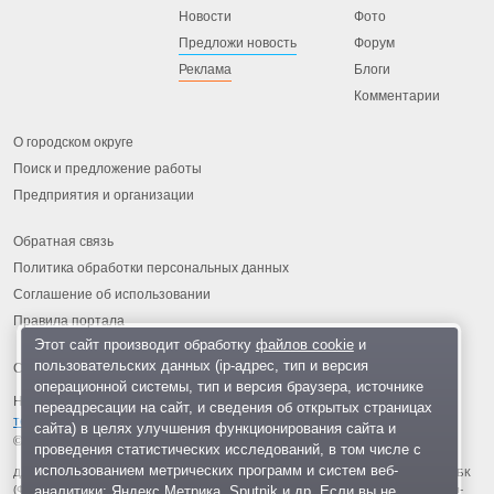
Новости
Фото
Предложи новость
Форум
Реклама
Блоги
Комментарии
О городском округе
Поиск и предложение работы
Предприятия и организации
Обратная связь
Политика обработки персональных данных
Соглашение об использовании
Правила портала
Этот сайт производит обработку
файлов cookie
и
пользовательских данных (ip-адрес, тип и версия
операционной системы, тип и версия браузера, источнике
На информационном ресурсе применяются
рекомендательные
переадресации на сайт, и сведения об открытых страницах
технологии
.
сайта) в целях улучшения функционирования сайта и
© 2013-2026 «ОИНФО»,
сделано в Одинцово
проведения статистических исследований, в том числе с
использованием метрических программ и систем веб-
Для читателей: В России признаны экстремистскими и запрещены организации ФБК
аналитики: Яндекс.Метрика, Sputnik и др. Если вы не
(Фонд борьбы с коррупцией, признан иноагентом), Штабы Навального, «Национал-