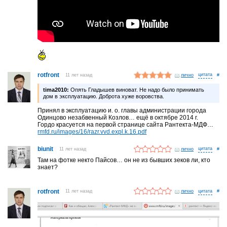
rotfront
11 лет назад
лично
#
tima2010:
Опять Гладышев виноват. Не надо было принимать
дом в эксплуатацию. Доброта хуже воровства.
Принял в эксплуатацию и. о. главы администрации города
Одинцово незабвенный Козлов… ещё в октябре 2014 г.
Гордо красуется на первой странице сайта Рантекта-МДФ…
rmfd.ru/images/16/razr.vvd.expl.k.16.pdf
biunit
11 лет назад
лично
#
Там на фотке некто Пайсов… он не из бывших зеков ли, кто
знает?
rotfront
11 лет назад
лично
#