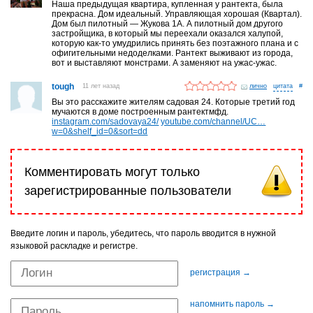
Наша предыдущая квартира, купленная у рантекта, была
прекрасна. Дом идеальный. Управляющая хорошая (Квартал).
Дом был пилотный — Жукова 1А. А пилотный дом другого
застройщика, в который мы переехали оказался халупой,
которую как-то умудрились принять без поэтажного плана и с
офигительными недоделками. Рантект выживают из города,
вот и выставляют монстрами. А заменяют на ужас-ужас.
tough
11 лет назад
лично
#
Вы это расскажите жителям садовая 24. Которые третий год
мучаются в доме построенным рантектмфд.
instagram.com/sadovaya24/
youtube.com/channel/UC…
w=0&shelf_id=0&sort=dd
Комментировать могут только
зарегистрированные пользователи
Введите логин и пароль, убедитесь, что пароль вводится в нужной
языковой раскладке и регистре.
регистрация →
напомнить пароль →