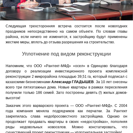
Следующая трехсторонняя встреча состоится после новогодних
праздников непосредственно на самом объекте. По словам главы
района, если ничего не изменится, к застройщику будут применены
жесткие меры, вплоть до отзыва разрешения на строительство.
Уплотнение под видом реконструкции
Напомним, что ООО «Рантект-МФД» «осел» в Одинцово благодаря
договору о реализации инвестиционного проекта комплексной
реконструкции 2 микрорайона площадью 39,51 га, который подписал с
казахскими бизнесменами
Александр ГЛАДЫШЕВ
. За 10 лет снесены
всего три пятиэтажных дома. Новые квартиры в рамках переселения
получили только 186 семей. Зато построены девять (!) жилых домов-
высоток!
Заказчик этого варварского проекта — ООО «Рантект-МФД». С 2004
года компания меняла подрядчиков как перчатки. За Рантект
закрепилась слава недобросовестного застройщика. Однако он
продолжает продавать квартиры в своих «недостройках», пополняя
ряды недовольных новоселов. Можно констатировать, что
существующий проект реконструкции — уплотнительная застройка!