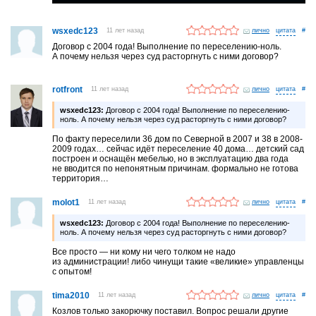
wsxedc123
11 лет назад
лично
#
Договор с 2004 года! Выполнение по переселению-ноль.
А почему нельзя через суд расторгнуть с ними договор?
rotfront
11 лет назад
лично
#
wsxedc123:
Договор с 2004 года! Выполнение по переселению-
ноль. А почему нельзя через суд расторгнуть с ними договор?
По факту переселили 36 дом по Северной в 2007 и 38 в 2008-
2009 годах… сейчас идёт переселение 40 дома… детский сад
построен и оснащён мебелью, но в эксплуатацию два года
не вводится по непонятным причинам. формально не готова
территория…
molot1
11 лет назад
лично
#
wsxedc123:
Договор с 2004 года! Выполнение по переселению-
ноль. А почему нельзя через суд расторгнуть с ними договор?
Все просто — ни кому ни чего толком не надо
из администрации! либо чинущи такие «великие» управленцы
с опытом!
tima2010
11 лет назад
лично
#
Козлов только закорючку поставил. Вопрос решали другие