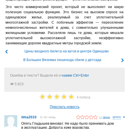
Это чисто коммерческий проект, который не выполняет ни какую
полезную социальную функцию. Это бизнес на высоком спросе на
одинцовское жилье, реализуемый за счет уплотнительной
многоэтажной застройки. С побочным эффектом — переселение
немногочисленных жителей в дома, с сомнительно улучшенными
жилищными условиями. Расселяли лишь те дома, которые мешали
уплотнительной высокоэтажной застройке, неэффективно
занимающие дорогие квадратные метры городской земли.
Цены входного билета на каток в центре Одинцово
В Больших Вяземах пешехода сбили у детсада
Ошибка в тексте? Выдели её и
нажми Ctrl+Enter
5 823
4 голоса
Прислать новость
tima2010
11 лет назад
лично
#
Опять Гладышев виноват. Не надо было принимать дом
в эксплуатацию. Доброта хуже воровства.