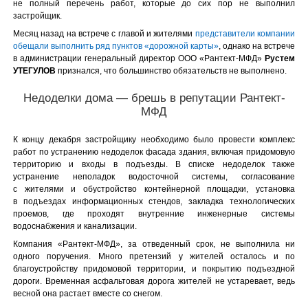
не полный перечень работ, которые до сих пор не выполнил
застройщик.
Месяц назад на встрече с главой и жителями
представители компании
обещали выполнить ряд пунктов «дорожной карты»
, однако на встрече
в администрации генеральный директор ООО «Рантект-МФД»
Рустем
УТЕГУЛОВ
признался, что большинство обязательств не выполнено.
Недоделки дома — брешь в репутации Рантект-
МФД
К концу декабря застройщику необходимо было провести комплекс
работ по устранению недоделок фасада здания, включая придомовую
территорию и входы в подъезды. В списке недоделок также
устранение неполадок водосточной системы, согласование
с жителями и обустройство контейнерной площадки, установка
в подъездах информационных стендов, закладка технологических
проемов, где проходят внутренние инженерные системы
водоснабжения и канализации.
Компания «Рантект-МФД», за отведенный срок, не выполнила ни
одного поручения. Много претензий у жителей осталось и по
благоустройству придомовой территории, и покрытию подъездной
дороги. Временная асфальтовая дорога жителей не устаревает, ведь
весной она растает вместе со снегом.