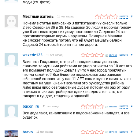
люди (см. фото)
Местный житель
11 лет назад
#
Почему в статье написанно 3 пятиэтажки??? снесли только
2 это Северная 36 и 38. На садовой 20 людям морочат голову
уже 6 лет вплотную к их дому посторожило Садоваю 24 все
противопожарные нормы нарушены. Пожарная Машина
не сможет проехать потому что ей будет мешать балкон
Садовой 24 который торчит на пол дороги.
wsxedc123
11 лет назад
лично
#
Блин, вот Гладышев, который наподписывал договоры
с какими-то мутными ребятами не умер от икоты за 10 лет что
его поминает пол Одинцова? Ну что у нас город проклятый
что-ли какой-то? Все ближнее подмосковье застраивают
с бешеной скоростью- у нас 11 ЛЕТ сопли жуют и наматывают
местным на уши. Значит все-таки это руководство района
либо воры либо безграмотные дураки потому как раз от разу
выискивать из застройщиков одних неадекватов -это, как
говорят в тундре, тенденция однако!!!
bgcon_ru
11 лет назад
лично
#
Все доделают, канализацию и водоснабжение наладят. и все
будет ок.
bravo
11 лет назад
лично
#