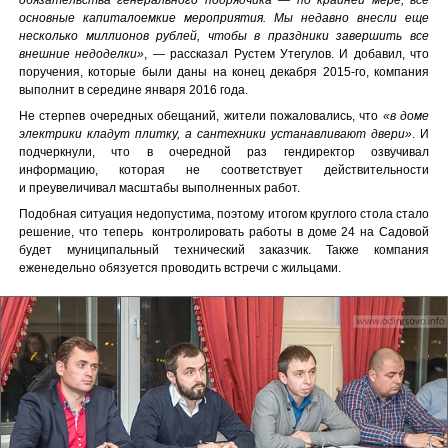
обязательства генерального подрядчика — по крайней мере, все
основные капиталоемкие мероприятия. Мы недавно внесли еще
несколько миллионов рублей, чтобы в праздники завершить все
внешние недоделки»
, — рассказал Рустем Утегулов. И добавил, что
поручения, которые были даны на конец декабря 2015-го, компания
выполнит в середине января 2016 года.
Не стерпев очередных обещаний, жители пожаловались, что
«в доме
электрики кладут плитку, а сантехники устанавливают двери»
. И
подчеркнули, что в очередной раз гендиректор озвучивал
информацию, которая не соответствует действительности
и преувеличивал масштабы выполненных работ.
Подобная ситуация недопустима, поэтому итогом круглого стола стало
решение, что теперь контролировать работы в доме 24 на Садовой
будет муниципальный технический заказчик. Также компания
еженедельно обязуется проводить встречи с жильцами.