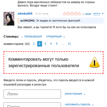
Давно пора масленных либерастов за шкирку из страны
выгнать. Воздух чище станет.
alionka666
10 лет назад
лично
#
ac19411941:
Эт мадам из эротических фантазий -
Вас имеют, а вы терпите! Я хотя бы за них не голосовала
1
2
3
4
5
...
11
комментариев
162
Комментировать могут только
зарегистрированные пользователи
Введите логин и пароль, убедитесь, что пароль вводится в нужной
языковой раскладке и регистре.
регистрация →
напомнить пароль →