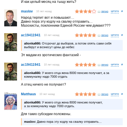
И как целый месяц на тыщу жить?
maslov
10 лет назад
лично
#
Народ терпит вот и повышают…
Давно пора эту кодлу на свалку отправить…
Мазохисты, поклонники Единой России чем думают???
ac19411941
10 лет назад
лично
#
alionka666:
Отсрочат до выборов, а потом опять сами себя
выберут и вознесут цены до небес
Эт мадам из эротических фантазий -
ac19411941
10 лет назад
лично
#
alionka666:
У моего отца жена 8000 пенсию получает, а за
коммуналку надо 7000 отдать
А отец ничего не получает?
Matthaus
10 лет назад
лично
#
alionka666:
У моего отца жена 8000 пенсию получает,
а за коммуналку надо 7000 отдать.
Для таких субсидии положены.
maslov:
Давно пора эту кодлу на свалку отправить…