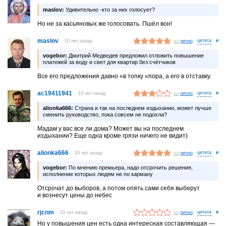
maslov:
Удивительно -кто за них голосует?
Но не за касьяновых же голосовать. Пшёл вон!
maslov
10 лет назад
лично
#
vogebor:
Дмитрий Медведев предложил отложить повышение
платежей за воду и свет для квартир без счётчиков
Все его предложения давно «в топку «пора, а его в отставку.
ac19411941
10 лет назад
лично
#
alionka666:
Страна и так на последнем издыхании, может лучше
сменить руководство, пока совсем не подохла?
Мадам у вас все ли дома? Может вы на последнем
издыхании? Еще одна кроме грязи ничего не видит)
alionka666
10 лет назад
лично
#
vogebor:
По мнению премьера, надо отсрочить решения,
исполнение которых людям не по карману
Отсрочат до выборов, а потом опять сами себя выберут
и вознесут цены до небес
rjcnm
10 лет назад
лично
#
Но у повышения цен есть одна интересная составляющая —