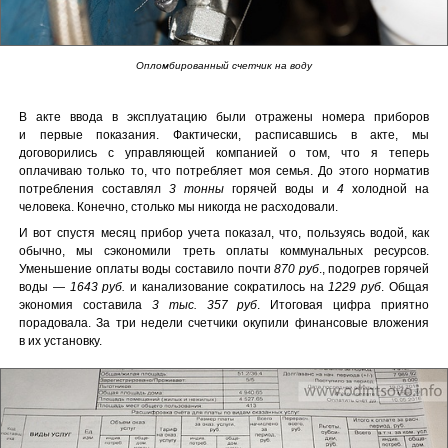
Опломбированный счетчик на воду
В акте ввода в эксплуатацию были отражены номера приборов
и первые показания. Фактически, расписавшись в акте, мы
договорились с управляющей компанией о том, что я теперь
оплачиваю только то, что потребляет моя семья. До этого норматив
потребления составлял
3 тонны
горячей воды и
4
холодной на
человека. Конечно, столько мы никогда не расходовали.
И вот спустя месяц прибор учета показал, что, пользуясь водой, как
обычно, мы сэкономили треть оплаты коммунальных ресурсов.
Уменьшение оплаты воды составило почти
870 руб
., подогрев горячей
воды —
1643 руб.
и канализование сократилось на
1229 руб
. Общая
экономия составила
3 тыс. 357 руб
. Итоговая цифра приятно
порадовала. За три недели счетчики окупили финансовые вложения
в их установку.