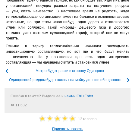
продвигают идеи о едином тарифе, но как он будет выглядеть на деле
у организаций, несущих разные затраты на получение ресурса
— увы, опять неизвестно. В настоящее время не редкость, когда
теплоснабжающая организация имеет на балансе в основном газовые
котельные, но при этом какая-нибудь одна деревня отапливается
углем или соляркой. Такой «гибрид» дешевого газа и дорогого
топлива дает жителям сумасшедший тариф, который они не могут
понять.
Отныне в тариф теплоснабжения начинают закладывать
инвестиционную составляющую, но вот где и что будут менять
— неизвестно. Но у повышения цен есть одна интересная
составляющая — мы начинаем считать и становимся умнее.
Метро будет расти в сторону Одинцово
Одинцовский роддом будет закрыт на мойку дольше обещанного
Ошибка в тексте? Выдели её и
нажми Ctrl+Enter
11 632
12 голосов
Прислать новость