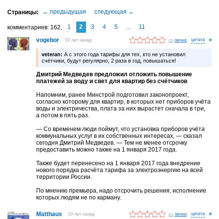
1
2
3
4
5
...
11
комментариев
162
vogebor
10 лет назад
лично
#
veteran:
А с этого года тарифы для тех, кто не установил
счётчики, будут регулярно, 2 раза в год, повышаться!
Дмитрий Медведев предложил отложить повышение
платежей за воду и свет для квартир без счётчиков
Напомним, ранее Минстрой подготовил законопроект,
согласно которому для квартир, в которых нет приборов учёта
воды и электричества, плата за них вырастет сначала в три,
а потом в пять раз.
— Со временем люди поймут, что установка приборов учёта
коммунальных услуг в их собственных интересах, — сказал
сегодня Дмитрий Медведев. — Тем не менее отсрочку
предоставить можно также на 1 января 2017 года.
Также будет перенесено на 1 января 2017 года внедрение
нового порядка расчёта тарифа за электроэнергию на всей
территории России.
По мнению премьера, надо отсрочить решения, исполнение
которых людям не по карману.
Matthaus
10 лет назад
лично
#