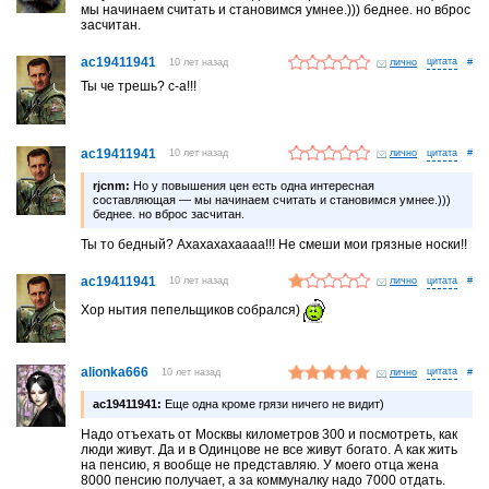
мы начинаем считать и становимся умнее.))) беднее. но вброс
засчитан.
ac19411941
10 лет назад
лично
#
Ты че трешь? с-а!!!
ac19411941
10 лет назад
лично
#
rjcnm:
Но у повышения цен есть одна интересная
составляющая — мы начинаем считать и становимся умнее.)))
беднее. но вброс засчитан.
Ты то бедный? Ахахахахаааа!!! Не смеши мои грязные носки!!
ac19411941
10 лет назад
лично
#
Хор нытия пепельщиков собрался)
alionka666
10 лет назад
лично
#
ac19411941:
Еще одна кроме грязи ничего не видит)
Надо отъехать от Москвы километров 300 и посмотреть, как
люди живут. Да и в Одинцове не все живут богато. А как жить
на пенсию, я вообще не представляю. У моего отца жена
8000 пенсию получает, а за коммуналку надо 7000 отдать.