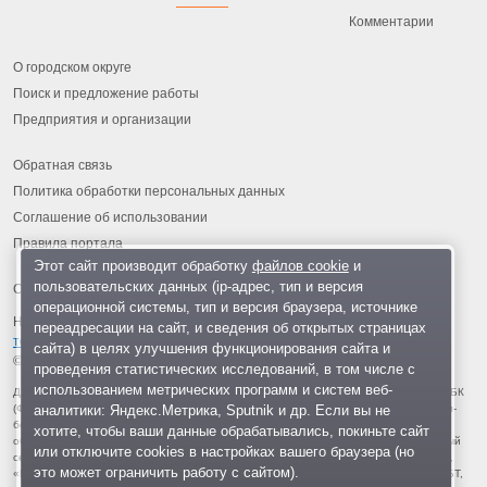
Комментарии
О городском округе
Поиск и предложение работы
Предприятия и организации
Обратная связь
Политика обработки персональных данных
Соглашение об использовании
Правила портала
Этот сайт производит обработку
файлов cookie
и
пользовательских данных (ip-адрес, тип и версия
операционной системы, тип и версия браузера, источнике
На информационном ресурсе применяются
рекомендательные
переадресации на сайт, и сведения об открытых страницах
технологии
.
сайта) в целях улучшения функционирования сайта и
© 2013-2026 «ОИНФО»,
сделано в Одинцово
проведения статистических исследований, в том числе с
использованием метрических программ и систем веб-
Для читателей: В России признаны экстремистскими и запрещены организации ФБК
аналитики: Яндекс.Метрика, Sputnik и др. Если вы не
(Фонд борьбы с коррупцией, признан иноагентом), Штабы Навального, «Национал-
большевистская партия», «Свидетели Иеговы», «Армия воли народа», «Русский
хотите, чтобы ваши данные обрабатывались, покиньте сайт
общенациональный союз», «Движение против нелегальной иммиграции», «Правый
или отключите cookies в настройках вашего браузера (но
сектор», УНА-УНСО, УПА, «Тризуб им. Степана Бандеры», «Мизантропик дивижн»,
это может ограничить работу с сайтом).
«Меджлис крымскотатарского народа», движение «Артподготовка», движение ЛГБТ,