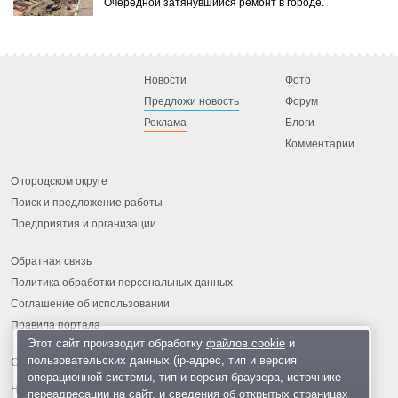
Очередной затянувшийся ремонт в городе.
Новости
Фото
Предложи новость
Форум
Реклама
Блоги
Комментарии
О городском округе
Поиск и предложение работы
Предприятия и организации
Обратная связь
Политика обработки персональных данных
Соглашение об использовании
Правила портала
Этот сайт производит обработку
файлов cookie
и
пользовательских данных (ip-адрес, тип и версия
операционной системы, тип и версия браузера, источнике
На информационном ресурсе применяются
рекомендательные
переадресации на сайт, и сведения об открытых страницах