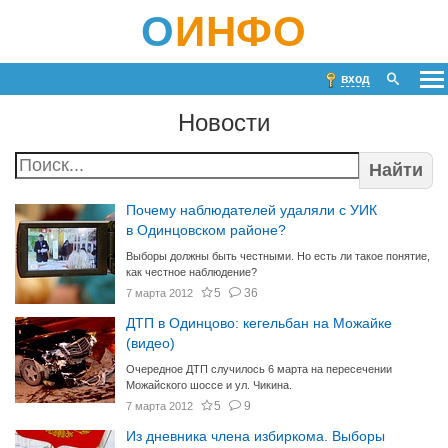
О
ИНФО
вход
Новости
Найти
Почему наблюдателей удаляли с УИК
в Одинцовском районе?
Выборы должны быть честными. Но есть ли такое понятие,
как честное наблюдение?
5
36
7 марта 2012
ДТП в Одинцово: кегельбан на Можайке
(видео)
Очередное ДТП случилось 6 марта на пересечении
Можайского шоссе и ул. Чикина.
5
9
7 марта 2012
Из дневника члена избиркома. Выборы