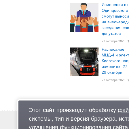
Изменения в 
Одинцовского 
смогут выноси
на внеочеред
заседания со
депутатов
27 октября 2023
Расписание
МЦД-4 и элек
Киевского на
изменится 27-
29 октября
27 октября 2023
Этот сайт производит обработку
фай
системы, тип и версия браузера, ист
Новости
Предложи новость
улучшения функционирования сайта 