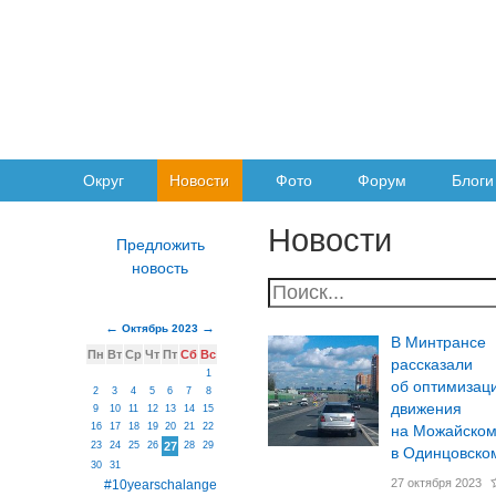
Округ
Новости
Фото
Форум
Блоги
Новости
Октябрь 2023
В Минтрансе
Пн
Вт
Ср
Чт
Пт
Сб
Вс
рассказали
1
об оптимизац
2
3
4
5
6
7
8
движения
9
10
11
12
13
14
15
16
17
18
19
20
21
22
на Можайском
23
24
25
26
27
28
29
в Одинцовском
30
31
27 октября 2023
#10yearschalange