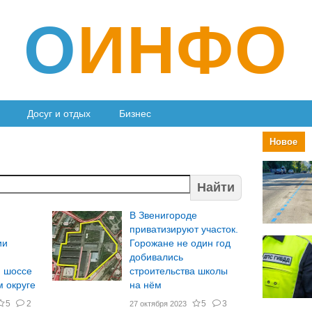
О
ИНФО
Досуг и отдых
Бизнес
Новое
Найти
В Звенигороде
приватизируют участок.
ии
Горожане не один год
добивались
 шоссе
строительства школы
 округе
на нём
5
2
5
3
27 октября 2023