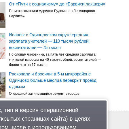
От «Пути к социализму» до «Барвихи лакшери»
По мотивам книги Адриана Рудомино «Легендарная
Барвиха»
Иванов: в Одинцовском округе средняя
зарплата учителей — 110 тысяч рублей,
воспитателей — 75 тысяч
По словам чиновника, за пять лет средняя зарплата
учителей выросла на 40 тысяч рублей, воспитателей —
более чем на 17 тысяч.
Раскопали и бросили: в 5-м микрорайоне
Одинцово больше месяца перекрыт проезд
к домам
Очередной затянувшийся ремонт в городе.
, тип и версия операционной
ткрытых страницах сайта) в целях
Обратная связь
Политика обработки персональных данных
том числе с использованием