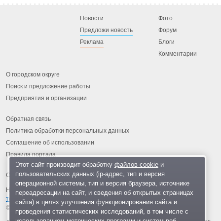
Новости
Фото
Предложи новость
Форум
Реклама
Блоги
Комментарии
О городском округе
Поиск и предложение работы
Предприятия и организации
Обратная связь
Политика обработки персональных данных
Соглашение об использовании
Правила портала
Этот сайт производит обработку
файлов cookie
и
пользовательских данных (ip-адрес, тип и версия
операционной системы, тип и версия браузера, источнике
На информационном ресурсе применяются
рекомендательные
переадресации на сайт, и сведения об открытых страницах
технологии
.
сайта) в целях улучшения функционирования сайта и
© 2013-2026 «ОИНФО»,
сделано в Одинцово
проведения статистических исследований, в том числе с
использованием метрических программ и систем веб-