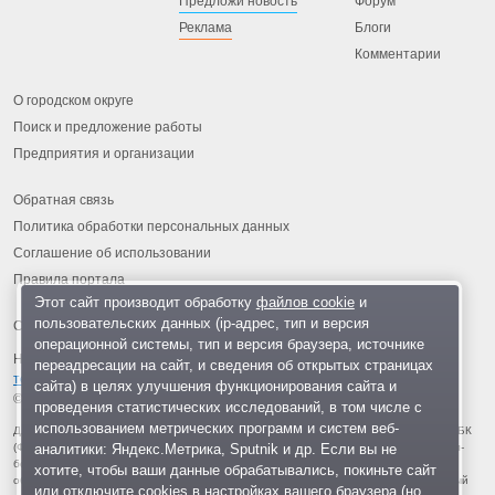
Предложи новость
Форум
Реклама
Блоги
Комментарии
О городском округе
Поиск и предложение работы
Предприятия и организации
Обратная связь
Политика обработки персональных данных
Соглашение об использовании
Правила портала
Этот сайт производит обработку
файлов cookie
и
пользовательских данных (ip-адрес, тип и версия
операционной системы, тип и версия браузера, источнике
На информационном ресурсе применяются
рекомендательные
переадресации на сайт, и сведения об открытых страницах
технологии
.
сайта) в целях улучшения функционирования сайта и
© 2013-2026 «ОИНФО»,
сделано в Одинцово
проведения статистических исследований, в том числе с
использованием метрических программ и систем веб-
Для читателей: В России признаны экстремистскими и запрещены организации ФБК
аналитики: Яндекс.Метрика, Sputnik и др. Если вы не
(Фонд борьбы с коррупцией, признан иноагентом), Штабы Навального, «Национал-
большевистская партия», «Свидетели Иеговы», «Армия воли народа», «Русский
хотите, чтобы ваши данные обрабатывались, покиньте сайт
общенациональный союз», «Движение против нелегальной иммиграции», «Правый
или отключите cookies в настройках вашего браузера (но