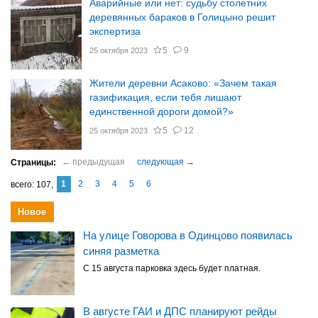
Аварийные или нет: судьбу столетних
деревянных бараков в Голицыно решит
экспертиза
5
9
25 октября 2023
Жители деревни Асаково: «Зачем такая
газификация, если тебя лишают
единственной дороги домой?»
5
12
25 октября 2023
1
2
3
4
5
6
107
Новое
На улице Говорова в Одинцово появилась
синяя разметка
С 15 августа парковка здесь будет платная.
В августе ГАИ и ДПС планируют рейды