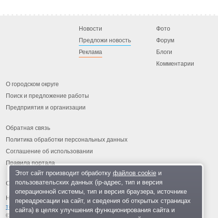
Новости
Фото
Предложи новость
Форум
Реклама
Блоги
Комментарии
О городском округе
Поиск и предложение работы
Предприятия и организации
Обратная связь
Политика обработки персональных данных
Соглашение об использовании
Правила портала
Этот сайт производит обработку
файлов cookie
и
пользовательских данных (ip-адрес, тип и версия
операционной системы, тип и версия браузера, источнике
На информационном ресурсе применяются
рекомендательные
переадресации на сайт, и сведения об открытых страницах
технологии
.
сайта) в целях улучшения функционирования сайта и
© 2013-2026 «ОИНФО»,
сделано в Одинцово