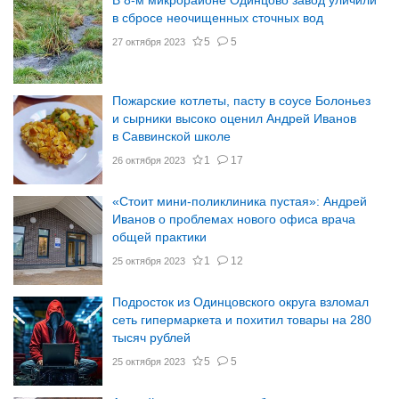
В 8-м микрорайоне Одинцово завод уличили
в сбросе неочищенных сточных вод
5
5
27 октября 2023
Пожарские котлеты, пасту в соусе Болоньез
и сырники высоко оценил Андрей Иванов
в Саввинской школе
1
17
26 октября 2023
«Стоит мини-поликлиника пустая»: Андрей
Иванов о проблемах нового офиса врача
общей практики
1
12
25 октября 2023
Подросток из Одинцовского округа взломал
сеть гипермаркета и похитил товары на 280
тысяч рублей
5
5
25 октября 2023