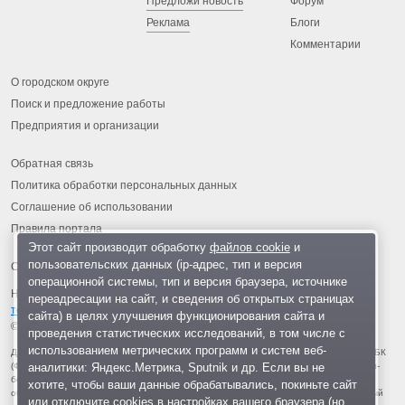
Предложи новость
Форум
Реклама
Блоги
Комментарии
О городском округе
Поиск и предложение работы
Предприятия и организации
Обратная связь
Политика обработки персональных данных
Соглашение об использовании
Правила портала
Этот сайт производит обработку
файлов cookie
и
пользовательских данных (ip-адрес, тип и версия
операционной системы, тип и версия браузера, источнике
На информационном ресурсе применяются
рекомендательные
переадресации на сайт, и сведения об открытых страницах
технологии
.
сайта) в целях улучшения функционирования сайта и
© 2013-2026 «ОИНФО»,
сделано в Одинцово
проведения статистических исследований, в том числе с
использованием метрических программ и систем веб-
Для читателей: В России признаны экстремистскими и запрещены организации ФБК
аналитики: Яндекс.Метрика, Sputnik и др. Если вы не
(Фонд борьбы с коррупцией, признан иноагентом), Штабы Навального, «Национал-
большевистская партия», «Свидетели Иеговы», «Армия воли народа», «Русский
хотите, чтобы ваши данные обрабатывались, покиньте сайт
общенациональный союз», «Движение против нелегальной иммиграции», «Правый
или отключите cookies в настройках вашего браузера (но