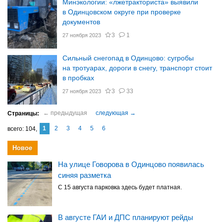
Минэкологии: «лжетракториста» выявили
в Одинцовском округе при проверке
документов
3
1
27 ноября 2023
Сильный снегопад в Одинцово: сугробы
на тротуарах, дороги в снегу, транспорт стоит
в пробках
3
33
27 ноября 2023
1
2
3
4
5
6
104
Новое
На улице Говорова в Одинцово появилась
синяя разметка
С 15 августа парковка здесь будет платная.
В августе ГАИ и ДПС планируют рейды