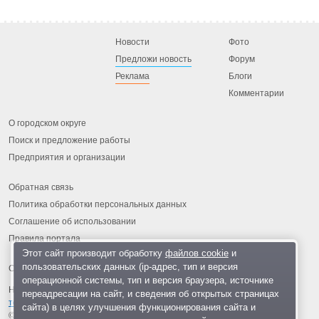
Новости
Фото
Предложи новость
Форум
Реклама
Блоги
Комментарии
О городском округе
Поиск и предложение работы
Предприятия и организации
Обратная связь
Политика обработки персональных данных
Соглашение об использовании
Правила портала
Этот сайт производит обработку
файлов cookie
и
пользовательских данных (ip-адрес, тип и версия
операционной системы, тип и версия браузера, источнике
На информационном ресурсе применяются
рекомендательные
переадресации на сайт, и сведения об открытых страницах
технологии
.
сайта) в целях улучшения функционирования сайта и
© 2013-2026 «ОИНФО»,
сделано в Одинцово