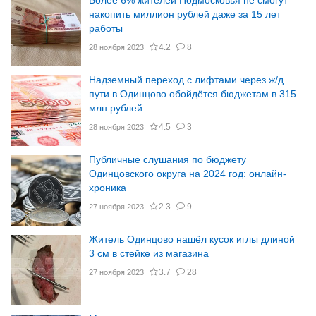
Более 6% жителей Подмосковья не смогут
накопить миллион рублей даже за 15 лет
работы
4.2
8
28 ноября 2023
Надземный переход с лифтами через ж/д
пути в Одинцово обойдётся бюджетам в 315
млн рублей
4.5
3
28 ноября 2023
Публичные слушания по бюджету
Одинцовского округа на 2024 год: онлайн-
хроника
2.3
9
27 ноября 2023
Житель Одинцово нашёл кусок иглы длиной
3 см в стейке из магазина
3.7
28
27 ноября 2023