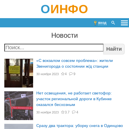
О
ИНФО
вход
Новости
Найти
«С вокзалом совсем проблема»: жители
Звенигорода о состоянии ж/д станции
4
9
30 ноября 2023
Нет освещения, не работает светофор:
участок региональной дороги в Кубинке
оказался бесхозным
3.7
4
30 ноября 2023
Сразу два трактора: уборку снега в Одинцово