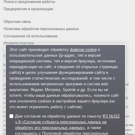
Поиск и предложение работы
Предприятия и организации
Обратная связь
Политика обработки персональных данных
Соглашение об использовании
Правила портала
Этот сайт производит обработку
файлов cookie
и
пользовательских данных (ip-адрес, тип и версия
операционной системы, тип и версия браузера, источнике
На информационном ресурсе применяются
рекомендательные
переадресации на сайт, и сведения об открытых страницах
технологии
.
сайта) в целях улучшения функционирования сайта и
© 2013-2026 «ОИНФО»,
сделано в Одинцово
проведения статистических исследований, в том числе с
использованием метрических программ и систем веб-
Для читателей: В России признаны экстремистскими и запрещены организации ФБК
аналитики: Яндекс.Метрика, Sputnik и др. Если вы не
(Фонд борьбы с коррупцией, признан иноагентом), Штабы Навального, «Национал-
большевистская партия», «Свидетели Иеговы», «Армия воли народа», «Русский
хотите, чтобы ваши данные обрабатывались, покиньте сайт
общенациональный союз», «Движение против нелегальной иммиграции», «Правый
или отключите cookies в настройках вашего браузера (но
сектор», УНА-УНСО, УПА, «Тризуб им. Степана Бандеры», «Мизантропик дивижн»,
это может ограничить работу с сайтом).
«Меджлис крымскотатарского народа», движение «Артподготовка», движение ЛГБТ,
общероссийская политическая партия «Воля», АУЕ, батальоны «Азов» и «Айдар».
Даю согласие на обработку данных по смыслу
ФЗ №152
Признаны террористическими и запрещены: «Движение Талибан», «Имарат Кавказ»,
«Исламское государство» (ИГ, ИГИЛ), Джебхад-ан-Нусра, «АУМ Синрике», «Братья-
ч.9 «Согласие субъекта персональных данных на
мусульмане», «Аль-Каида в странах исламского Магриба», «Сеть», «Колумбайн». В РФ
обработку его персональных данных»
, а также
признана нежелательной деятельность «Открытой России», издания «Проект Медиа».
соглашаюсь с
Политикой обработки персональных
СМИ-иноагентами признаны: телеканал «Дождь», «Медуза», «Важные истории», «Голос