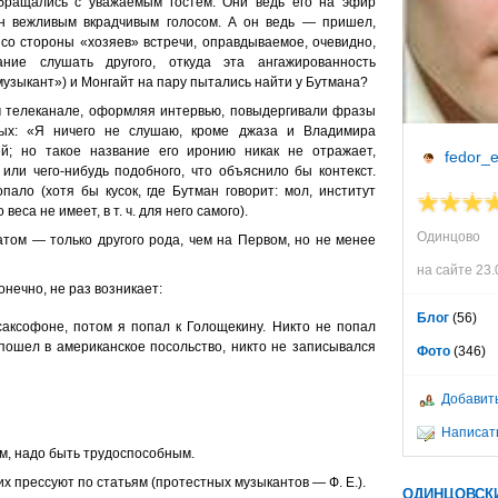
обращались с уважаемым гостем. Они ведь его на эфир
фон вежливым вкрадчивым голосом. А он ведь — пришел,
 со стороны «хозяев» встречи, оправдываемое, очевидно,
ние слушать другого, откуда эта ангажированность
узыкант») и Монгайт на пару пытались найти у Бутмана?
том телеканале, оформляя интервью, повыдергивали фразы
рых: «Я ничего не слушаю, кроме джаза и Владимира
й; но такое название его иронию никак не отражает,
fedor_
ли чего-нибудь подобного, что объяснило бы контекст.
пало (хотя бы кусок, где Бутман говорит: мол, институт
еса не имеет, в т. ч. для него самого).
Одинцово
том — только другого рода, чем на Первом, но не менее
на сайте 23.
нечно, не раз возникает:
Блог
(56)
саксофоне, потом я попал к Голощекину. Никто не попал
 пошел в американское посольство, никто не записывался
Фото
(346)
Добавить
Написать
м, надо быть трудоспособным.
х прессуют по статьям (протестных музыкантов — Ф. Е.).
ОДИНЦОВСК