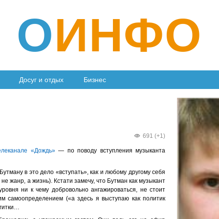
О
ИНФО
Досуг и отдых
Бизнес
691 (+1)
елеканале «Дождь»
— по поводу вступления музыканта
Бутману в это дело «вступать», как и любому другому себя
 жанр, а жизнь). Кстати замечу, что Бутман как музыкант
уровня ни к чему добровольно ангажироваться, не стоит
им самоопределением («а здесь я выступаю как политик
агитки…