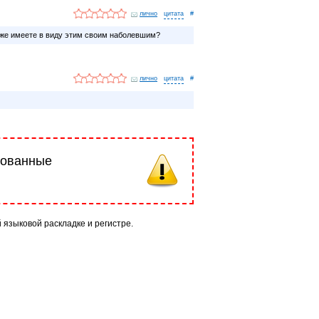
лично
#
оже имеете в виду этим своим наболевшим?
лично
#
рованные
й языковой раскладке и регистре.