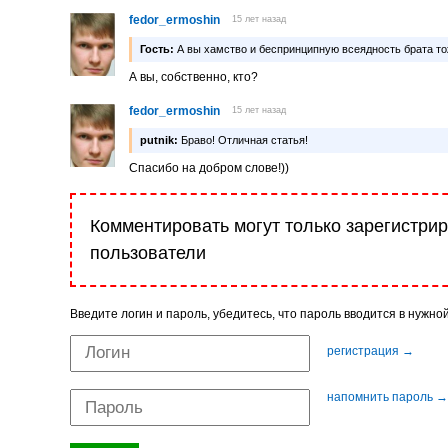
fedor_ermoshin
15 лет назад
Гость:
А вы хамство и беспринципную всеядность брата т
А вы, собственно, кто?
fedor_ermoshin
15 лет назад
putnik:
Браво! Отличная статья!
Спасибо на добром слове!))
Комментировать могут только зарегистри
пользователи
Введите логин и пароль, убедитесь, что пароль вводится в нужно
регистрация →
напомнить пароль →