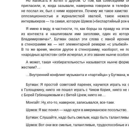
Но написать я хотел о другом. О том, как собеседники 
пригласили, и, когда зазывали, наверняка говорили в теле
не послал их, был с ними корректен. Почему же такое хамство
оппозиционностью и журналисткой хваткой, такое нежела
интервьюеров — та самая, которую Шумов («беспартийный рок-м
Я имею в виду, в частности, то, как борцы за правду на э
из контекста и нашпиговали ими заголовки, один из кото
Владимировича»*. Бутман сказал эти слова с явной ироние
в стенограмме же — нет элементарной ремарки «с улыбкой» и
В то же время, многое другое в стенограмму, наоборот, не по
«народных артистов» себя исчерпал, и это звание нынче особого в
А может, такая «избирательность» называется нынче форма
жестким?…
…Внутренний конфликт музыканта и «партийца» у Бутмана, ко
Бутман: Я простой советский паренек, научился играть на 
к Голощекину, никто не пошел играть с Чиком Кория, никто не
с Борей Грбенщиковым и с Витей Цоем, никто не…
Монгайт: Ну, кто-то, наверное, записывался, все-таки.
Шумов: Я вас понял — надо идти в американское посольство.
Бутман: Слушайте, надо быть смелым, надо быть талантливы
Шумов: Вот они все смелые, талантливые, трудоспособные и и