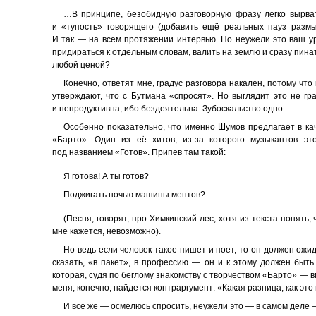
…В принципе, безобидную разговорную фразу легко вырват
и «тупость» говорящего (добавить ещё реальных пауз разм
И так — на всем протяжении интервью. Но неужели это ваш у
придираться к отдельным словам, валить на землю и сразу пина
любой ценой?
Конечно, ответят мне, градус разговора накален, потому что
утверждают, что с Бутмана «спросят». Но выглядит это не гр
и непродуктивна, ибо бездеятельна. Зубоскальство одно.
Особенно показательно, что именно Шумов предлагает в ка
«Барто». Один из её хитов, из-за которого музыкантов э
под названием «Готов». Припев там такой:
Я готова! А ты готов?
Поджигать ночью машины ментов?
(Песня, говорят, про Химкинский лес, хотя из текста понять
мне кажется, невозможно).
Но ведь если человек такое пишет и поет, то он должен ожида
сказать, «в пакет», в профессию — он и к этому должен быть 
которая, судя по беглому знакомству с творчеством «Барто» —
меня, конечно, найдется контраргумент: «Какая разница, как это
И все же — осмелюсь спросить, неужели это — в самом деле