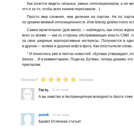
Как хочется видеть сильных, умных оппозиционеров, а не мос
что я за то, чтобы всех панков пересажали…)
Просто мир сложнее, чем деление на партии. Не по парти
по уровню мнимой оппозиционности. Или блеску доблестного ос
Самое мучительное (для меня) — наблюдать, как плохо журна
всех со всеми — как со стороны обслуживающих власть СМИ, та
за свои шкурные корпоративные интересы. Получается в одно
в другом — колкая и душная кофта фата. Как опостылели слова
* И понеслось уже в лентах новостей: «Бутман утверждает, ч
блогах… И в комментариях. Поди-ка, Бутман, теперь докажи, что
пригласим.
Полезно?
4 голоса
Гость
15 лет назад
А вы хамство и беспринципную всеядность брата тоже
putnik
15 лет назад
Браво! Отличная статья!