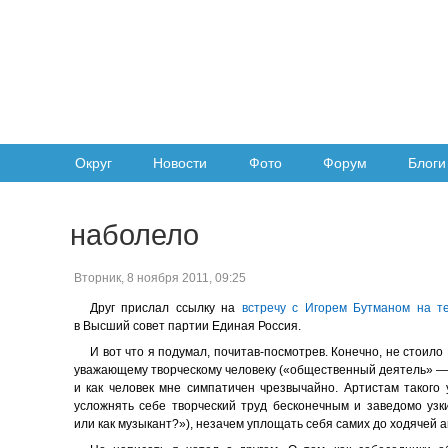
Округ
Новости
Фото
Форум
Блоги
наболело
Вторник, 8 ноября 2011, 09:25
Друг прислал ссылку на
встречу с Игорем Бутманом на т
в Высший совет партии Единая Россия.
И вот что я подумал, почитав-посмотрев. Конечно, не стоило 
уважающему творческому человеку («общественный деятель» — не
и как человек мне симпатичен чрезвычайно. Артистам такого 
усложнять себе творческий труд бесконечным и заведомо узк
или как музыкант?»), незачем уплощать себя самих до ходячей 