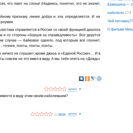
ек, что лают на слона! (Надеюсь, понятно, это не значит,
Ермошина — 2
наболело
4
йному признаку линия добра и зла определяется. И не
Чей питомец?
троумия.
О фильме Минд
листика справляется в России со своей функцией диалога
к и со стороны «борцов за справедливость». Все дерутся
м случае — байковое одеяло, под которым всё глохнет,
…, точнее, понты, понты, понты…
то ничего не слушает, кроме джаза и «Единой России»… И в
 ты совсем не это имел в виду. А мы тебя опять на «Дождь»
#
 имеете в виду этим своим наболевшим?
лично
#