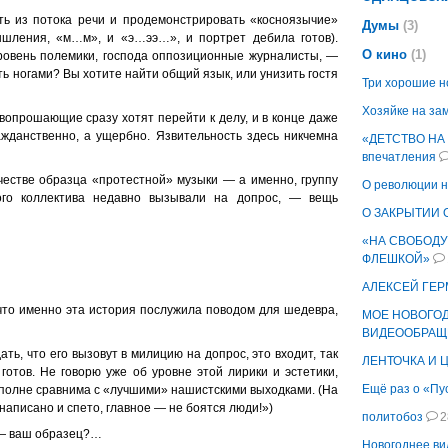
ь из потока речи и продемонстрировать «косноязычие»
Думы
(3)
ышления, «м…м», и «э…ээ…», и портрет дебила готов).
О кино
(1)
ровень полемики, господа оппозиционные журналисты, —
ть ногами? Вы хотите найти общий язык, или унизить гостя
Три хорошие н
Хозяйке на зам
 вопрошающие сразу хотят перейти к делу, и в конце даже
ажданственно, а ущербно. Язвительность здесь никчемна
«ДЕТСТВО НА 
впечатления
честве образца «протестной» музыки — а именно, группу
О революции н
того коллектива недавно вызывали на допрос, — вещь
О ЗАКРЫТИИ
«НА СВОБОДУ
ФЛЕШКОЙ»
АЛЕКСЕЙ ГЕ
, что именно эта история послужила поводом для шедевра,
МОЕ НОВОГО
ВИДЕООБРАЩ
ть, что его вызовут в милицию на допрос, это входит, так
ЛЕНТОЧКА И 
готов. Не говорю уже об уровне этой лирики и эстетики,
Ещё раз о «Пу
 вполне сравнима с «лучшими» нашистскими выходками. (На
 написано и спето, главное — не боятся люди!»)
политобоз
2
 — ваш образец?…
Новогоднее в