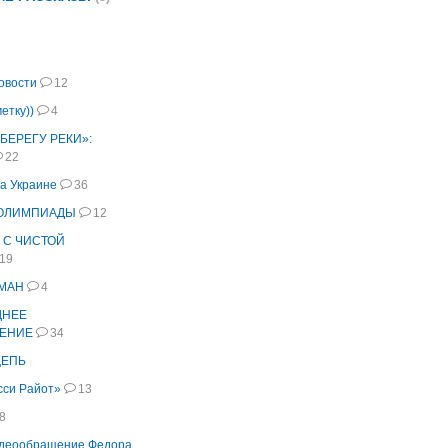
овости
12
етку))
4
БЕРЕГУ РЕКИ»:
22
а Украине
36
 ОЛИМПИАДЫ
12
 С ЧИСТОЙ
19
РМАН
4
ДНЕЕ
ЕНИЕ
34
ЦЕПЬ
сси Райот»
13
8
идеообращение Федора