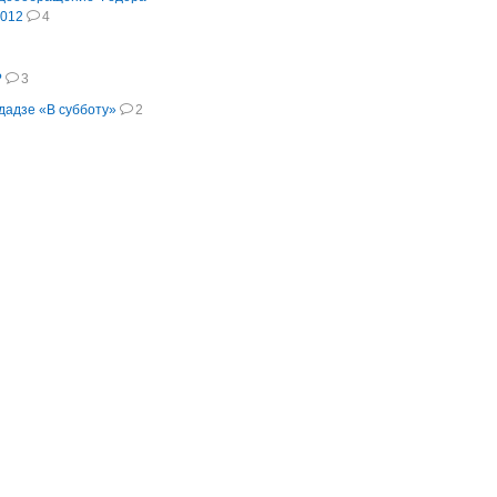
012
4
?
3
адзе «В субботу»
2