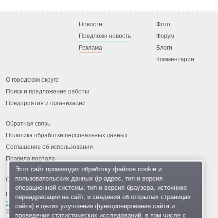
Новости
Фото
Предложи новость
Форум
Реклама
Блоги
Комментарии
О городском округе
Поиск и предложение работы
Предприятия и организации
Обратная связь
Политика обработки персональных данных
Соглашение об использовании
Правила портала
Этот сайт производит обработку
файлов cookie
и
пользовательских данных (ip-адрес, тип и версия
операционной системы, тип и версия браузера, источнике
На информационном ресурсе применяются
рекомендательные
переадресации на сайт, и сведения об открытых страницах
технологии
.
сайта) в целях улучшения функционирования сайта и
© 2013-2026 «ОИНФО»,
сделано в Одинцово
проведения статистических исследований, в том числе с