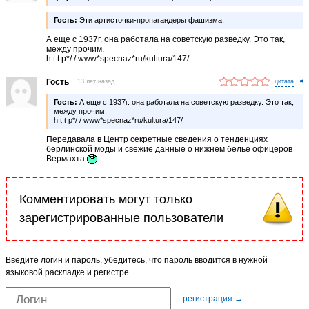
Гость:
Эти артисточки-пропагандеры фашизма.
А еще с 1937г. она работала на советскую разведку. Это так,
между прочим.
h t t p*/ / www*specnaz*ru/kultura/147/
Гость
13 лет назад
#
Гость:
А еще с 1937г. она работала на советскую разведку. Это так,
между прочим.
h t t p*/ / www*specnaz*ru/kultura/147/
Передавала в Центр секретные сведения о тенденциях
берлинской моды и свежие данные о нижнем белье офицеров
Вермахта
Комментировать могут только
зарегистрированные пользователи
Введите логин и пароль, убедитесь, что пароль вводится в нужной
языковой раскладке и регистре.
регистрация →