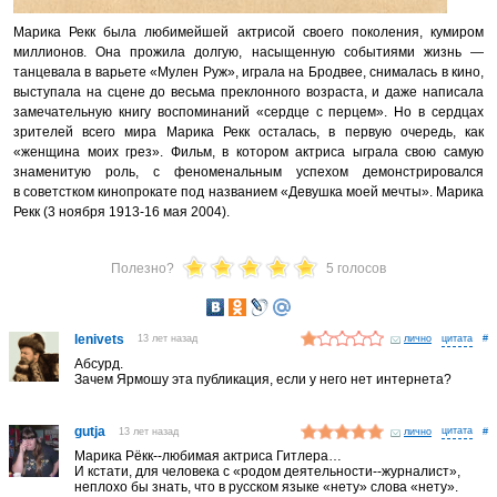
Марика Рекк была любимейшей актрисой своего поколения, кумиром
миллионов. Она прожила долгую, насыщенную событиями жизнь —
танцевала в варьете «Мулен Руж», играла на Бродвее, снималась в кино,
выступала на сцене до весьма преклонного возраста, и даже написала
замечательную книгу воспоминаний «сердце с перцем». Но в сердцах
зрителей всего мира Марика Рекк осталась, в первую очередь, как
«женщина моих грез». Фильм, в котором актриса ыграла свою самую
знаменитую роль, с феноменальным успехом демонстрировался
в советстком кинопрокате под названием «Девушка моей мечты». Марика
Рекк (3 ноября 1913-16 мая 2004).
Полезно?
5 голосов
lenivets
13 лет назад
лично
#
Абсурд.
Зачем Ярмошу эта публикация, если у него нет интернета?
gutja
13 лет назад
лично
#
Марика Рёкк--любимая актриса Гитлера…
И кстати, для человека с «родом деятельности--журналист»,
неплохо бы знать, что в русском языке «нету» слова «нету».