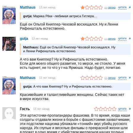
Matthaus
13 лет назад
лично
#
gutja:
Марика Рёкк--любимая актриса Гитлера…
Ещё он Ольгой Книппер-Чеховой восхищался. Ну и Ленни
Рифеншталь естественно.
gutja
13 лет назад
лично
#
Matthaus:
Ещё он Ольгой Книппер-Чеховой восхищался. Ну
и Ленни Рифеншталь естественно.
А что вам Книппер? Ну и Рифеншталь естественно.
Если для моего общего развития, то мерси, не стоило. У меня
есть тырнет, не то что у г-на Ярмоша. Надо будет, почитаю.
Matthaus
13 лет назад
лично
#
gutja:
А что вам Книппер? Ну и Рифеншталь естественно.
Красивейшие и талантливейшие женщины. Сейчас таких нет
в мире искусства.
Гость
13 лет назад
#
Эти артисточки-пропагандеры фашизма. В то время, когда наши
солдаты отдавали жизни в борьбе с фашистскими захватчиками,
эти подстилки нацизма ублажали «тонкий» вкус убийц русского
народа. Их глупые и веселые фильмы о прекрасной жизни шли
в прокат в одно время с убийством миллионов наших родных