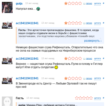
gutja
13 лет назад
лично
#
Напугал ежа…
ac194119411941
13 лет назад
лично
#
Гость:
Эти артисточки-пропагандеры фашизма. В то время, когда
наши солдаты отдавали жизни в борьбе с фашистскими
захватчиками, эти подстилки нацизма ублажали «тонкий» вкус
убийц русского народа. Их глупые и веселые фильмы о прекрасной
жизни шли в прокат в одно время с убийством миллионов наших
родных в концлагерях и на полях битв. Не удивлюсь, если этот
Немецко фашисткая ссука Рифеншталь. Отвратительно что она
господин Ярмош во время войны наслаждался «высоким
не села на скамью подсудимых на Нюрнбергском процессе
искусством» в немецком салуне, поднимая бокал шампанского
за победу наших врагов. Считаю кощунством со стороны
Ермошина публикавать подобные материалы. Почаще вспоминайте
ac194119411941
13 лет назад
лично
#
наших родных артистов, которые во время войны ездили
Вернее — нацисткая ссука Рифеншталь Пулю в голову и Гитлер
по фронтам и вселяли в наших бойцов надежду на будущее
капут! Или отдать солдатам
и уверенность в победе над фашистскими захватчиками
ac194119411941
13 лет назад
лично
#
В Звенигороде есть Центр — Любьви Орловой так не пишут
про неё
Гость
13 лет назад
#
gutja:
Марика Рёкк--любимая актриса Гитлера…