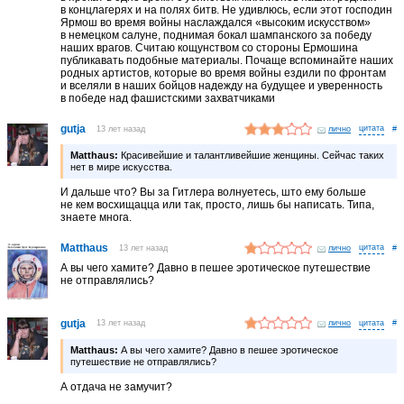
в концлагерях и на полях битв. Не удивлюсь, если этот господин
Ярмош во время войны наслаждался «высоким искусством»
в немецком салуне, поднимая бокал шампанского за победу
наших врагов. Считаю кощунством со стороны Ермошина
публикавать подобные материалы. Почаще вспоминайте наших
родных артистов, которые во время войны ездили по фронтам
и вселяли в наших бойцов надежду на будущее и уверенность
в победе над фашистскими захватчиками
gutja
13 лет назад
лично
#
Matthaus:
Красивейшие и талантливейшие женщины. Сейчас таких
нет в мире искусства.
И дальше что? Вы за Гитлера волнуетесь, што ему больше
не кем восхищацца или так, просто, лишь бы написать. Типа,
знаете многа.
Matthaus
13 лет назад
лично
#
А вы чего хамите? Давно в пешее эротическое путешествие
не отправлялись?
gutja
13 лет назад
лично
#
Matthaus:
А вы чего хамите? Давно в пешее эротическое
путешествие не отправлялись?
А отдача не замучит?