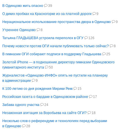
В Одинцово жить опасно
39
О диких пробках на Красногорке из-за платной дороги
9
Нерациональное использование пространства двора в Одинцово
9
Утреннее Одинцово
8
Татьяна ГЛАДЫШЕВА устроила переполох в ОГУ
126
Почему новости против ОГИ начали публиковать только сейчас?
8
В гимназии ОГИ собирают подписи в поддержку Гладышева
25
Золотой iPhone — в подношение директору гимназии Одинцовского
гуманитарного института
50
Журналистов «Одинцово-ИНФО» опять не пустили на планерку
в администрации
9
К 100-летию со дня рождения Мирики Рекк
15
Российская газета о бардаке в Одинцовском районе
17
Забава одного участка
24
Незаконная агитация за Воробьева на сайте ОГИ?
18
Несколько слов о референдуме и технологиях перед выборами
в Одинцово
28