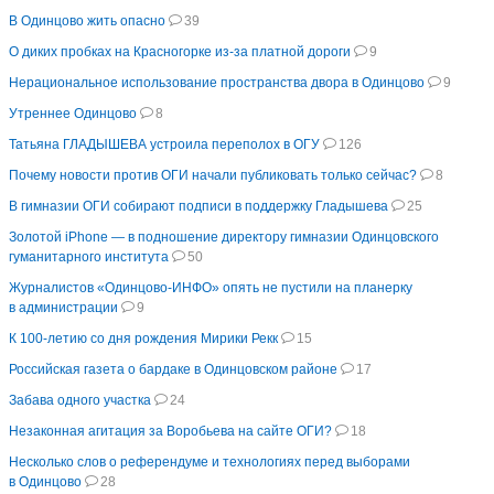
В Одинцово жить опасно
39
О диких пробках на Красногорке из-за платной дороги
9
Нерациональное использование пространства двора в Одинцово
9
Утреннее Одинцово
8
Татьяна ГЛАДЫШЕВА устроила переполох в ОГУ
126
Почему новости против ОГИ начали публиковать только сейчас?
8
В гимназии ОГИ собирают подписи в поддержку Гладышева
25
Золотой iPhone — в подношение директору гимназии Одинцовского
гуманитарного института
50
Журналистов «Одинцово-ИНФО» опять не пустили на планерку
в администрации
9
К 100-летию со дня рождения Мирики Рекк
15
Российская газета о бардаке в Одинцовском районе
17
Забава одного участка
24
Незаконная агитация за Воробьева на сайте ОГИ?
18
Несколько слов о референдуме и технологиях перед выборами
в Одинцово
28