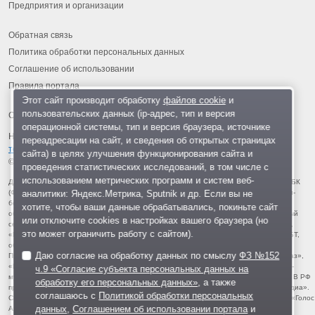
Предприятия и организации
Обратная связь
Политика обработки персональных данных
Соглашение об использовании
Правила портала
Этот сайт производит обработку
файлов cookie
и
пользовательских данных (ip-адрес, тип и версия
операционной системы, тип и версия браузера, источнике
На информационном ресурсе применяются
рекомендательные
переадресации на сайт, и сведения об открытых страницах
технологии
.
сайта) в целях улучшения функционирования сайта и
© 2013-2026 «ОИНФО»,
сделано в Одинцово
проведения статистических исследований, в том числе с
использованием метрических программ и систем веб-
Для читателей: В России признаны экстремистскими и запрещены организации ФБК
аналитики: Яндекс.Метрика, Sputnik и др. Если вы не
(Фонд борьбы с коррупцией, признан иноагентом), Штабы Навального, «Национал-
большевистская партия», «Свидетели Иеговы», «Армия воли народа», «Русский
хотите, чтобы ваши данные обрабатывались, покиньте сайт
общенациональный союз», «Движение против нелегальной иммиграции», «Правый
или отключите cookies в настройках вашего браузера (но
сектор», УНА-УНСО, УПА, «Тризуб им. Степана Бандеры», «Мизантропик дивижн»,
это может ограничить работу с сайтом).
«Меджлис крымскотатарского народа», движение «Артподготовка», движение ЛГБТ,
общероссийская политическая партия «Воля», АУЕ, батальоны «Азов» и «Айдар».
Даю согласие на обработку данных по смыслу
ФЗ №152
Признаны террористическими и запрещены: «Движение Талибан», «Имарат Кавказ»,
«Исламское государство» (ИГ, ИГИЛ), Джебхад-ан-Нусра, «АУМ Синрике», «Братья-
ч.9 «Согласие субъекта персональных данных на
мусульмане», «Аль-Каида в странах исламского Магриба», «Сеть», «Колумбайн». В РФ
обработку его персональных данных»
, а также
признана нежелательной деятельность «Открытой России», издания «Проект Медиа».
соглашаюсь с
Политикой обработки персональных
СМИ-иноагентами признаны: телеканал «Дождь», «Медуза», «Важные истории», «Голос
данных
,
Соглашением об использовании портала
и
Америки», радио «Свобода», The Insider, «Медиазона», ОВД-инфо. Иноагентами