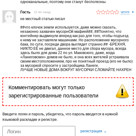
одноканальные, поэтому они станут бесполезны.
Гость
12 лет назад
#
не местный статью писал
##что клочок земли используется, даже можно сказать,
незаконно захвачен мусорнОй мафией##, ##Понятно, что
контейнер выдвинули вперед как раз для того, чтобы подъезд
к нему не заставляли машинами. Но расположение мусорного
бака, по сути, посреди двора выглядит странно.## -БРЕХНЯ,
НИКТО ЕЁ не двигал, данное место для сбора мусора, всегда
здесь было для дома 22 по ул. Маковского, даже, когда
«Ланеговских» домов не было, и она всех жителей устраивала
своим местоположением, про не понятный проезд (его не было)
за мусоркой спросите у застройщика Ланеги,
ЛУЧШЕ НОВЫЕ ДОМА ВОКРУГ МУСОРКИ СЛОМАЙТЕ НАХРЕН
Комментировать могут только
зарегистрированные пользователи
Введите логин и пароль, убедитесь, что пароль вводится в нужной
языковой раскладке и регистре.
регистрация →