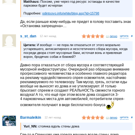
Matthaus:
Похоже, уже через год ресурс эстакады в качестве
парковки будет исчерпан
Подробнее:
odintsovo.info/white/blog.asp?id=15798
Да, если раньше кому-нибудь не придет в голову поставить знак
«Остановка запрещена»…
s_st_dan
12 лет назад
лично
#
Цитата:
И вообще — не пора ли отказаться от этого морально
устаревшего, антисантирного и неэстетичного сбора мусора, когда
посреди двора стоят мусорные баки, источая вонь и привлекая
ворон, бродячих собак и бомжей?
Давно пора отказаться от сбора мусора и соответствующей
мусорной инфраструктуры. Очередной раз обращаю внимание
прогрессивного человечества и особенно главного редактора
на рекламу чудодейственного спрея-освежителя, настойчиво
рекламируемого по телевизору. Там мусор, грязь, остатки еды
вообще не выносят из дома и не утилизируют. И только
брызгают спреем и создают РЕАЛЬНОСТЬ свежести горного
воздуха! А то, что ещё при этом возле дома создаются 3-
4 парковочных места для автомобилей, потребители спрея-
освежителя получают в виде бесплатного бонуса
Barmaleikin
12 лет назад
лично
#
Yuri_NN:
стоянка вдоль стены дома
Где-то в Одинцово уже горела машина возле стены дома,