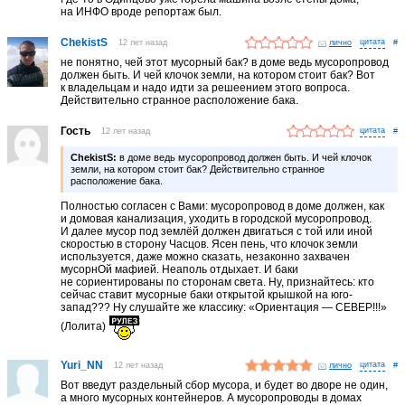
на ИНФО вроде репортаж был.
ChekistS
12 лет назад
лично
#
не понятно, чей этот мусорный бак? в доме ведь мусоропровод
должен быть. И чей клочок земли, на котором стоит бак? Вот
к владельцам и надо идти за решеением этого вопроса.
Действительно странное расположение бака.
Гость
12 лет назад
#
ChekistS:
в доме ведь мусоропровод должен быть. И чей клочок
земли, на котором стоит бак? Действительно странное
расположение бака.
Полностью согласен с Вами: мусоропровод в доме должен, как
и домовая канализация, уходить в городской мусоропровод.
И далее мусор под землёй должен двигаться с той или иной
скоростью в сторону Часцов. Ясен пень, что клочок земли
используется, даже можно сказать, незаконно захвачен
мусорнОй мафией. Неаполь отдыхает. И баки
не сориентированы по сторонам света. Ну, признайтесь: кто
сейчас ставит мусорные баки открытой крышкой на юго-
запад??? Ну слушайте же классику: «Ориентация — СЕВЕР!!!»
(Лолита)
Yuri_NN
12 лет назад
лично
#
Вот введут раздельный сбор мусора, и будет во дворе не один,
а много мусорных контейнеров. А мусоропроводы в домах