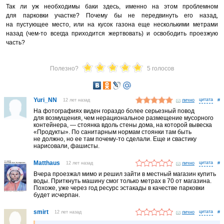
Так ли уж необходимы баки здесь, именно на этом проблемном
для парковки участке? Почему бы не передвинуть его назад,
на пустующее место, или на кусок газона еще несколькими метрами
назад (чем-то всегда приходится жертвовать) и освободить проезжую
часть?
Полезно?
5 голосов
Yuri_NN
12 лет назад
лично
#
На фотографиях виден гораздо более серьезный повод
для возмущения, чем нерациональное размещение мусорного
контейнера, — стоянка вдоль стены дома, на которой вывеска
«Продукты». По санитарным нормам стоянки там быть
не должно, но ее там почему-то сделали. Еще и свастику
нарисовали, фашисты.
Matthaus
12 лет назад
лично
#
Вчера проезжал мимо и решил зайти в местный магазин купить
воды. Приткнуть машину смог только метрах в 70 от магазина.
Похоже, уже через год ресурс эстакады в качестве парковки
будет исчерпан.
smirt
12 лет назад
лично
#