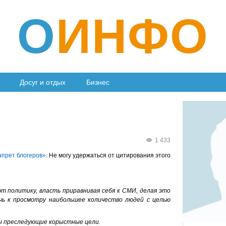
О
ИНФО
Досуг и отдых
Бизнес
1 433
апрет блогеров»
. Не могу удержаться от цитирования этого
т политику, власть приравнивая себя к СМИ, делая это
чь к просмотру наибольшее количество людей с целью
ы преследующие корыстные цели.