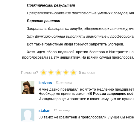
Практический результат
Прекратится искажение фактов от не умелых блогеров, ч
Вариант решения
Запретить блогеров на ютубе, обозревающих политику, вл
Эту функцию должны выполнять грамотные и профессионал
Вот такие грамотные люди требуют запретить блогеров.
Хотя идея сбора подписей против блогеров в Интернете на 
проголосовали за эту инициативу. На всякий случай проголосова
Полезно?
5 голосов
lenivets
12 лет назад
Я уже давно предлагал, но что-то медленно продвигает
Необходимо принять закон:
«В России запрещено всё
И людям проще и понятнее и власть имущим не нужно
stahan
12 лет назад
30 таких же грамотеев и проголосовали. Лучше бы Роз