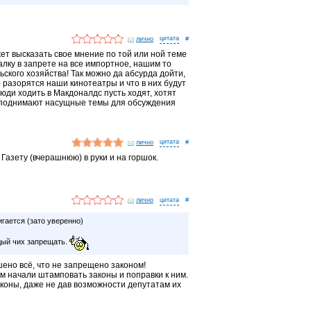
лично
#
жет высказать свое мнение по той или ной теме
алку в запрете на все импортное, нашим то
ского хозяйства! Так можно да абсурда дойти,
о разорятся наши кинотеатры и что в них будут
ди ходить в Макдоналдс пусть ходят, хотят
и поднимают насущные темы для обсуждения
лично
#
 Газету (вчерашнюю) в руки и на горшок.
лично
#
игается (зато уверенно)
дый чих запрещать.
шено всё, что не запрещено законом!
 начали штамповать законы и поправки к ним.
коны, даже не дав возможности депутатам их