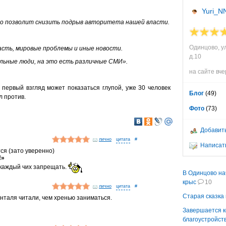
Yuri_N
то позволит снизить подрыв авторитета нашей власти.
Одинцово, у
асть, мировые проблемы и иные новости.
д.10
ьные люди, на это есть различные СМИ».
на сайте вче
первый взгляд может показаться глупой, уже 30 человек
Блог
(49)
л против.
Фото
(73)
Добавить
лично
#
Написат
ся (зато уверенно)
!»
 каждый чих запрещать.
В Одинцово на
крыс
10
лично
#
Старая сказка
енталя читали, чем хренью заниматься.
Завершается 
благоустройст