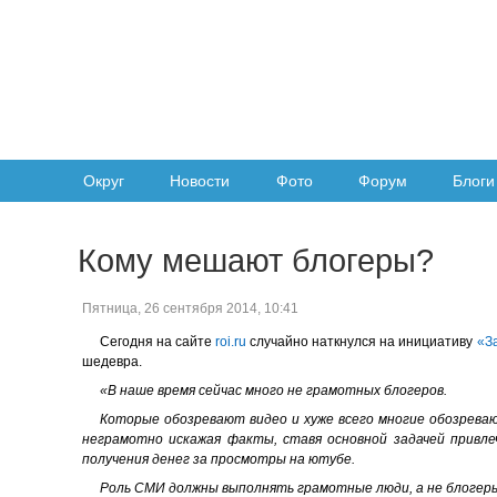
Округ
Новости
Фото
Форум
Блоги
Кому мешают блогеры?
Пятница, 26 сентября 2014, 10:41
Сегодня на сайте
roi.ru
случайно наткнулся на инициативу
«З
шедевра.
«В наше время сейчас много не грамотных блогеров.
Которые обозревают видео и хуже всего многие обозреваю
неграмотно искажая факты, ставя основной задачей привле
получения денег за просмотры на ютубе.
Роль СМИ должны выполнять грамотные люди, а не блогер