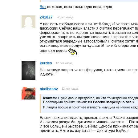
Вот
похожая, пока только для инвалидов.
241827
12 лет назад
У нас есть свобода слова или нет!! Каждый человек мо
дискуссии! Сейчас наши власти я считаю перегибают п
фермерам чтото не торопятся помогать в развитие сель
уже хотят запретить американское кино в прокате и чт
открываться очередные автосалоны? Я считаю хотят лю
есть импортные продукты -кушайте! Так и блогеры он
-они нам нужны
kerdes
12 лет назад
На очереди запрет чатов, форумов, твитов, мемов и пр.
Идиоты.
nkolbasov
12 лет назад
lenivets:
Я уже давно предлагал, но что-то медленно продв
Необходимо принять закон:
«В России запрещено всё!»
И людям проще и понятнее и власть имущим не нужно каж
Ельцин захватив власть, провозгласил: в России разре
И начался разгул бандитизма и мошенничества… Потом
И всё больше и быстрее. Сейчас ЕдРосы принимают за
прочитать. А что их изучать?! — Диктатура ЕдРил!