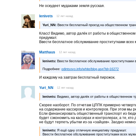
Не оскудеет мyдаками земля русская.
lenivets
12 лет назад
Yuri_NN:
Ввести бесплатный проезд на общественном тран
Класс! Видимо, автор далёк от работы в общественном
придумал:
Ввести бесплатное обслуживание проститутками всех 
Matthaus
12 лет назад
lenivets:
Ввести бесплатное обслуживание проститутками 
Подробнее:
odintsovo.info/white/blog.asp?id=16272
И каждому на завтрак бесплатный пирожок.
Yuri_NN
12 лет назад
lenivets:
Видимо, автор далёк от работы в общественном т
Скорее наоборот. По отчетам ЦППК примерно четверть
на содержание кассиров и контролеров. При этом мы р
Если финансировать общественный транспорт из бюдже
будет сэкономить на кассирах и контролерах, а те, кт
не будут терпеть убытки из-за «зайцев». Заодно немн
lenivets:
Я ещё одну отличную инициативу придумал:
Ввести бесплатное обслуживание проститутками всех муж