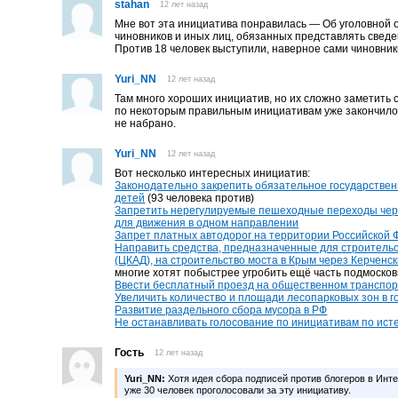
stahan
12 лет назад
Мне вот эта инициатива понравилась — Об уголовной 
чиновников и иных лиц, обязанных представлять сведе
Против 18 человек выступили, наверное сами чиновники
Yuri_NN
12 лет назад
Там много хороших инициатив, но их сложно заметить 
по некоторым правильным инициативам уже закончилос
не набрано.
Yuri_NN
12 лет назад
Вот несколько интересных инициатив:
Законодательно закрепить обязательное государстве
детей
(93 человека против)
Запретить нерегулируемые пешеходные переходы чере
для движения в одном направлении
Запрет платных автодорог на территории Российской
Направить средства, предназначенные для строитель
(ЦКАД), на строительство моста в Крым через Керченс
многие хотят побыстрее угробить ещё часть подмоско
Ввести бесплатный проезд на общественном транспор
Увеличить количество и площади лесопарковых зон в г
Развитие раздельного сбора мусора в РФ
Не останавливать голосование по инициативам по ист
Гость
12 лет назад
Yuri_NN:
Хотя идея сбора подписей против блогеров в Инте
уже 30 человек проголосовали за эту инициативу.