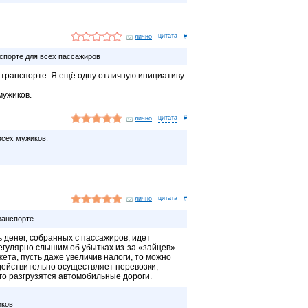
лично
#
спорте для всех пассажиров
 транспорте. Я ещё одну отличную инициативу
мужиков.
лично
#
всех мужиков.
лично
#
ранспорте.
 денег, собранных с пассажиров, идет
егулярно слышим об убытках из-за «зайцев».
та, пусть даже увеличив налоги, то можно
о действительно осуществляет перевозки,
ого разгрузятся автомобильные дороги.
иков