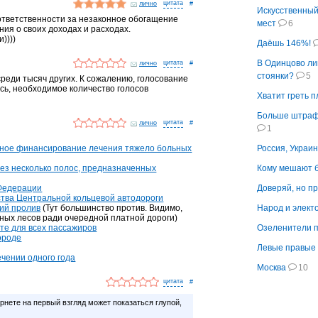
лично
#
Искусственный
ответственности за незаконное обогащение
мест
6
ния о своих доходах и расходах.
))))
Даёшь 146%!
В Одинцово л
лично
#
стоянки?
5
среди тысяч других. К сожалению, голосование
ь, необходимое количество голосов
Хватит греть п
Больше штрафо
лично
#
1
нное финансирование лечения тяжело больных
Россия, Украи
з несколько полос, предназначенных
Кому мешают 
 Федерации
Доверяй, но п
ства Центральной кольцевой автодороги
кий пролив
(Тут большинство против. Видимо,
Народ и элект
вных лесов ради очередной платной дороги)
те для всех пассажиров
Озеленители п
ороде
Левые правые 
ечении одного года
Москва
10
#
рнете на первый взгляд может показаться глупой,