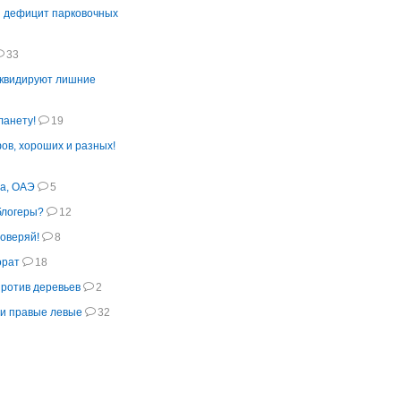
 дефицит парковочных
33
иквидируют лишние
ланету!
19
в, хороших и разных!
на, ОАЭ
5
блогеры?
12
роверяй!
8
орат
18
ротив деревьев
2
и правые левые
32