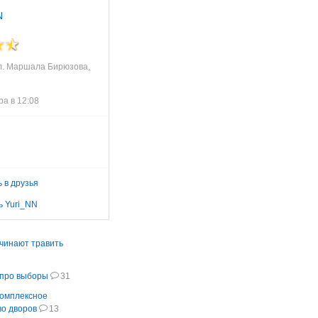
N
л. Маршала Бирюзова,
ра в 12:08
 в друзья
ь Yuri_NN
чинают травить
 про выборы
31
комплексное
во дворов
13