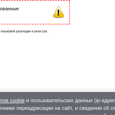
рованные
й языковой раскладке и регистре.
лов cookie
и пользовательских данных (ip-адрес
очнике переадресации на сайт, и сведения об о
Фото
О городском округе