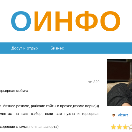
О
ИНФО
Досуг и отдых
Бизнес
829
ерьерная съёмка.
, бизнес-резюме, рабочие сайты и прочее,(кроме порно)))
аментах на ваш выбор, если вам нужна интерьерная
vicart
 хорошие снимки, не «на паспорт»)