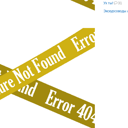
Ух ты!
31
Экскурсоводы 