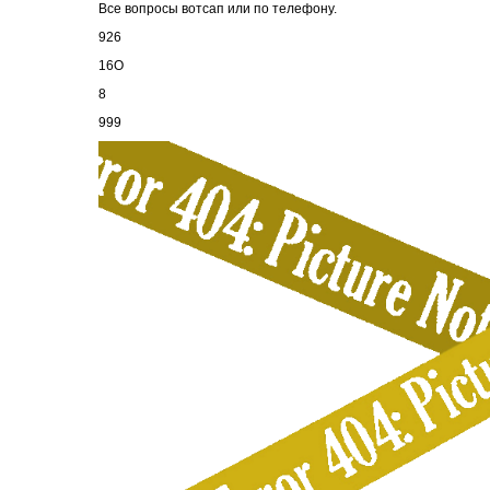
Все вопросы вотсап или по телефону.
926
16О
8
999