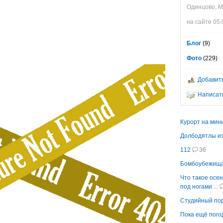
Одинцово, 
на сайте 05.
Блог
(9)
Фото
(229)
Добавить
Написать
Курорт на мин
Долбодятлы и
112
36
Бомбоубежищ
Что такое осе
под ногами…
Студийный по
Пока ещё пог