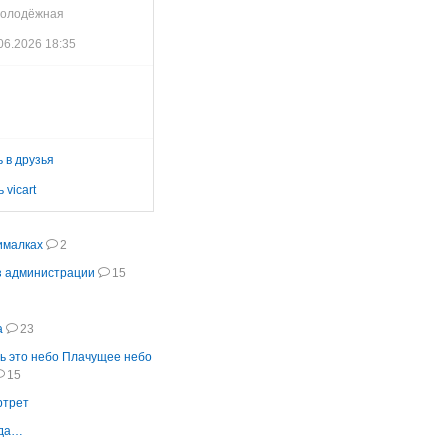
Молодёжная
06.2026 18:35
 в друзья
 vicart
ималках
2
з администрации
15
а
23
нь это небо Плачущее небо
15
ртрет
ода…