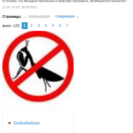
И почему эта женщина прописана в квартире патриарха, являющегося монахом?
23
3.8
29.03.2012
1
2
3
4
5
6
7
125
GoGoGoGost