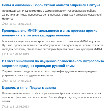
Попы и чиновники Воронежской области запретили Нептуна
Представители РПЦ совместно с администрацией Россошанского района
запретили артистам переодеваться в русалок, водяных и римского бога морей
Нептуна
57
4.9
08.07.2013
Преподаватель МИФИ увольняется в знак протеста против
появления в этом вузе кафедры теологии
Большой скандал вызвало строительство на месте символа МИФИ, идущего
Путника, православного креста, оборудование в подвале вуза церкви, открытие
кафедры теологии, объявление патриарха Кирилла почетным доктором МИФИ.
11
5
09.06.2013
В Омске чиновники по наущению православного митрополита
запретили праздник проводов русской зимы
У православных, видите ли, пост, поэтому нефиг другим всяким праздники
устраивать, ишь что удумали, нехристи.
54
4.8
24.03.2013
Церковь и кино. Предел маразма
Феноменальная новость. Из колоризованных (раскрашенных на компьютере)
советских фильмов в современной России убирают куски, не понравившиеся
попам
13
5
18.03.2013