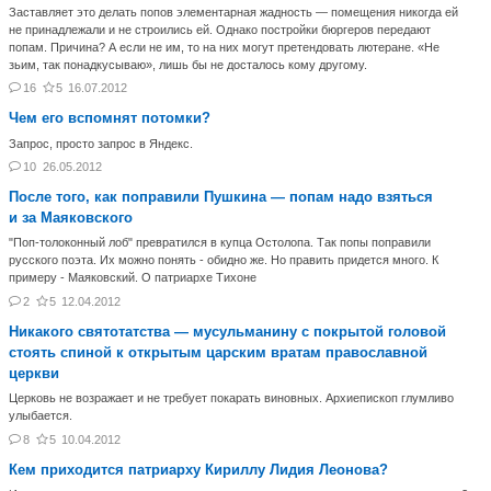
Заставляет это делать попов элементарная жадность — помещения никогда ей
не принадлежали и не строились ей. Однако постройки бюргеров передают
попам. Причина? А если не им, то на них могут претендовать лютеране. «Не
зьим, так понадкусываю», лишь бы не досталось кому другому.
16
5
16.07.2012
Чем его вспомнят потомки?
Запрос, просто запрос в Яндекс.
10
26.05.2012
После того, как поправили Пушкина — попам надо взяться
и за Маяковского
"Поп-толоконный лоб" превратился в купца Остолопа. Так попы поправили
русского поэта. Их можно понять - обидно же. Но править придется много. К
примеру - Маяковский. О патриархе Тихоне
2
5
12.04.2012
Никакого святотатства — мусульманину с покрытой головой
стоять спиной к открытым царским вратам православной
церкви
Церковь не возражает и не требует покарать виновных. Архиепископ глумливо
улыбается.
8
5
10.04.2012
Кем приходится патриарху Кириллу Лидия Леонова?