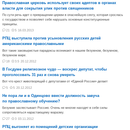
Православная церковь использует своих адептов в органах
власти для сокрытия улик против священников
По сути речь идет о превращении церкви в опаснейшую секту, которая срослась
с государством и позволяет себе нарушать основные конституционные
принципы.
21
5
16.03.2013
РПЦ выступила против усыновления русских детей
американскими православными
Вот такие заковыристые парадоксы возникают в нашем безумном, безумном,
безумном мире.
18
3.5
20.12.2012
В Госдуме религиозное чудо — воскрес депутат, чтобы
проголосовать 31 раз и снова умереть
Вот что крест животворящий с депутатами от «Единой России» делает
5
5
20.12.2012
Не пора ли и в Одинцово ввести должность завуча
по православному обучению?
Безумие захлестывает Россию. Очень не многие находят в себе силы
сопротивляться нарастающему маразму.
27
3
03.11.2012
РПЦ выгоняет из помещений детские организации