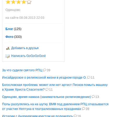
Одинцово
на сайте 08.08.2013 22:03
Блог
(125)
Фото
(333)
Добавить в друзья
Написать GoGoGoGost
За что судили святого РПЦ
39
Инсайдерское о религиозной жизни в уездном городе О.
11
Богословская проблема: может или нет артист Песков помыть машину
в Храме Христа Спасителя?
11
Одинцово, время намаза (занимательное религиоведение)
13
Попы разгулялись на на шутку. ВМФ под давлением РПЦ отказывается
от участия Нептуна в театрализованных праздниках
39
Истерии с Андреевским крестом не получилось
16