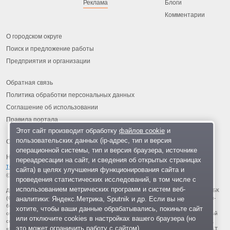
Реклама
Блоги
Комментарии
О городском округе
Поиск и предложение работы
Предприятия и организации
Обратная связь
Политика обработки персональных данных
Соглашение об использовании
Правила портала
Этот сайт производит обработку
файлов cookie
и
пользовательских данных (ip-адрес, тип и версия
операционной системы, тип и версия браузера, источнике
На информационном ресурсе применяются
рекомендательные
переадресации на сайт, и сведения об открытых страницах
технологии
.
сайта) в целях улучшения функционирования сайта и
© 2013-2026 «ОИНФО»,
сделано в Одинцово
проведения статистических исследований, в том числе с
использованием метрических программ и систем веб-
Для читателей: В России признаны экстремистскими и запрещены организации ФБК
аналитики: Яндекс.Метрика, Sputnik и др. Если вы не
(Фонд борьбы с коррупцией, признан иноагентом), Штабы Навального, «Национал-
большевистская партия», «Свидетели Иеговы», «Армия воли народа», «Русский
хотите, чтобы ваши данные обрабатывались, покиньте сайт
общенациональный союз», «Движение против нелегальной иммиграции», «Правый
или отключите cookies в настройках вашего браузера (но
сектор», УНА-УНСО, УПА, «Тризуб им. Степана Бандеры», «Мизантропик дивижн»,
это может ограничить работу с сайтом).
«Меджлис крымскотатарского народа», движение «Артподготовка», движение ЛГБТ,