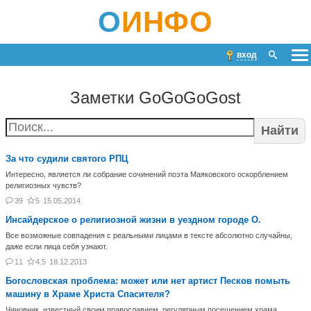
О
ИНФО
вход
Заметки GoGoGoGost
Найти
За что судили святого РПЦ
Интересно, является ли собрание сочинений поэта Маяковского оскорблением
религиозных чувств?
39
5
15.05.2014
Инсайдерское о религиозной жизни в уездном городе О.
Все возможные совпадения с реальными лицами в тексте абсолютно случайны,
даже если лица себя узнают.
11
4.5
18.12.2013
Богословская проблема: может или нет артист Песков помыть
машину в Храме Христа Спасителя?
Чиновник, известный своим православием, регулярным посещением храма