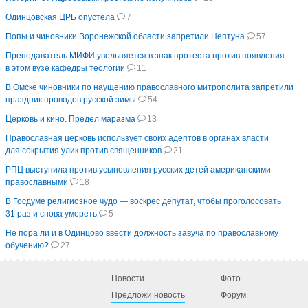
Одинцовская ЦРБ опустела
7
Попы и чиновники Воронежской области запретили Нептуна
57
Преподаватель МИФИ увольняется в знак протеста против появления
в этом вузе кафедры теологии
11
В Омске чиновники по наущению православного митрополита запретили
праздник проводов русской зимы
54
Церковь и кино. Предел маразма
13
Православная церковь использует своих адептов в органах власти
для сокрытия улик против священников
21
РПЦ выступила против усыновления русских детей американскими
православными
18
В Госдуме религиозное чудо — воскрес депутат, чтобы проголосовать
31 раз и снова умереть
5
Не пора ли и в Одинцово ввести должность завуча по православному
обучению?
27
Новости
Фото
Предложи новость
Форум