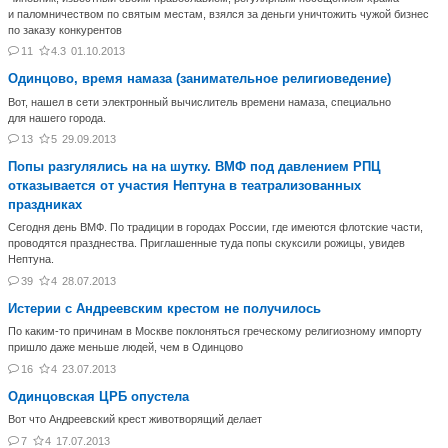
и паломничеством по святым местам, взялся за деньги уничтожить чужой бизнес
по заказу конкурентов
11
4.3
01.10.2013
Одинцово, время намаза (занимательное религиоведение)
Вот, нашел в сети электронный вычислитель времени намаза, специально
для нашего города.
13
5
29.09.2013
Попы разгулялись на на шутку. ВМФ под давлением РПЦ
отказывается от участия Нептуна в театрализованных
праздниках
Сегодня день ВМФ. По традиции в городах России, где имеются флотские части,
проводятся празднества. Приглашенные туда попы скуксили рожицы, увидев
Нептуна.
39
4
28.07.2013
Истерии с Андреевским крестом не получилось
По каким-то причинам в Москве поклоняться греческому религиозному импорту
пришло даже меньше людей, чем в Одинцово
16
4
23.07.2013
Одинцовская ЦРБ опустела
Вот что Андреевский крест животворящий делает
7
4
17.07.2013