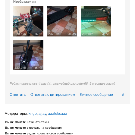
Изображения
220.6kb
237.2kb
203.8kb
62
45
54
223.9kb
53
Редактировалось 4 раз (а), последний раз
peter66
5 месяцев назад
Ответить
Ответить с цитированием
Личное сообщение
#
krigo
,
ajjay
,
aaaleksaaa
Вы
не можете
начинать темы
Вы
не можете
отвечать на сообщения
Вы
не можете
редактировать свои сообщения