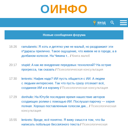
О
ИНФО
вход
Новые сообщения форума
16:26
ramulanets
:
Я хоть и дитятко уже не малый, но раздражают эти
п*дарасы прилично. Такое ощущение, что живем не в городе, а в
долбаном колхозе. На Чикина т...
/
Книга жалоб
20:17
stupid
:
А как же внедрение передовых технологий? На острие
прогресса, так сказать
/
Психологическая консультация
17:30
lenivets
:
Нафик надо? ИИ пусть общается с ИИ. А людям
с людьми интереснее. Так что пусть сразу отсекает всё,
созданное ИИ и в корзину
/
Психологическая консультация
17:29
donhulio
:
На Ютубе последнее время нашествие авторов
создающих ролики с помощью ИИ. Послушал парочку — херня
полная. Хорошо поставленным голосом дик...
/
Психологическая
консультация
15:55
lenivets
:
Вроде, всё понятно. Я вижу смысл в том, что бы
написать побольше бессвязного текста
/
Психологическая