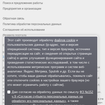
Поиск и предложение работы
Предприятия и организации
Обратная связь
Политика обработки персональных данных
Соглашение об использовании
Правила портала
Этот сайт производит обработку
файлов cookie
и
пользовательских данных (ip-адрес, тип и версия
операционной системы, тип и версия браузера, источнике
На информационном ресурсе применяются
рекомендательные
переадресации на сайт, и сведения об открытых страницах
технологии
.
сайта) в целях улучшения функционирования сайта и
© 2013-2026 «ОИНФО»,
сделано в Одинцово
проведения статистических исследований, в том числе с
использованием метрических программ и систем веб-
Для читателей: В России признаны экстремистскими и запрещены организации ФБК
аналитики: Яндекс.Метрика, Sputnik и др. Если вы не
(Фонд борьбы с коррупцией, признан иноагентом), Штабы Навального, «Национал-
большевистская партия», «Свидетели Иеговы», «Армия воли народа», «Русский
хотите, чтобы ваши данные обрабатывались, покиньте сайт
общенациональный союз», «Движение против нелегальной иммиграции», «Правый
или отключите cookies в настройках вашего браузера (но
сектор», УНА-УНСО, УПА, «Тризуб им. Степана Бандеры», «Мизантропик дивижн»,
это может ограничить работу с сайтом).
«Меджлис крымскотатарского народа», движение «Артподготовка», движение ЛГБТ,
общероссийская политическая партия «Воля», АУЕ, батальоны «Азов» и «Айдар».
Даю согласие на обработку данных по смыслу
ФЗ №152
Признаны террористическими и запрещены: «Движение Талибан», «Имарат Кавказ»,
«Исламское государство» (ИГ, ИГИЛ), Джебхад-ан-Нусра, «АУМ Синрике», «Братья-
ч.9 «Согласие субъекта персональных данных на
мусульмане», «Аль-Каида в странах исламского Магриба», «Сеть», «Колумбайн». В РФ
обработку его персональных данных»
, а также
признана нежелательной деятельность «Открытой России», издания «Проект Медиа».