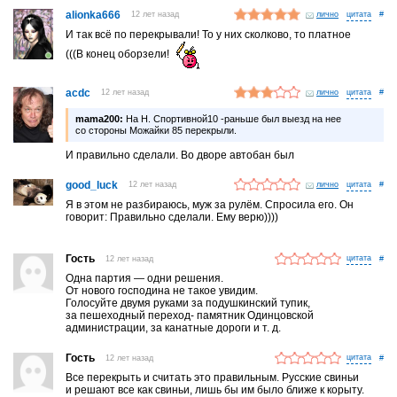
alionka666
12 лет назад
лично
#
И так всё по перекрывали! То у них сколково, то платное
(((В конец оборзели!
acdc
12 лет назад
лично
#
mama200:
На Н. Спортивной10 -раньше был выезд на нее
со стороны Можайки 85 перекрыли.
И правильно сделали. Во дворе автобан был
good_luck
12 лет назад
лично
#
Я в этом не разбираюсь, муж за рулём. Спросила его. Он
говорит: Правильно сделали. Ему верю))))
Гость
12 лет назад
#
Одна партия — одни решения.
От нового господина не такое увидим.
Голосуйте двумя руками за подушкинский тупик,
за пешеходный переход- памятник Одинцовской
администрации, за канатные дороги и т. д.
Гость
12 лет назад
#
Все перекрыть и считать это правильным. Русские свиньи
и решают все как свиньи, лишь бы им было ближе к корыту.