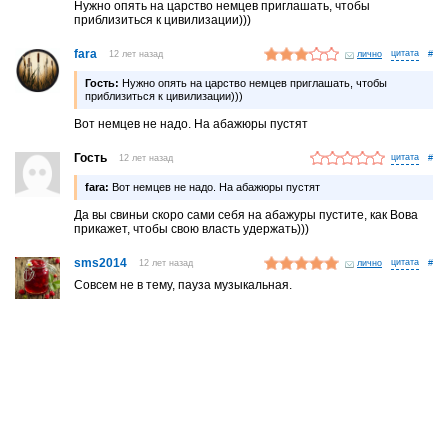
Нужно опять на царство немцев приглашать, чтобы
приблизиться к цивилизации)))
fara
12 лет назад
лично
#
Гость:
Нужно опять на царство немцев приглашать, чтобы
приблизиться к цивилизации)))
Вот немцев не надо. На абажюры пустят
Гость
12 лет назад
#
fara:
Вот немцев не надо. На абажюры пустят
Да вы свиньи скоро сами себя на абажуры пустите, как Вова
прикажет, чтобы свою власть удержать)))
sms2014
12 лет назад
лично
#
Совсем не в тему, пауза музыкальная.