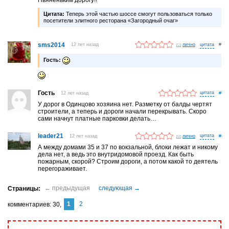
Цитата:
Теперь этой частью шоссе смогут пользоваться только
посетители элитного ресторана «Загородный очаг»
sms2014
12 лет назад
лично
#
Гость:
Гость
12 лет назад
#
У дорог в Одинцово хозяина нет. Разметку от балды чертят
строители, а теперь и дороги начали перекрывать. Скоро
сами начнут платные парковки делать…
leader21
12 лет назад
лично
#
А между домами 35 и 37 по вокзальной, блоки лежат и никому
дела нет, а ведь это внутридомовой проезд. Как быть
пожарным, скорой? Строим дороги, а потом какой то деятель
перегораживает.
1
2
комментариев
30