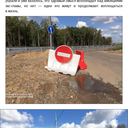
убрали и уже казалось, что здравый смысл возобладал над амбициями
экс-главы, но нет — идеи его живут и продолжают воплощаться
в жизнь.