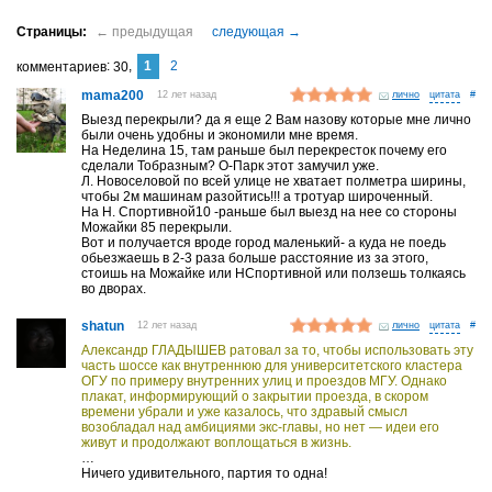
1
2
комментариев
30
mama200
12 лет назад
лично
#
Выезд перекрыли? да я еще 2 Вам назову которые мне лично
были очень удобны и экономили мне время.
На Неделина 15, там раньше был перекресток почему его
сделали Тобразным? О-Парк этот замучил уже.
Л. Новоселовой по всей улице не хватает полметра ширины,
чтобы 2м машинам разойтись!!! а тротуар широченный.
На Н. Спортивной10 -раньше был выезд на нее со стороны
Можайки 85 перекрыли.
Вот и получается вроде город маленький- а куда не поедь
обьезжаешь в 2-3 раза больше расстояние из за этого,
стоишь на Можайке или НСпортивной или ползешь толкаясь
во дворах.
shatun
12 лет назад
лично
#
Александр ГЛАДЫШЕВ ратовал за то, чтобы использовать эту
часть шоссе как внутреннюю для университетского кластера
ОГУ по примеру внутренних улиц и проездов МГУ. Однако
плакат, информирующий о закрытии проезда, в скором
времени убрали и уже казалось, что здравый смысл
возобладал над амбициями экс-главы, но нет — идеи его
живут и продолжают воплощаться в жизнь.
…
Ничего удивительного, партия то одна!