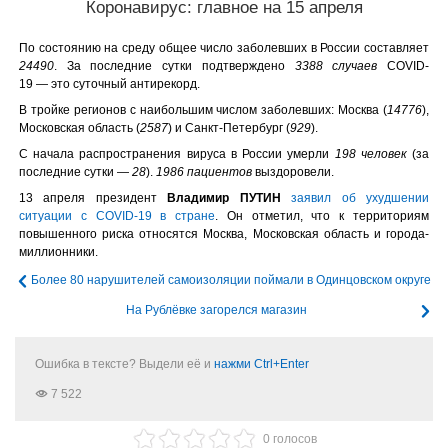
Коронавирус: главное на 15 апреля
По состоянию на среду общее число заболевших в России составляет
24490
. За последние сутки подтверждено
3388 случаев
COVID-
19 — это суточный антирекорд.
В тройке регионов с наибольшим числом заболевших: Москва (
14776
),
Московская область (
2587
) и Санкт-Петербург (
929
).
С начала распространения вируса в России умерли
198 человек
(за
последние сутки —
28
).
1986 пациентов
выздоровели.
13 апреля президент
Владимир ПУТИН
заявил об ухудшении
ситуации с COVID-19 в стране
. Он отметил, что к территориям
повышенного риска относятся Москва, Московская область и города-
миллионники.
Более 80 нарушителей самоизоляции поймали в Одинцовском округе
На Рублёвке загорелся магазин
Ошибка в тексте? Выдели её и
нажми Ctrl+Enter
7 522
0 голосов