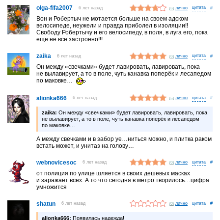
olga-fifa2007
6 лет назад
лично
#
Вон и Робертыч не мотается больше на своем адском
велосипеде, неужели и правда приболел в изоляции!!
Свободу Робертычу и его велосипеду, в поля, в луга его, пока
еще не все застроено!!!
zaika
6 лет назад
лично
#
Он между «свечками» будет лавировать, лавировать, пока
не вылавирует, а то в поле, чуть канавка поперёк и лесапедом
по маковке…
alionka666
6 лет назад
лично
#
zaika:
Он между «свечками» будет лавировать, лавировать, пока
не вылавирует, а то в поле, чуть канавка поперёк и лесапедом
по маковке…
А между свечками и в забор уе…ниться можно, и плитка раком
встать может, и унитаз на голову…
webnovicesoc
6 лет назад
лично
#
от полиция по улице шляется в своих дешевых масках
и заражает всех. А то что сегодня в метро творилось…цифра
умножится
shatun
6 лет назад
лично
#
alionka666:
Появилась надежда!