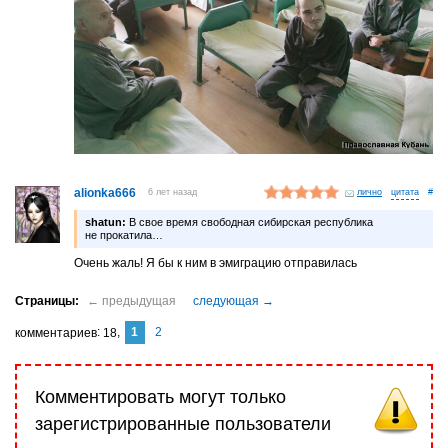
alionka666
6 лет назад
лично
#
shatun:
В свое время свободная сибирская республика
не прокатила…
Очень жаль! Я бы к ним в эмиграцию отправилась
1
2
комментариев
18
Комментировать могут только
зарегистрированные пользователи