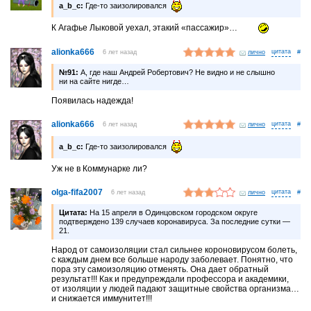
a_b_c:
Где-то заизолировался
К Агафье Лыковой уехал, этакий «пассажир»…
alionka666
6 лет назад
лично
#
№91:
А, где наш Андрей Робертович? Не видно и не слышно
ни на сайте нигде…
Появилась надежда!
alionka666
6 лет назад
лично
#
a_b_c:
Где-то заизолировался
Уж не в Коммунарке ли?
olga-fifa2007
6 лет назад
лично
#
Цитата:
На 15 апреля в Одинцовском городском округе
подтверждено 139 случаев коронавируса. За последние сутки —
21.
Народ от самоизоляции стал сильнее короновирусом болеть,
с каждым днем все больше народу заболевает. Понятно, что
пора эту самоизоляцию отменять. Она дает обратный
результат!!! Как и предупреждали профессора и академики,
от изоляции у людей падают защитные свойства организма…
и снижается иммунитет!!!