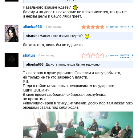
Навального взамен ждете?
Да ему и на донаты лоховские не плохо живется, как грится
и нервы целы и бабло ляхи греет.
alionka666
6 лет назад
лично
#
shatun:
Навального взамен ждете?
Да хоть кого, лишь бы не едрисню
shatun
6 лет назад
лично
#
alionka666:
Да хоть кого, лишь бы не едрисню
Ты наверно в душе укроинка. Они этим и живут, абы кто,
но только не те кто законно у власти.
P.S.
Поди в тайне мечтаешь о независимом государстве
ОДИНЦОВИЯ?
В свое время свободная сибирская республика
не прокатила…
Революционеров в психушки упекли, досих пор там лежат, ужо
овощами стали, под себя ходят.