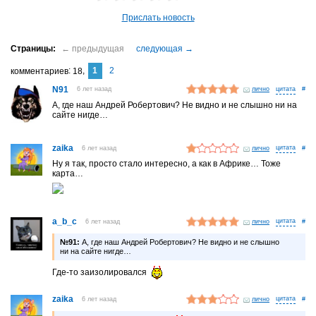
Прислать новость
1
2
комментариев
18
N91
6 лет назад
лично
#
А, где наш Андрей Робертович? Не видно и не слышно ни на
сайте нигде…
zaika
6 лет назад
лично
#
Ну я так, просто стало интересно, а как в Африке… Тоже
карта…
a_b_c
6 лет назад
лично
#
№91:
А, где наш Андрей Робертович? Не видно и не слышно
ни на сайте нигде…
Где-то заизолировался
zaika
6 лет назад
лично
#