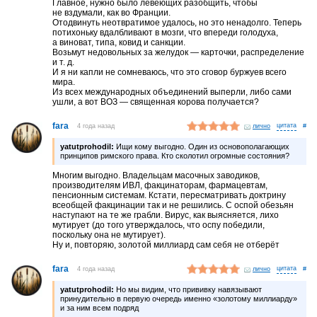
Главное, нужно было левеющих разобщить, чтобы
приятный бонус. И у них ведь ничего по моему не кончилось.
не вздумали, как во Франции.
Прибивочная кампания продолжается. И у нас кстати тоже
Отодвинуть неотвратимое удалось, но это ненадолго. Теперь
обязательную прививку никто не отменял.
потихоньку вдалбливают в мозги, что впереди голодуха,
а виноват, типа, ковид и санкции.
Возьмут недовольных за желудок — карточки, распределение
и т. д.
И я ни капли не сомневаюсь, что это сговор буржуев всего
мира.
Из всех международных объединений выперли, либо сами
ушли, а вот ВОЗ — священная корова получается?
fara
4 года назад
лично
#
yatutprohodil:
Ищи кому выгодно. Один из основополагающих
принципов римского права. Кто сколотил огромные состояния?
Многим выгодно. Владельцам масочных заводиков,
производителям ИВЛ, факцинаторам, фармацевтам,
пенсионным системам. Кстати, пересматривать доктрину
всеобщей факцинации так и не решились. С оспой обезьян
наступают на те же грабли. Вирус, как выясняется, лихо
мутирует (до того утверждалось, что оспу победили,
поскольку она не мутирует).
Ну и, повторяю, золотой миллиард сам себя не отберёт
fara
4 года назад
лично
#
yatutprohodil:
Но мы видим, что прививку навязывают
принудительно в первую очередь именно «золотому миллиарду»
и за ним всем подряд