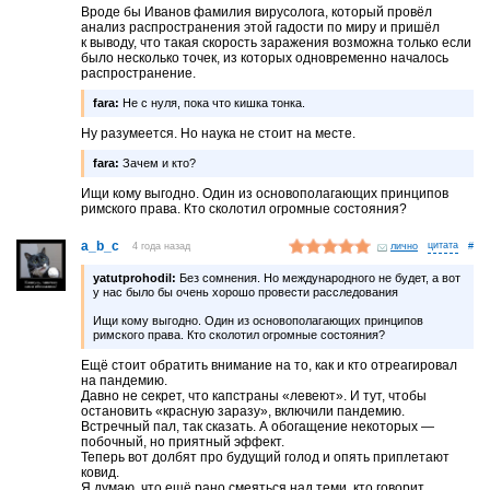
Вроде бы Иванов фамилия вирусолога, который провёл
анализ распространения этой гадости по миру и пришёл
к выводу, что такая скорость заражения возможна только если
было несколько точек, из которых одновременно началось
распространение.
fara:
Не с нуля, пока что кишка тонка.
Ну разумеется. Но наука не стоит на месте.
fara:
Зачем и кто?
Ищи кому выгодно. Один из основополагающих принципов
римского права. Кто сколотил огромные состояния?
a_b_c
4 года назад
лично
#
yatutprohodil:
Без сомнения. Но международного не будет, а вот
у нас было бы очень хорошо провести расследования
Ищи кому выгодно. Один из основополагающих принципов
римского права. Кто сколотил огромные состояния?
Ещё стоит обратить внимание на то, как и кто отреагировал
на пандемию.
Давно не секрет, что капстраны «левеют». И тут, чтобы
остановить «красную заразу», включили пандемию.
Встречный пал, так сказать. А обогащение некоторых —
побочный, но приятный эффект.
Теперь вот долбят про будущий голод и опять приплетают
ковид.
Я думаю, что ещё рано смеяться над теми, кто говорит