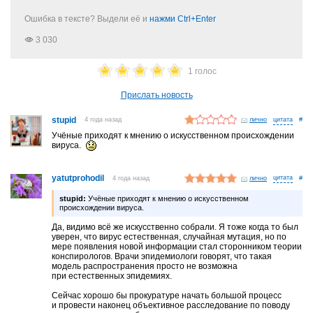
Ошибка в тексте? Выдели её и
нажми Ctrl+Enter
3 030
1 голос
Прислать новость
stupid
4 года назад
лично
#
Учёные приходят к мнению о искусственном происхождении
вируса.
yatutprohodil
4 года назад
лично
#
stupid:
Учёные приходят к мнению о искусственном
происхождении вируса.
Да, видимо всё же искусственно собрали. Я тоже когда то был
уверен, что вирус естественная, случайная мутация, но по
мере появления новой информации стал сторонником теории
конспирологов. Врачи эпидемиологи говорят, что такая
модель распространения просто не возможна
при естественных эпидемиях.
Сейчас хорошо бы прокуратуре начать большой процесс
и провести наконец объективное расследование по поводу