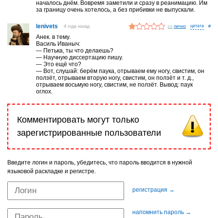
началось днём. Вовремя заметили и сразу в реанимацию. Им
за границу очень хотелось, а без прибивки не выпускали.
lenivets
4 года назад
лично
#
Анек. в тему.
Василь Иваныч:
— Петька, ты что делаешь?
— Научную диссертацию пишу.
— Это ещё что?
— Вот, слушай: берём паука, отрываем ему ногу, свистим, он
ползёт, отрываем вторую ногу, свистим, он ползёт и т. д.,
отрываем восьмую ногу, свистим, не ползёт. Вывод: паук
оглох.
Комментировать могут только
зарегистрированные пользователи
Введите логин и пароль, убедитесь, что пароль вводится в нужной
языковой раскладке и регистре.
регистрация →
напомнить пароль →