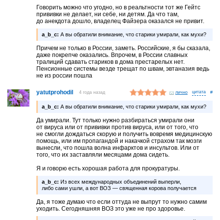
Говорить можно что угодно, но в реальтности тот же Гейтс
прививки не делает, ни себе, ни детям. Да что там,
до анекдота дошло, владелец Файзера оказался не привит.
a_b_c:
А вы обратили внимание, что старики умирали, как мухи?
Причем не только в России, заметь. Российские, я бы сказала,
даже покрепче оказались. Впрочем, в России славных
тралиций сдавать стариков в дома престарелых нет.
Пенсионные системы везде трещат по швам, эвтаназия ведь
не из россии пошла
yatutprohodil
4 года назад
лично
#
a_b_c:
А вы обратили внимание, что старики умирали, как мухи?
Да умирали. Тут только нужно разбираться умирали они
от вируса или от прививки против вируса, или от того, что
не смогли дождаться скорую и получить вовремя медицинскую
помощь, или им пропагандой и накачкой страхом так мозги
вынесли, что пошла волна инфарктов и инсультов. Или от
того, что их заставляли месяцами дома сидеть.
Я и говорю есть хорошая работа для прокуратуры.
a_b_c:
Из всех международных объединений выперли,
либо сами ушли, а вот ВОЗ — священная корова получается
Да, я тоже думаю что если оттуда не выпрут то нужно самим
уходить. Сегодняшняя ВОЗ это уже не про здоровье.