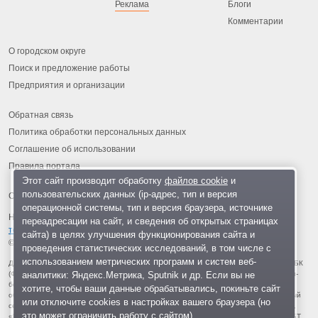
Реклама
Блоги
Комментарии
О городском округе
Поиск и предложение работы
Предприятия и организации
Обратная связь
Политика обработки персональных данных
Соглашение об использовании
Правила портала
Этот сайт производит обработку
файлов cookie
и
пользовательских данных (ip-адрес, тип и версия
операционной системы, тип и версия браузера, источнике
На информационном ресурсе применяются
рекомендательные
переадресации на сайт, и сведения об открытых страницах
технологии
.
сайта) в целях улучшения функционирования сайта и
© 2013-2026 «ОИНФО»,
сделано в Одинцово
проведения статистических исследований, в том числе с
использованием метрических программ и систем веб-
Для читателей: В России признаны экстремистскими и запрещены организации ФБК
аналитики: Яндекс.Метрика, Sputnik и др. Если вы не
(Фонд борьбы с коррупцией, признан иноагентом), Штабы Навального, «Национал-
большевистская партия», «Свидетели Иеговы», «Армия воли народа», «Русский
хотите, чтобы ваши данные обрабатывались, покиньте сайт
общенациональный союз», «Движение против нелегальной иммиграции», «Правый
или отключите cookies в настройках вашего браузера (но
сектор», УНА-УНСО, УПА, «Тризуб им. Степана Бандеры», «Мизантропик дивижн»,
это может ограничить работу с сайтом).
«Меджлис крымскотатарского народа», движение «Артподготовка», движение ЛГБТ,