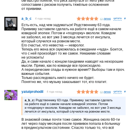
ом быстро поняли, что риск загнуться от него уже почти
сопоставим с риском получить тяжёлые осложнения
от прививки.
a_b_c
4 года назад
лично
#
Есть-есть, над чем задуматься! Родственнику 63 года.
Прививку заставили сделать на работе ещё в самом начале
ковидной эпопеи. Потом и «подпорку» вкололи. Ковидом
не заболел, но вот уже 3 месяца лечится от инсульта,
который случился на ровном месте.
Его счастье, что невестка — невролог.
Теперь его жена вся скукожилась в ожидании «чуда». Боится,
что с ней произойдет то же самое. Никакими словами
не успокоить!
Да, и сами начало с концом пандемии наводят на нехорошие
мысли. Прямо, как по команде все происходило.
А периодические спады в нужное время!? Выборы там и проч.
важные события.
Только расследовать никто ничего не будет.
Понятно же, что музыку заказывает тот, кто платит.
yatutprohodil
4 года назад
лично
#
a_b_c:
Родственнику 63 года. Прививку заставили сделать
на работе ещё в самом начале ковидной эпопеи. Потом
и «подпорку» вкололи. Ковидом не заболел, но вот уже 3 месяца
лечится от инсульта, который случился на ровном месте.
В знакомой семье почти тоже самое. Женщина около 60-ти
лет через пару месяцев после прививок попала в больницу
в прединсультном состоянии. Спасло только то, что всё