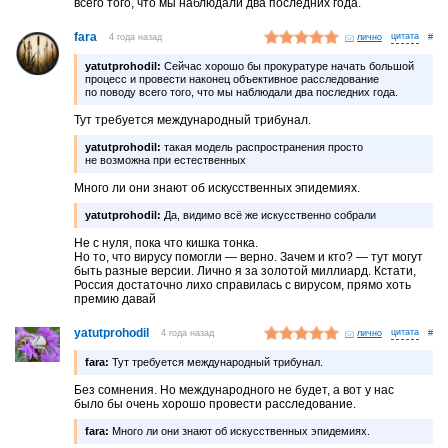
всего того, что мы наблюдали два последних года.
fara
4 года назад
лично
#
yatutprohodil:
Сейчас хорошо бы прокуратуре начать большой
процесс и провести наконец объективное расследование
по поводу всего того, что мы наблюдали два последних года.
Тут требуется международный трибунал.
yatutprohodil:
такая модель распространения просто
не возможна при естественных
Много ли они знают об искусственных эпидемиях.
yatutprohodil:
Да, видимо всё же искусственно собрали
Не с нуля, пока что кишка тонка.
Но то, что вирусу помогли — верно. Зачем и кто? — тут могут
быть разные версии. Лично я за золотой миллиард. Кстати,
Россия достаточно лихо справилась с вирусом, прямо хоть
премию давай
yatutprohodil
4 года назад
лично
#
fara:
Тут требуется международный трибунал.
Без сомнения. Но международного не будет, а вот у нас
было бы очень хорошо провести расследование.
fara:
Много ли они знают об искусственных эпидемиях.