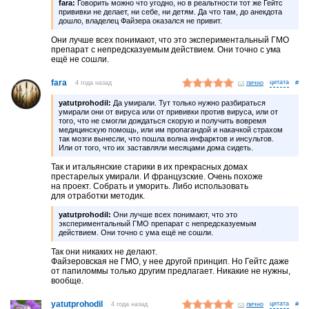
fara:
Говорить можно что угодно, но в реальтности тот же Гейтс
прививки не делает, ни себе, ни детям. Да что там, до анекдота
дошло, владелец Файзера оказался не привит.
Они лучше всех понимают, что это экспериментальный ГМО
препарат с непредсказуемым действием. Они точно с ума
ещё не сошли.
fara
4 года назад
лично
#
yatutprohodil:
Да умирали. Тут только нужно разбираться
умирали они от вируса или от прививки против вируса, или от
того, что не смогли дождаться скорую и получить вовремя
медицинскую помощь, или им пропагандой и накачкой страхом
так мозги вынесли, что пошла волна инфарктов и инсультов.
Или от того, что их заставляли месяцами дома сидеть.
Так и итальянские старики в их прекрасных домах
престарелых умирали. И французские. Очень похоже
на проект. Собрать и уморить. Либо использовать
для отработки методик.
yatutprohodil:
Они лучше всех понимают, что это
экспериментальный ГМО препарат с непредсказуемым
действием. Они точно с ума ещё не сошли.
Так они никаких не делают.
Файзеровская не ГМО, у нее другой принцип. Но Гейтс даже
от папиломмы только другим предлагает. Никакие не нужны,
вообще.
yatutprohodil
4 года назад
лично
#