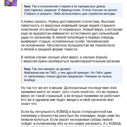
fara:
Так и итальянские старики в их прекрасных домах
престарелых умирали. И французские. Очень похоже на проект.
Собрать и уморить. Либо использовать для отработки методик.
Сложно сказать. Нужна достоверная статистика. Высокая
смертность от вирусных инфекций среди людей старшего
поколения это вообще то нормально. Новый вирус, к которому
ещё не выработан иммунитет естественно дал сильнейший
удар по организму. В любой популяции в первую очередь
вымирают старые, ослабленные особи. Человеческая
не исключение. Абсолютное большинство же переболело
в лёгкой и средней форме тяжести.
В любом случае сколько убил вирус, а сколько борьба
с вирусом нужно разбираться правоохранительным органам.
fara:
Так они никаких не делают.
Файзеровская не ГМО, у нее другой принцип. Но Гейтс даже
от папиломмы только другим предлагает. Никакие не нужны,
вообще.
Ну так тот же кот в мешке. Долгосрочные последствия этих
прививок никто не знает, зато стало понятно, что во первых
вирус не такой страшный, а во вторых прививки не работают.
Кто же в здравом уме будет вводить в свой организм чёрт
знает что.
Если бы летальность КОВИД-а была стопроцентной как
например у бешенства риск был бы оправдан, люди сами бы
бежали колоться. Если укусит незнакомая собака любой
пойдёт в поликлинику ибо ну его нафиг рисковать. А с КОВИД-