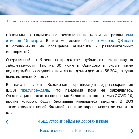
С 1 июля в России отменили все введённые ранее коронавирусные ограничения
Напомним, в Подмосковье обязательный масочный режим
был
отменён 15 марта
. В том же месяце
были отменены QR-коды
и ограничения на посещение общепита и развлекательных
мероприятий.
Оперативный штаб региона продолжает публиковать статистику по
заболеваемости. Так, на 30 июня в Одинцово и округе число
подтверждённых случаев с начала пандемии достигло 58 304, за сутки
было выявлено 3 новых.
В начале июня Всемирная организация здравоохранения
(ВОЗ)
предупреждала
, что пандемия пока не закончилась.
Организация опасается появления более опасного штамма COVID-19,
против которого будут бессильны имеющиеся вакцины. В ВОЗ
также ожидают новой большой вспышки коронавируса летом этого
года.
ГИБДД устроит рейды на дорогах в июле
Вместо сквера — «Пятёрочка»