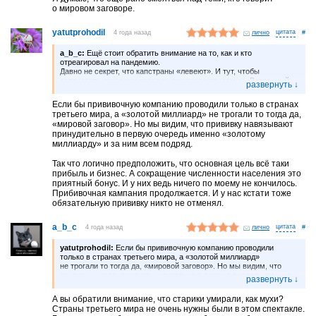
о мировом заговоре.
yatutprohodil
4 года назад
лично
#
a_b_c:
Ещё стоит обратить внимание на то, как и кто
отреагировал на пандемию.
Давно не секрет, что капстраны «левеют». И тут, чтобы
остановить «красную заразу», включили пандемию. Встречный
пал, так сказать. А обогащение некоторых — побочный,
но приятный эффект.
Если бы прививочную компанию проводили только в странах
Теперь вот долбят про будущий голод и опять приплетают ковид.
третьего мира, а «золотой миллиард» не трогали то тогда да,
Я думаю, что ещё рано смеяться над теми, кто говорит
«мировой заговор». Но мы видим, что прививку навязывают
о мировом заговоре.
принудительно в первую очередь именно «золотому
миллиарду» и за ним всем подряд.
Так что логично предположить, что основная цель всё таки
прибыль и бизнес. А сокращение численности населения это
приятный бонус. И у них ведь ничего по моему не кончилось.
Прибивочная кампания продолжается. И у нас кстати тоже
обязательную прививку никто не отменял.
a_b_c
4 года назад
лично
#
yatutprohodil:
Если бы прививочную компанию проводили
только в странах третьего мира, а «золотой миллиард»
не трогали то тогда да, «мировой заговор». Но мы видим, что
прививку навязывают принудительно в первую очередь именно
«золотому миллиарду» и за ним всем подряд.
А вы обратили внимание, что старики умирали, как мухи?
Так что логично предположить, что основная цель всё таки
Страны третьего мира не очень нужны были в этом спектакле.
прибыль и бизнес. А сокращение численности населения это