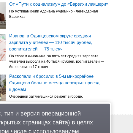
От «Пути к социализму» до «Барвихи лакшери»
По мотивам книги Адриана Рудомино «Легендарная
Барвиха»
Иванов: в Одинцовском округе средняя
зарплата учителей — 110 тысяч рублей,
воспитателей — 75 тысяч
По словам чиновника, за пять лет средняя зарплата
учителей выросла на 40 тысяч рублей, воспитателей —
более чем на 17 тысяч.
Раскопали и бросили: в 5-м микрорайоне
Одинцово больше месяца перекрыт проезд
к домам
Очередной затянувшийся ремонт в городе.
, тип и версия операционной
ткрытых страницах сайта) в целях
Обратная связь
Политика обработки персональных данных
том числе с использованием