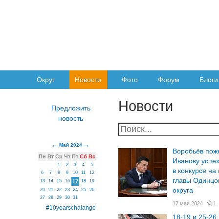
Округ
Новости
Фото
Форум
Блоги
Новости
Май 2024
Воробьёв пож
Пн
Вт
Ср
Чт
Пт
Сб
Вс
Иванову успе
1
2
3
4
5
в конкурсе на 
6
7
8
9
10
11
12
главы Одинцо
13
14
15
16
17
18
19
округа
20
21
22
23
24
25
26
27
28
29
30
31
1
17 мая 2024
#10yearschalange
18-19 и 25-26