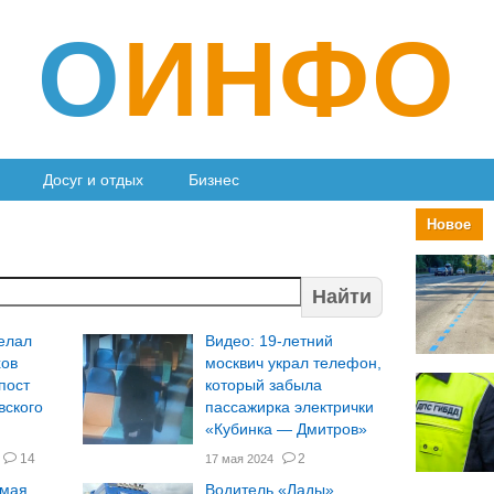
О
ИНФО
Досуг и отдых
Бизнес
Новое
Найти
елал
Видео: 19-летний
хов
москвич украл телефон,
пост
который забыла
вского
пассажирка электрички
«Кубинка — Дмитров»
14
2
17 мая 2024
 мая
Водитель «Лады»