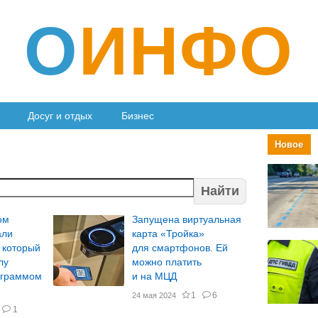
О
ИНФО
Досуг и отдых
Бизнес
Новое
Найти
ом
Запущена виртуальная
али
карта «Тройка»
 который
для смартфонов. Ей
лу
можно платить
лограммом
и на МЦД
1
6
24 мая 2024
1