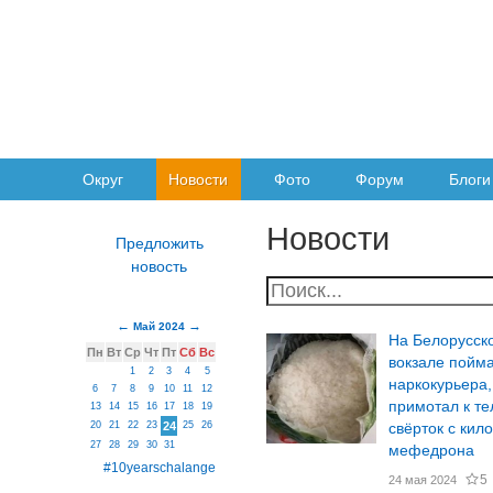
Округ
Новости
Фото
Форум
Блоги
Новости
Май 2024
На Белорусск
Пн
Вт
Ср
Чт
Пт
Сб
Вс
вокзале пойм
1
2
3
4
5
наркокурьера,
6
7
8
9
10
11
12
примотал к те
13
14
15
16
17
18
19
20
21
22
23
24
25
26
свёрток с ки
27
28
29
30
31
мефедрона
#10yearschalange
5
24 мая 2024