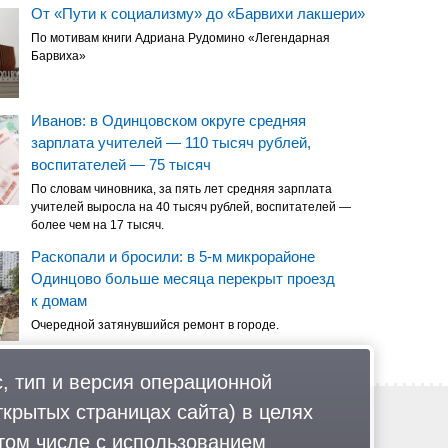
От «Пути к социализму» до «Барвихи лакшери»
По мотивам книги Адриана Рудомино «Легендарная
Барвиха»
Иванов: в Одинцовском округе средняя
зарплата учителей — 110 тысяч рублей,
воспитателей — 75 тысяч
По словам чиновника, за пять лет средняя зарплата
учителей выросла на 40 тысяч рублей, воспитателей —
более чем на 17 тысяч.
Раскопали и бросили: в 5-м микрорайоне
Одинцово больше месяца перекрыт проезд
к домам
Очередной затянувшийся ремонт в городе.
, тип и версия операционной
ткрытых страницах сайта) в целях
Обратная связь
Политика обработки персональных данных
том числе с использованием