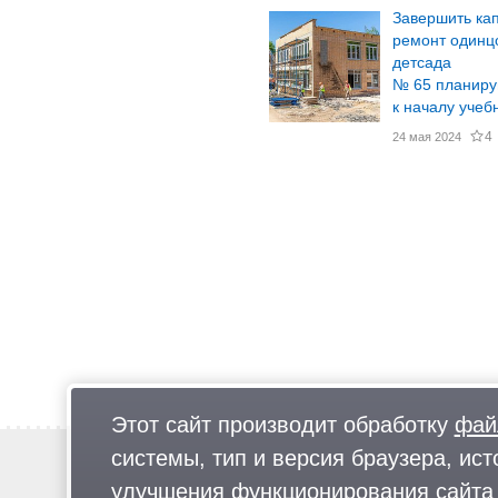
Завершить ка
ремонт одинц
детсада
№ 65 планир
к началу учеб
4
24 мая 2024
Этот сайт производит обработку
фай
системы, тип и версия браузера, ист
Новости
Предложи новость
улучшения функционирования сайта 