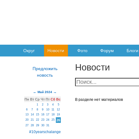
Округ
Новости
Фото
Форум
Блоги
Новости
Май 2024
Пн
Вт
Ср
Чт
Пт
Сб
Вс
В разделе нет материалов
1
2
3
4
5
6
7
8
9
10
11
12
13
14
15
16
17
18
19
20
21
22
23
24
25
26
27
28
29
30
31
#10yearschalange