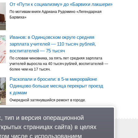
От «Пути к социализму» до «Барвихи лакшери»
По мотивам книги Адриана Рудомино «Легендарная
Барвиха»
Иванов: в Одинцовском округе средняя
зарплата учителей — 110 тысяч рублей,
воспитателей — 75 тысяч
По словам чиновника, за пять лет средняя зарплата
учителей выросла на 40 тысяч рублей, воспитателей —
более чем на 17 тысяч.
Раскопали и бросили: в 5-м микрорайоне
Одинцово больше месяца перекрыт проезд
к домам
Очередной затянувшийся ремонт в городе.
, тип и версия операционной
ткрытых страницах сайта) в целях
Обратная связь
Политика обработки персональных данных
том числе с использованием