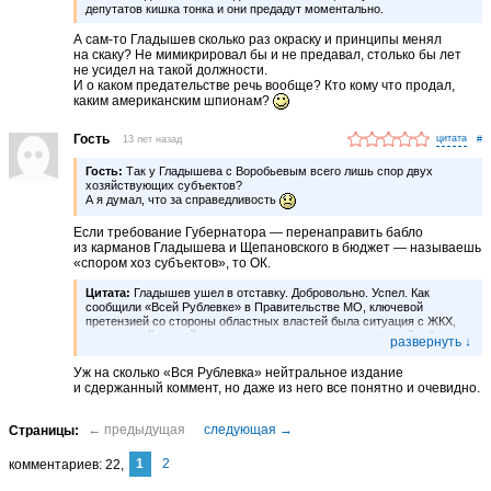
депутатов кишка тонка и они предадут моментально.
А сам-то Гладышев сколько раз окраску и принципы менял
на скаку? Не мимикрировал бы и не предавал, столько бы лет
не усидел на такой должности.
И о каком предательстве речь вообще? Кто кому что продал,
каким американским шпионам?
Гость
13 лет назад
#
Гость:
Так у Гладышева с Воробьевым всего лишь спор двух
хозяйствующих субъектов?
А я думал, что за справедливость
Если требование Губернатора — перенаправить бабло
из карманов Гладышева и Щепановского в бюджет — называешь
«спором хоз субъектов», то ОК.
Цитата:
Гладышев ушел в отставку. Добровольно. Успел. Как
сообщили «Всей Рублевке» в Правительстве МО, ключевой
претензией со стороны областных властей была ситуация с ЖКХ,
а последней каплей стало полное отсутствие поступлений в бюджет
области от рекламной деятельности на территории района.
Напомним, что реклама долгое время была в ведении Алексея
Уж на сколько «Вся Рублевка» нейтральное издание
Щепановского, бывшего сотрудника Администрации района, а ныне
и сдержанный коммент, но даже из него все понятно и очевидно.
совладельца компании «Рекоди» (1/3 наружных рекламных
поверхностей только на Рублево-Успенском шоссе), издателя
журнала «Стронг Мэн» и светского льва.
1
2
комментариев
22