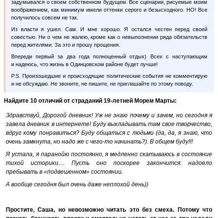
задумывался о своем собственном будущем. Все сценарии, рисуемые моим
воображением, как минимум имели оттенки серого и безысходного. НО! Все
получилось совсем не так.
Из власти я ушел. Сам. И мне хорошо. Я остался честен перед своей
совестью. Ни о чем не жалею, кроме как о невыполнении ряда обязательств
перед жителями. За это и прошу прощения.
Впереди первый за два года полноценный отдых) Всех с наступающим
и надеюсь, что жизнь в Одинцовском районе будет лучше!
P.S. Произошедшие и происходящие политические события не комментирую
и не обсуждаю. Не звоните, не пишите, не приглашайте по этому поводу.
Найдите 10 отличий от страданий 19-летней Морем Марты:
Здравствуй, Дорогой дневник! Уж не знаю почему и зачем, но сегодня я
завела дневник в интернете! Буду выкладывать там свое творчество,
вдруг кому понравиться? Буду общаться с людьми (да, да, я знаю, что
очень замкнута, но надо же с чего-то начинать?). В общем буду!!!
Я устала, я паранойю постоянно, я медленно скатываюсь в состояние
тихой историки… Пусть оно поскорее закончится: надоело
пребывать в «подвешенном» состоянии.
А вообще сегодня был очень даже неплохой день))
Простите, Саша, но невозможно читать это без смеха. Потому что