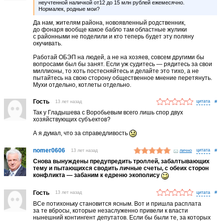
неучтенной наличкой от12 до 15 млн рублей ежемесячно.
Нормалек, родные мои?
Да нам, жителям района, новоявленный родственник,
до фонаря вообще какое бабло там областные жулики
с районными не поделили и кто теперь будет эту поляну
окучивать.
Работай ОБЭП на людей, а не на хозяев, совсем другими бы
вопросами был бы занят. Если уж судитесь — рядитесь за свои
миллионы, то хоть постесняйтесь и делайте это тихо, а не
пытайтесь на свою сторону общественное мнение перетянуть.
Мухи отдельно, котлеты отдельно.
Гость
13 лет назад
#
Так у Гладышева с Воробьевым всего лишь спор двух
хозяйствующих субъектов?
А я думал, что за справедливость
nomer0606
13 лет назад
лично
#
Снова вынуждены предупредить троллей, забалтывающих
тему и пытающихся сводить личные счеты, с обеих сторон
конфликта — забаним к едреню экополису
Гость
13 лет назад
#
ВСе потихоньку становится ясным. Вот и пришла расплата
за те вбросы, которые незаслуженно привели к власти
нынешний контингент депутатов. Если бы были те, за которых