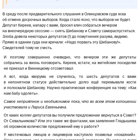
В среду после предварительного слушания в Олинцовском суде иска
об отмене досрочных выборов. Когда стало ясно, что выборов не будет.
Депутат Киреев, напару с вами, бросил клич собраться вечером
на внеочередную сесссию — снять Шибанову и Совету самораспуститься.
Злоба довела некоторых депутатов (!) до помутнения разума, видимо.
Прямо в здании суда они кричали: «Надо порвать эту Шибанову!».
Свидетелей тому не счесть.
И поэтому совершенно очевидно, что вечером эти же депутаты
собрались за жизнь поговорить. Киреев, кстати, на житейские посиделки
не приехал и Винницкому отсоветовал.
А вот, когда кворума не случилось, то шесть депутатов с вами
в непонятном статусе действительно долго ещё перемывали кости
и полоскали Шибанову. Научно-практическая конференция на тему: «Как
нам бабу одолеть».
Самое неприятное и необъяснимое пока, что во всем этом копошении
участвовала и Лариса Евгеньевна.
От каких коллег-депутатов вы получили предложение вернуться в Совет?
От Севальникова? Или это такие же фантазии, как заявления Гладышева
об огромном количестве предложений ему о работе?
У местечковых лжецов и лицемеров наступило похмелье «покаяний».