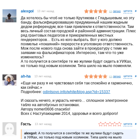
alexgol
13 лет назад
лично
#
Да хотелось бы чтоб не только Крутикова с Гладышевым, но эту
банду, фальсифицировавшую придуманный нашим жадным
дедом референдум, все-таки привлекли к ответственности. Там
весь личный состав городской и районной администрации. Плюс
ряд грантовых педагогов и прикормленных местных
гендеректоров… Есть из кого выбрать. Вот у кого должно
похмелье «покаяний» перерости в уголовную ответственность.
Мож после нового года снова зайти в прокуратуру с теме же
заявами на фальсификаторов. Интересно, там что-то уже
изменилось?
А то получится в сентябре те же жулики будут сидеть в УИКах,
но только под новым хозяином. Типа шило на мыло поменяли.
ah-ha
13 лет назад
лично
#
«Еще ни разу я не чувствовал себя так спокойно и гармонично,
как сейчас.»
Подробнее:
odintsovo.info/white/blog.asp?id=15337
И сказать нечего, и украсть нечего… сплошное электронное
табло на автобусных остановках.
Автору nomer0606 спасибо!
Всех с Наступающими 2014, здоровья и всего доброго!
Гость
13 лет назад
#
alexgol:
А то получится в сентябре те же жулики будут сидеть
в УИКах, но только под новым хозяином. Типа шило на мыло