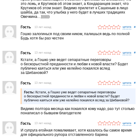
это ложь, и Крутиков об этом знает, а Кондаранцев знает, что
Крутиков об этом знает. Видимо прилетит к Сашеньке в лицо
шайба, да так, что улыбка у него будет в лучших традициях
Овечкина…)))))))
Гость
13 лет назад
#
Гошко залогинься под своим ником, палишься ведь по полной
Будь хотя бы раз честен
Гость
13 лет назад
#
Кстати, а Гошко уже ведет сепаратные переговоры
о бескорыстной преданности и любви к новой власти? Будет
публично каяться или уже келейно покаялся вслед
за Шибановой?
Гость
13 лет назад
#
Гость:
Кстати, а Гошко уже ведет сепаратные переговоры
о бескорыстной преданности и любви к новой власти? Будет
публично каяться или уже келейно покаялся вслед за Шибановой?
Видимо полтора месяца как покаялся кому надо, раз тут столько
понаписал о бывшем благодетеле
Гость
13 лет назад
#
И супруга егойная помалкивает, хотя казалось бы самое время
для официального рупора отставленного барина