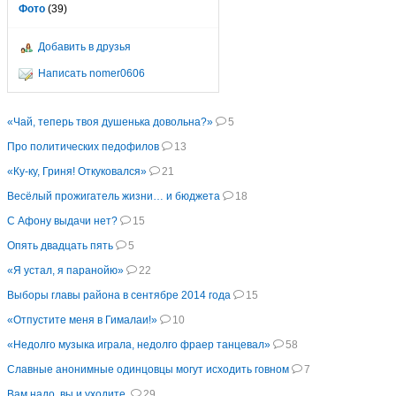
Фото
(39)
Добавить в друзья
Написать nomer0606
«Чай, теперь твоя душенька довольна?»
5
Про политических педофилов
13
«Ку-ку, Гриня! Откуковался»
21
Весёлый прожигатель жизни… и бюджета
18
С Афону выдачи нет?
15
Опять двадцать пять
5
«Я устал, я паранойю»
22
Выборы главы района в сентябре 2014 года
15
«Отпустите меня в Гималаи!»
10
«Недолго музыка играла, недолго фраер танцевал»
58
Славные анонимные одинцовцы могут исходить говном
7
Вам надо, вы и уходите.
29