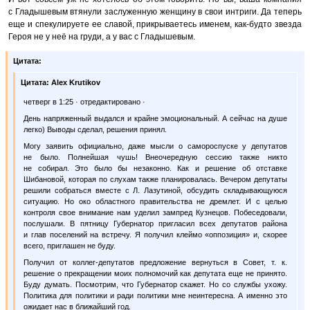
с Гладышевым втянули заслуженную женщину в свои интриги. Да теперь
еще и спекулируете ее славой, прикрываетесь именем, как-будто звезда
Героя не у неё на груди, а у вас с Гладышевым.
Цитата:
Цитата:
Alex Krutikov
четверг в 1:25 · отредактировано ·
День напряженный выдался и крайне эмоциональный. А сейчас на душе
легко) Выводы сделал, решения принял.
Могу заявить официально, даже мысли о самороспуске у депутатов
не было. Полнейшая чушь! Внеочередную сессию также никто
не собирал. Это было бы незаконно. Как и решение об отставке
Шибановой, которая по слухам также планировалась. Вечером депутаты
решили собраться вместе с Л. Лазутиной, обсудить складывающуюся
ситуацию. Но око областного правительства не дремлет. И с целью
контроля свое внимание нам уделил зампред Кузнецов. Побеседовали,
послушали. В пятницу Губернатор пригласил всех депутатов района
и глав поселений на встречу. Я получил клеймо «оппозиция» и, скорее
всего, приглашен не буду.
Получил от коллег-депутатов предложение вернуться в Совет, т. к.
решение о прекращении моих полномочий как депутата еще не принято.
Буду думать. Посмотрим, что Губернатор скажет. Но со службы ухожу.
Политика для политики и ради политики мне неинтересна. А именно это
ожидает нас в ближайший год.