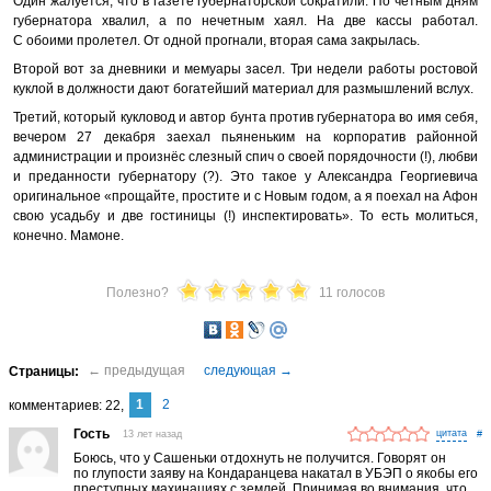
Один жалуется, что в газете губернаторской сократили. По четным дням
губернатора хвалил, а по нечетным хаял. На две кассы работал.
С обоими пролетел. От одной прогнали, вторая сама закрылась.
Второй вот за дневники и мемуары засел. Три недели работы ростовой
куклой в должности дают богатейший материал для размышлений вслух.
Третий, который кукловод и автор бунта против губернатора во имя себя,
вечером 27 декабря заехал пьяненьким на корпоратив районной
администрации и произнёс слезный спич о своей порядочности (!), любви
и преданности губернатору (?). Это такое у Александра Георгиевича
оригинальное «прощайте, простите и с Новым годом, а я поехал на Афон
свою усадьбу и две гостиницы (!) инспектировать». То есть молиться,
конечно. Мамоне.
Полезно?
11 голосов
1
2
комментариев
22
Гость
13 лет назад
#
Боюсь, что у Сашеньки отдохнуть не получится. Говорят он
по глупости заяву на Кондаранцева накатал в УБЭП о якобы его
преступных махинациях с землей. Принимая во внимания, что