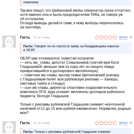
поменяли.
Так вон пишут, что Шибановой якобы губернатор грехи отпустил,
хотя именно она и была председателем ТИКа, не говоря уж
об остальном.
Отсюда выводы делайте сами, к чему выборы переносились
на сентябрь
Гость
13 лет назад
#
Гость:
Говорят он по глупости заяву на Кондаранцева накатал
в УБЭП
ОБЭП уже откликнулся, повестки получили:
— зять экс_главы, депутат Севальников (третий муж Кати
Гладышевой, меньше чем за пару лет из нищего певца
превратившийся в долларового миллионера);
— советник экс-главы, кассир семьи Щепановский (напару
с Гладышевым пилят всю рублевскую рекламу — банеры,
световые табло и стенды);
— сын экс-главы, директор спортивно-оздоровительного
комплекса ОГИ, куда утекают миллионы долларов районного
бюджета, Володя Гладышев.
Только с рекламы рублевской Гладышев снимает неучтенной
наличкой от12 до 15 млн рублей ежемесячно. Нормалек, родные
мои?
Гость
13 лет назад
#
Гость:
Только с рекламы рублевской Гладышев снимает