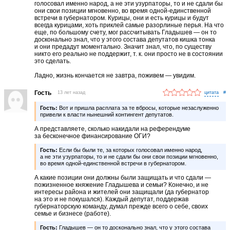
голосовал именно народ, а не эти узурпаторы, то и не сдали бы
они свои позиции мгновенно, во время одной-единственной
встречи в губернатором. Курицы, они и есть курицы и будут
всегда курицами, хоть приклей самые разорлиные перья. На что
еще, по большому счету, мог рассчитывать Гладышев — он то
досконально знал, что у этого состава депутатов кишка тонка
и они предадут моментально. Значит знал, что, по существу
никто его реально не поддержит, т. к. они просто не в состоянии
это сделать.
Ладно, жизнь кончается не завтра, поживем — увидим.
Гость
13 лет назад
#
Гость:
Вот и пришла расплата за те вбросы, которые незаслуженно
привели к власти нынешний контингент депутатов.
А представляете, сколько накидали на референдуме
за бесконечное финансирование ОГИ?
Гость:
Если бы были те, за которых голосовал именно народ,
а не эти узурпаторы, то и не сдали бы они свои позиции мгновенно,
во время одной-единственной встречи в губернатором.
А какие позиции они должны были защищать и что сдали —
пожизненное княжение Гладышева и семьи? Конечно, и не
интересы района и жителей они защищали (да губернатор
на это и не покушался). Каждый депутат, поддержав
губернаторскую команду, думал прежде всего о себе, своих
семье и бизнесе (работе).
Гость:
Гладышев — он то досконально знал, что у этого состава