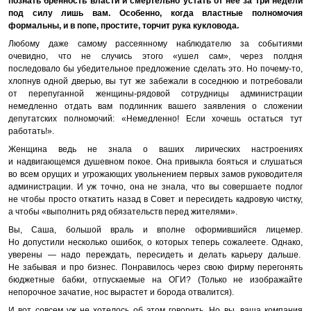
познать бренность власти и смертельно устать от нее за три недели
под силу лишь вам. Особенно, когда властные полномочия
формальны, и в попе, простите, торчит рука кукловода.
Любому даже самому рассеянному наблюдателю за событиями
очевидно, что не случись этого «ушел сам», через полдня
последовало бы убедительное предложение сделать это. Но почему-то,
хлопнув одной дверью, вы тут же забежали в соседнюю и потребовали
от перепуганной женщины-рядовой сотрудницы администрации
немедленно отдать вам подлинник вашего заявления о сложении
депутатских полномочий: «Немедленно! Если хочешь остаться тут
работать!».
Женщина ведь не знала о ваших лирических настроениях
и надвигающемся душевном покое. Она привыкла бояться и слушаться
во всем орущих и угрожающих увольнением первых замов руководителя
администрации. И уж точно, она не знала, что вы совершаете подлог
не чтобы просто откатить назад в Совет и пересидеть кадровую чистку,
а чтобы «выполнить ряд обязательств перед жителями».
Вы, Саша, большой враль и вполне оформившийся лицемер.
Но допустили несколько ошибок, о которых теперь сожалеете. Однако,
уверены — надо переждать, пересидеть и делать карьеру дальше.
Не забывая и про бизнес. Понравилось через свою фирму перегонять
бюджетные бабки, отпускаемые на ОГИ? (Только не изображайте
непорочное зачатие, нос вырастет и борода отвалится).
И вот совсем уж не хотелось об этом говорить. Но вы, ваша компания