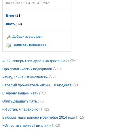
на сайте 03.04.2014 12:02
Блог
(21)
Фото
(39)
Добавить в друзья
Написать nomer0606
«Чай, теперь твоя душенька довольна?»
5
Про политических педофилов
13
«Ку-ку, Гриня! Откуковался»
21
Весёлый прожигатель жизни… и бюджета
18
С Афону выдачи нет?
15
Опять двадцать пять
5
«Я устал, я паранойю»
22
Выборы главы района в сентябре 2014 года
15
«Отпустите меня в Гималаи!»
10