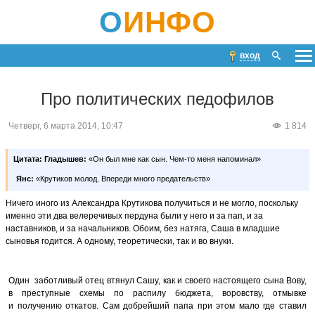
О
ИНФО
вход
Про политических педофилов
Четверг, 6 марта 2014, 10:47
1 814
Цитата:
Гладышев:
«Он был мне как сын. Чем-то меня напоминал»
Янс:
«Крутиков молод. Впереди много предательств»
Ничего иного из Александра Крутикова получиться и не могло, поскольку
именно эти два велеречивых пердуна были у него и за пап, и за
наставников, и за начальников. Обоим, без натяга, Саша в младшие
сыновья годится. А одному, теоретически, так и во внуки.
Один заботливый отец втянул Сашу, как и своего настоящего сына Вову,
в преступные схемы по распилу бюджета, воровству, отмывке
и получению откатов. Сам добрейший папа при этом мало где ставил