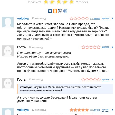
Полезно?
2 голоса
volodya
12 лет назад
лично
#
Мораль то в чем? В том, что это не Саша предал, это
обстоятельства заставили? Наставники плохие были? Плохие
примеры подавали или мало бабла ему давали за верность?
Лазутина и Мельникова тоже жертвы обстоятельств и плохого
примера начальника?))
Гость
12 лет назад
#
Я нашла ворону — грязную вонючую.
Никому её не дам, а сама замучаю.
Автор этим автобиографичным эссе как бы желает сказать
посторонним гнобителям Крутикова — нет у вас морального
права @сосить парня через день. Мы сами это будем делать.
Гость
12 лет назад
#
volodya:
Лазутина и Мельникова тоже жертвы обстоятельств
и плохого примера начальника?
А кто с ними по душам беседовал? Может они жертвы
домашнего насилия
volodya
12 лет назад
лично
#