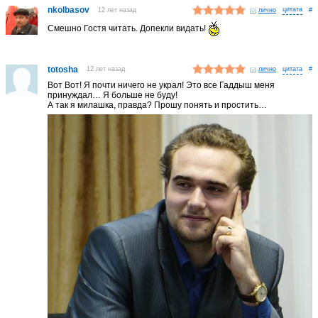
nkolbasov
12 лет назад
лично
#
Смешно Гостя читать. Допекли видать!
totosha
12 лет назад
лично
#
Вот Вот! Я почти ничего не украл! Это все Гаддыш меня
принуждал… Я больше не буду!
А так я милашка, правда? Прошу понять и простить…