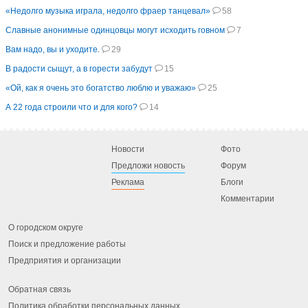
«Недолго музыка играла, недолго фраер танцевал»
58
Славные анонимные одинцовцы могут исходить говном
7
Вам надо, вы и уходите.
29
В радости сыщут, а в горести забудут
15
«Ой, как я очень это богатство люблю и уважаю»
25
А 22 года строили что и для кого?
14
Новости
Фото
Предложи новость
Форум
Реклама
Блоги
Комментарии
О городском округе
Поиск и предложение работы
Предприятия и организации
Обратная связь
Политика обработки персональных данных