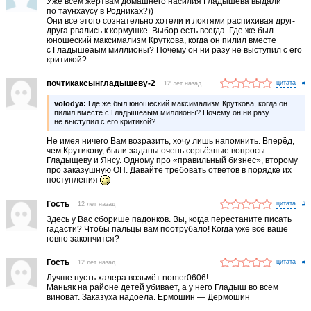
Уже всем жертвам домашнего насилия Гладышева выдали
по таунхаусу в Родниках?))
Они все этого сознательно хотели и локтями распихивая друг-
друга рвались к кормушке. Выбор есть всегда. Где же был
юношеский максимализм Круткова, когда он пилил вместе
с Гладышеаым миллионы? Почему он ни разу не выступил с его
критикой?
почтикаксынгладышеву-2
12 лет назад
#
volodya:
Где же был юношеский максимализм Круткова, когда он
пилил вместе с Гладышеаым миллионы? Почему он ни разу
не выступил с его критикой?
Не имея ничего Вам возразить, хочу лишь напомнить. Вперёд,
чем Крутикову, были заданы очень серьёзные вопросы
Гладыщеву и Янсу. Одному про «правильный бизнес», второму
про заказушную ОП. Давайте требовать ответов в порядке их
поступления
Гость
12 лет назад
#
Здесь у Вас сборише падонков. Вы, когда перестаните писать
гадасти? Чтобы пальцы вам поотрубало! Когда уже всё ваше
говно закончится?
Гость
12 лет назад
#
Лучше пусть халера возьмёт nomer0606!
Маньяк на районе детей убивает, а у него Гладыш во всем
виноват. Заказуха надоела. Ермошин — Дермошин