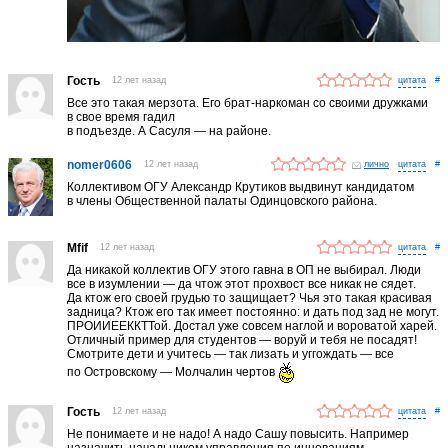
Гость
12 лет назад
#
Все это такая мерзота. Его брат-наркоман со своими дружками
в свое время гадил
в подъезде. А Сасуля — на районе.
nomer0606
12 лет назад
лично
#
Коллективом ОГУ Александр Крутиков выдвинут кандидатом
в члены Общественной палаты Одинцовского района.
Mfif
12 лет назад
#
Да никакой коллектив ОГУ этого гавна в ОП не выбирал. Люди
все в изумлении — да чтож этот прохвост все никак не сядет.
Да ктож его своей грудью то защищает? Чья это такая красивая
задница? Ктож его так имеет постоянно: и дать под зад не могут.
ПРОИИЕЕККТТой. Достал уже совсем наглой и вороватой харей.
Отличный пример для студентов — воруй и тебя не посадят!
Смотрите дети и учитесь — так лизать и уггождать — все
по Островскому — Молчалин чертов
Гость
12 лет назад
#
Не понимаете и не надо! А надо Сашу повысить. Например
назначить начальником управления по инновациям