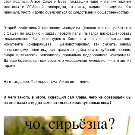
свои подписи. А вот Саше и Вове, таскавшим папе и папику горячие
каштаны с ОГИшной сковородки, отвечать, видимо, придется. Как
минимум, много и долго объясняться со следствием и общественностью.
Второй заботливый наставник молодёжи («начав плотно работать»
с Сашей по заданию и заказу первого папы) пытался дискредитировать
гладышевского бизнес-конкурента Кожина и сливал политического
конкурента Кондаранцева. Демонстрировал, так сказать, юному
начинающему политику, как грамотно действовать дубиной черного
пиара и техасской бензопилой правильно подобранного компромата.
Да ещё бравировал при этом, что «продажный журналист — это звучит
гордо».
Ну и так далее. Примеров тьма. А имя им — легион.
И чего такого, в итоге, совершил сам Саша, чего не совершали бы
на его глазах эти два замечательных и заслуженных поца?