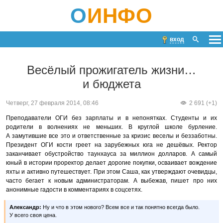
О
ИНФО
вход
Весёлый прожигатель жизни…
и бюджета
Четверг, 27 февраля 2014, 08:46
2 691 (+1)
Преподаватели ОГИ без зарплаты и в непонятках. Студенты и их
родители в волнениях не меньших. В круглой школе бурление.
А замутившие все это и ответственные за кризис веселы и беззаботны.
Президент ОГИ кости греет на зарубежных юга не дешёвых. Ректор
заканчивает обустройство таунхауса за миллион долларов. А самый
юный в истории проректор делает дорогие покупки, осваивает вождение
яхты и активно путешествует. При этом Саша, как утверждают очевидцы,
часто бегает к новым администраторам. А выбежав, пишет про них
анонимные гадости в комментариях в соцсетях.
Александр:
Ну и что в этом нового? Всем все и так понятно всегда было.
У всего своя цена.