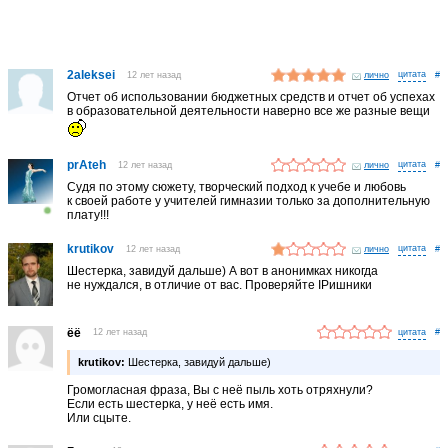
2aleksei
12 лет назад
лично
#
Отчет об использовании бюджетных средств и отчет об успехах
в образовательной деятельности наверно все же разные вещи
prAteh
12 лет назад
лично
#
Судя по этому сюжету, творческий подход к учебе и любовь
к своей работе у учителей гимназии только за дополнительную
плату!!!
krutikov
12 лет назад
лично
#
Шестерка, завидуй дальше) А вот в анонимках никогда
не нуждался, в отличие от вас. Проверяйте IPишники
ёё
12 лет назад
#
krutikov:
Шестерка, завидуй дальше)
Громогласная фраза, Вы с неё пыль хоть отряхнули?
Если есть шестерка, у неё есть имя.
Или сцыте.