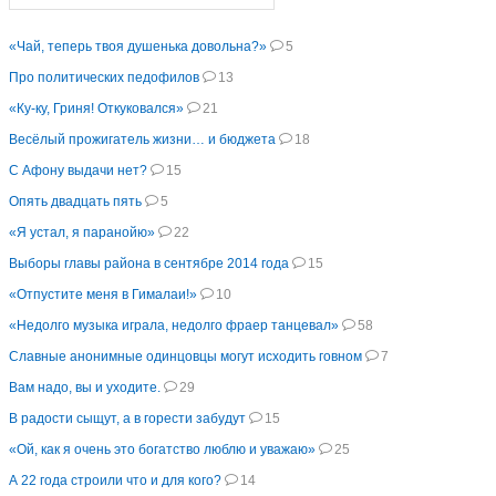
«Чай, теперь твоя душенька довольна?»
5
Про политических педофилов
13
«Ку-ку, Гриня! Откуковался»
21
Весёлый прожигатель жизни… и бюджета
18
С Афону выдачи нет?
15
Опять двадцать пять
5
«Я устал, я паранойю»
22
Выборы главы района в сентябре 2014 года
15
«Отпустите меня в Гималаи!»
10
«Недолго музыка играла, недолго фраер танцевал»
58
Славные анонимные одинцовцы могут исходить говном
7
Вам надо, вы и уходите.
29
В радости сыщут, а в горести забудут
15
«Ой, как я очень это богатство люблю и уважаю»
25
А 22 года строили что и для кого?
14