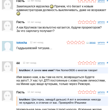
Гость
12 лет назад
#
Закипишился мурзилка
Причем, что бегает к новым
администраторам должность выклянчивать, даже не возражает
Гость
12 лет назад
#
А как Крутиков так вольготно катается, будучи проректором?
За что зарплату получает?
totosha
12 лет назад
лично
#
Гаддышевский титушка…
ёё
12 лет назад
#
krutikov:
А зачем
мне имя
? Ник Nomer0606 о многом говорит
Имя важно нам, а вы там на яхте, возвращаться будете
на авто?, У нас тут ДТП постоянные с известными личностями,
на Минке щас ваще кутерьма, только через Рижскую.
Гость
12 лет назад
#
krutikov:
Шестерка, завидуй дальше) А вот в анонимках никогда
не нуждался, в отличие от вас. Проверяйте IPишники
Нормальная речь шестерки (слуги) народа. Искренне желаю