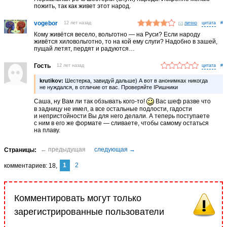
пожить, так как живет этот народ.
vogebor
12 лет назад
лично
#
Кому живётся весело, вольготно — на Руси? Если народу
живётся хиловольготно, то на кой ему слуги? Надобно в зашей,
пущай летят, пердят и радуются…
Гость
12 лет назад
#
krutikov:
Шестерка, завидуй дальше) А вот в анонимках никогда
не нуждался, в отличие от вас. Проверяйте IPишники
Саша, ну Вам ли так обзывать кого-то!
Вас шеф разве что
в задницу не имел, а все остальные подлости, гадости
и непристойности Вы для него делали. А теперь поступаете
с ним в его же формате — сливаете, чтобы самому остаться
на плаву.
1
2
комментариев
18
Комментировать могут только
зарегистрированные пользователи