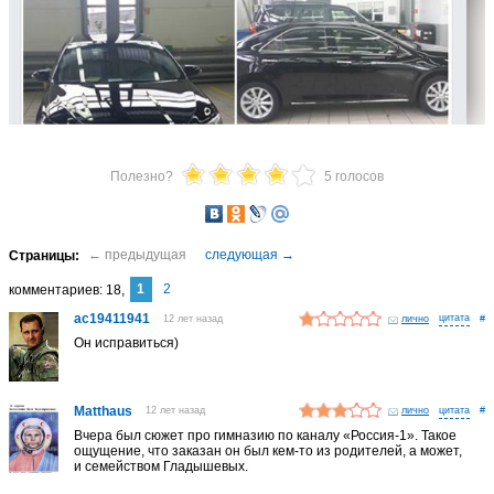
Полезно?
5 голосов
1
2
комментариев
18
ac19411941
12 лет назад
лично
#
Он исправиться)
Matthaus
12 лет назад
лично
#
Вчера был сюжет про гимназию по каналу «Россия-1». Такое
ощущение, что заказан он был кем-то из родителей, а может,
и семейством Гладышевых.