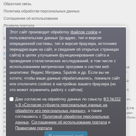
Обратная связь
Политика обработки персональных данных
Соглашение об использовании
Правила портала
Этот сайт производит обработку
файлов cookie
и
пользовательских данных (ip-адрес, тип и версия
операционной системы, тип и версия браузера, источнике
На информационном ресурсе применяются
рекомендательные
переадресации на сайт, и сведения об открытых страницах
технологии
.
сайта) в целях улучшения функционирования сайта и
© 2013-2026 «ОИНФО»,
сделано в Одинцово
проведения статистических исследований, в том числе с
использованием метрических программ и систем веб-
Для читателей: В России признаны экстремистскими и запрещены организации ФБК
аналитики: Яндекс.Метрика, Sputnik и др. Если вы не
(Фонд борьбы с коррупцией, признан иноагентом), Штабы Навального, «Национал-
большевистская партия», «Свидетели Иеговы», «Армия воли народа», «Русский
хотите, чтобы ваши данные обрабатывались, покиньте сайт
общенациональный союз», «Движение против нелегальной иммиграции», «Правый
или отключите cookies в настройках вашего браузера (но
сектор», УНА-УНСО, УПА, «Тризуб им. Степана Бандеры», «Мизантропик дивижн»,
это может ограничить работу с сайтом).
«Меджлис крымскотатарского народа», движение «Артподготовка», движение ЛГБТ,
общероссийская политическая партия «Воля», АУЕ, батальоны «Азов» и «Айдар».
Даю согласие на обработку данных по смыслу
ФЗ №152
Признаны террористическими и запрещены: «Движение Талибан», «Имарат Кавказ»,
«Исламское государство» (ИГ, ИГИЛ), Джебхад-ан-Нусра, «АУМ Синрике», «Братья-
ч.9 «Согласие субъекта персональных данных на
мусульмане», «Аль-Каида в странах исламского Магриба», «Сеть», «Колумбайн». В РФ
обработку его персональных данных»
, а также
признана нежелательной деятельность «Открытой России», издания «Проект Медиа».
соглашаюсь с
Политикой обработки персональных
СМИ-иноагентами признаны: телеканал «Дождь», «Медуза», «Важные истории», «Голос
данных
,
Соглашением об использовании портала
и
Америки», радио «Свобода», The Insider, «Медиазона», ОВД-инфо. Иноагентами
признаны общество/центр «Мемориал», «Аналитический Центр Юрия Левады»,
Правилами портала
.
Сахаровский центр. Instagram и Facebook (Metа) запрещены в РФ за экстремизм.
Я согласен(-сна)