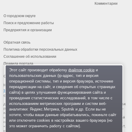
Комментарии
О городском округе
Поиск и предложение работы
Предприятия и организации
Обратная связь
Политика обработки персональных данных
Соглашение об использовании
Правила портала
Этот сайт производит обработку
файлов cookie
и
пользовательских данных (ip-адрес, тип и версия
операционной системы, тип и версия браузера, источнике
На информационном ресурсе применяются
рекомендательные
переадресации на сайт, и сведения об открытых страницах
технологии
.
сайта) в целях улучшения функционирования сайта и
© 2013-2026 «ОИНФО»,
сделано в Одинцово
проведения статистических исследований, в том числе с
использованием метрических программ и систем веб-
Для читателей: В России признаны экстремистскими и запрещены организации ФБК
аналитики: Яндекс.Метрика, Sputnik и др. Если вы не
(Фонд борьбы с коррупцией, признан иноагентом), Штабы Навального, «Национал-
большевистская партия», «Свидетели Иеговы», «Армия воли народа», «Русский
хотите, чтобы ваши данные обрабатывались, покиньте сайт
общенациональный союз», «Движение против нелегальной иммиграции», «Правый
или отключите cookies в настройках вашего браузера (но
сектор», УНА-УНСО, УПА, «Тризуб им. Степана Бандеры», «Мизантропик дивижн»,
это может ограничить работу с сайтом).
«Меджлис крымскотатарского народа», движение «Артподготовка», движение ЛГБТ,
общероссийская политическая партия «Воля», АУЕ, батальоны «Азов» и «Айдар».