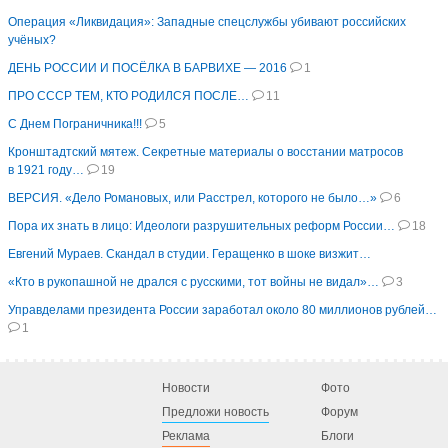
Операция «Ликвидация»: Западные спецслужбы убивают российских
учёных?
ДЕНЬ РОССИИ И ПОСЁЛКА В БАРВИХЕ — 2016
1
ПРО СССР ТЕМ, КТО РОДИЛСЯ ПОСЛЕ…
11
С Днем Пограничника!!!
5
Кронштадтский мятеж. Секретные материалы о восстании матросов
в 1921 году…
19
ВЕРСИЯ. «Дело Романовых, или Расстрел, которого не было…»
6
Пора их знать в лицо: Идеологи разрушительных реформ России…
18
Евгений Мураев. Скандал в студии. Геращенко в шоке визжит…
«Кто в рукопашной не дрался с русскими, тот войны не видал»…
3
Управделами президента России заработал около 80 миллионов рублей…
1
Новости
Фото
Предложи новость
Форум
Реклама
Блоги