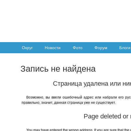
Округ
Новости
Фото
Форум
Блоги
Запись не найдена
Страница удалена или ни
Возможно, вы ввели ошибочный адрес или набрали его русс
правильно, значит, данная страница уже не существует.
Page deleted or 
You may have entered the wrong address. If you are sure that the a