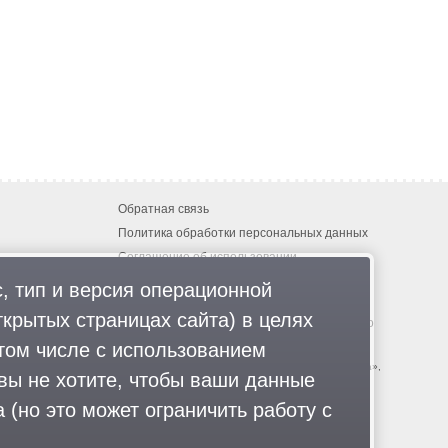
Обратная связь
Политика обработки персональных данных
Соглашение об использовании
Правила портала
, тип и версия операционной
ткрытых страницах сайта) в целях
гии
.
© 2013-2026 «ОИНФО»,
сделано в Одинцово
том числе с использованием
-большевистская партия», «Свидетели Иеговы», «Армия воли народа»,
дивижн», «Меджлис крымскотатарского народа», движение «Артподготовка»,
 вы не хотите, чтобы ваши данные
Имарат Кавказ», «Исламское государство» (ИГ, ИГИЛ), Джебхад-ан-Нусра,
оссии», издания «Проект Медиа». СМИ-иноагентами признаны: телеканал
 (но это может ограничить работу с
л», «Аналитический Центр Юрия Левады», Сахаровский центр. Instagram и