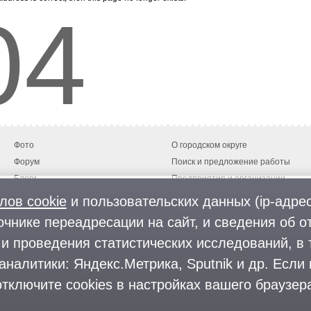
04
Фото
О городском округе
Форум
Поиск и предложение работы
Блоги
Предприятия и организации
Комментарии
лов cookie
и пользовательских данных (ip-адрес
очнике переадресации на сайт, и сведения об о
На информационном ресурсе применяются
рекомендательные техноло
и проведения статистических исследований, в 
ции ФБК (Фонд борьбы с коррупцией, признан иноагентом), Штабы Навального, «Национал
ации», «Правый сектор», УНА-УНСО, УПА, «Тризуб им. Степана Бандеры», «Мизантропик 
аналитики: Яндекс.Метрика, Sputnik и др. Если
оны «Азов» и «Айдар». Признаны террористическими и запрещены: «Движение Талибан», «
Магриба», «Сеть», «Колумбайн». В РФ признана нежелательной деятельность «Открытой Р
тключите cookies в настройках вашего браузера
, The Insider, «Медиазона», ОВД-инфо. Иноагентами признаны общество/центр «Мемориа