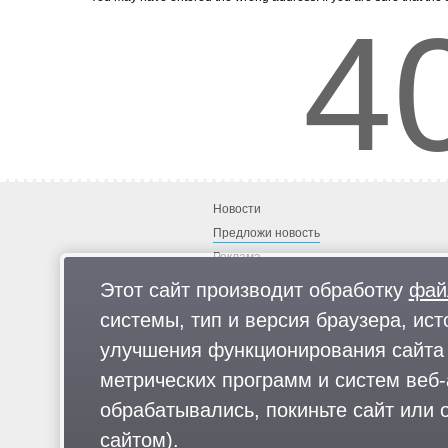
4
Новости
Предложи новость
Реклама
Этот сайт производит обработку
фай
системы, тип и версия браузера, ист
улучшения функционирования сайта 
Для читателей: В России признаны экстремистскими и запрещены организа
«Русский общенациональный союз», «Движение против нелегальной иммигр
метрических программ и систем веб-
движение ЛГБТ, общероссийская политическая партия «Воля», АУЕ, баталь
«АУМ Синрике», «Братья-мусульмане», «Аль-Каида в странах исламского 
обрабатывались, покиньте сайт или о
«Дождь», «Медуза», «Важные истории», «Голос Америки», радио «Свобода»
Facebook (Metа) запрещены в РФ за экстремизм.
сайтом).