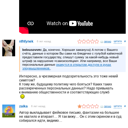
nfhfynek
6 лет назад
лично
#
belousovvm:
Да, конечно. Хорошая замануха) А потом с Вашего
счёта, данные о котором Вы сами на блюдечке с голубой каёмочкой
предоставили государству, спишут сумму за какой-нибудь новый
штраф за нарушение «самоизоляции». Или например, все Ваши
персональные данные
окажутся в открытом доступе в руках
злоумышленников.
.
Интересно, а чрезмерная подозрительность это тоже некий
симптом?
К тому же, будущему политику чего бояться? Каких таких
рассекреченных персональных данных? Надо привыкать
к вниманию общественности и соответствующих служб
zaika
6 лет назад
лично
#
Автор выкладывает фейковое письмо, фантазии на большее
не хватило и втирает… Я так вижу… Он с этим скрином и в суд
собирался идти, видимо…