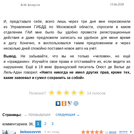
И, представьте себе, всего лишь через три дня мне перезвонили
из Управления ГИБДД по Московской области, спросили в каком
отделении ГАИ мне было бы удобно провести регистрационные
действия и даже предложили записать на удобное для меня время
и дату. Конечно, я воспользовался таким предложением и через
несколько дней спокойно поставил новое авто на учёт.
Вывод.
Не забывайте, что вы не только «человек», но ещё
и «гражданин». Изучайте свои права и отстаивайте их, если видите их
нарушение. Ещё в 19 веке французский писатель Огюст де Вилье де
Лиль-Адан говорил:
«Никто никогда не имел других прав, кроме тех,
какие завоевал и сумел сохранить за собой»
.
Полезно?
14 голосов
1
2
3
комментариев
36
belousovvm
6 лет назад
лично
#