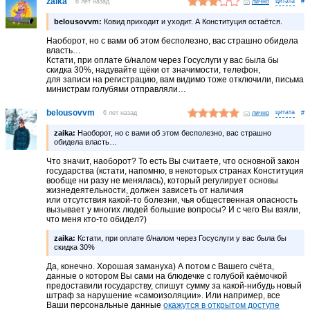
zaika
6 лет назад
лично
#
belousovvm:
Ковид приходит и уходит. А Конституция остаётся.
Наоборот, но с вами об этом бесполезно, вас страшно обидела
власть…
Кстати, при оплате б/налом через Госуслуги у вас была бы
скидка 30%, надувайте щёки от значимости, телефон,
для записи на регистрацию, вам видимо тоже отключили, письма
министрам голубями отправляли…
belousovvm
6 лет назад
лично
#
zaika:
Наоборот, но с вами об этом бесполезно, вас страшно
обидела власть…
Что значит, наоборот? То есть Вы считаете, что основной закон
государства (кстати, напомню, в некоторых странах Конституция
вообще ни разу не менялась), который регулирует основы
жизнедеятельности, должен зависеть от наличия
или отсутствия какой-то болезни, чья общественная опасность
вызывает у многих людей большие вопросы? И с чего Вы взяли,
что меня кто-то обидел?)
zaika:
Кстати, при оплате б/налом через Госуслуги у вас была бы
скидка 30%
Да, конечно. Хорошая замануха) А потом с Вашего счёта,
данные о котором Вы сами на блюдечке с голубой каёмочкой
предоставили государству, спишут сумму за какой-нибудь новый
штраф за нарушение «самоизоляции». Или например, все
Ваши персональные данные
окажутся в открытом доступе