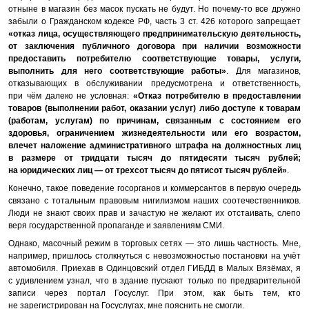
отныне в магазин без масок пускать не будут. Но почему-то все дружно
забыли о Гражданском кодексе РФ, часть 3 ст. 426 которого запрещает
«отказ лица, осуществляющего предпринимательскую деятельность,
от заключения публичного договора при наличии возможности
предоставить потребителю соответствующие товары, услуги,
выполнить для него соответствующие работы»
. Для магазинов,
отказывающих в обслуживании предусмотрена и ответственность,
при чём далеко не условная:
«Отказ потребителю в предоставлении
товаров (выполнении работ, оказании услуг) либо доступе к товарам
(работам, услугам) по причинам, связанным с состоянием его
здоровья, ограничением жизнедеятельности или его возрастом,
влечет наложение административного штрафа на должностных лиц
в размере от тридцати тысяч до пятидесяти тысяч рублей;
на юридических лиц — от трехсот тысяч до пятисот тысяч рублей»
.
Конечно, такое поведение госорганов и коммерсантов в первую очередь
связано с тотальным правовым нигилизмом наших соотечественников.
Люди не знают своих прав и зачастую не желают их отстаивать, слепо
веря государственной пропаганде и заявлениям СМИ.
Однако, масочный режим в торговых сетях — это лишь частность. Мне,
например, пришлось столкнуться с невозможностью постановки на учёт
автомобиля. Приехав в Одинцовский отдел ГИБДД в Малых Вязёмах, я
с удивлением узнал, что в здание пускают только по предварительной
записи через портал Госуслуг. При этом, как быть тем, кто
не зарегистрирован на Госуслугах, мне пояснить не смогли.