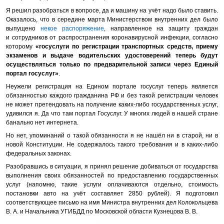
Я решил разобраться в вопросе, да и машину на учёт надо было ставить.
Оказалось, что в середине марта Министерством внутренних дел было
выпущено
некое распоряжение
, направленное на защиту граждан
и сотрудников от распространения коронавирусной инфекции, согласно
которому
«госуслуги по регистрации транспортных средств, приему
экзаменов и выдаче водительских удостоверений теперь будут
осуществляться только по предварительной записи через Единый
портал госуслуг»
.
Неужели регистрация на Едином портале госуслуг теперь является
обязанностью каждого гражданина РФ и без такой регистрации человек
не может претендовать на получение каких-либо государственных услуг,
удивился я. Да что там портал Госуслуг. У многих людей в нашей стране
банально нет интернета.
Но нет, упоминаний о такой обязанности я не нашёл ни в старой, ни в
новой Конституции. Не содержалось такого требования и в каких-либо
федеральных законах.
Разобравшись в ситуации, я принял решение добиваться от государства
выполнения своих обязанностей по предоставлению государственных
услуг (напомню, такие услуги оплачиваются отдельно, стоимость
постановки авто на учёт составляет 2850 рублей). Я подготовил
соответствующее письмо на имя Министра внутренних дел Колокольцева
В. А. и Начальника УГИБДД по Московской области Кузнецова В. В.