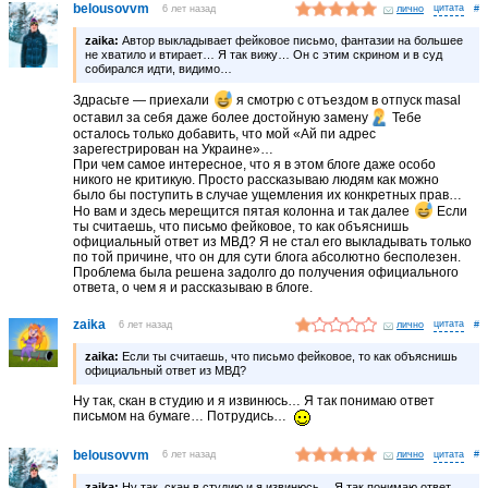
belousovvm
6 лет назад
лично
#
zaika:
Автор выкладывает фейковое письмо, фантазии на большее
не хватило и втирает… Я так вижу… Он с этим скрином и в суд
собирался идти, видимо…
Здрасьте — приехали
я смотрю с отъездом в отпуск masal
оставил за себя даже более достойную замену
Тебе
осталось только добавить, что мой «Ай пи адрес
зарегестрирован на Украине»…
При чем самое интересное, что я в этом блоге даже особо
никого не критикую. Просто рассказываю людям как можно
было бы поступить в случае ущемления их конкретных прав…
Но вам и здесь мерещится пятая колонна и так далее
Если
ты считаешь, что письмо фейковое, то как объяснишь
официальный ответ из МВД? Я не стал его выкладывать только
по той причине, что он для сути блога абсолютно бесполезен.
Проблема была решена задолго до получения официального
ответа, о чем я и рассказываю в блоге.
zaika
6 лет назад
лично
#
zaika:
Если ты считаешь, что письмо фейковое, то как объяснишь
официальный ответ из МВД?
Ну так, скан в студию и я извинюсь… Я так понимаю ответ
письмом на бумаге… Потрудись…
belousovvm
6 лет назад
лично
#
zaika:
Ну так, скан в студию и я извинюсь… Я так понимаю ответ