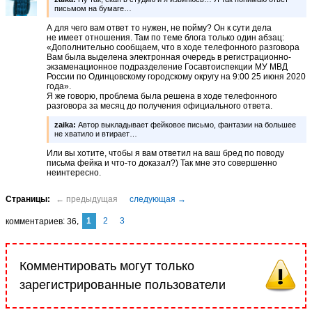
письмом на бумаге…
А для чего вам ответ то нужен, не пойму? Он к сути дела
не имеет отношения. Там по теме блога только один абзац:
«Дополнительно сообщаем, что в ходе телефонного разговора
Вам была выделена электронная очередь в регистрационно-
экзаменационное подразделение Госавтоиспекции МУ МВД
России по Одинцовскому городскому округу на 9:00 25 июня 2020
года».
Я же говорю, проблема была решена в ходе телефонного
разговора за месяц до получения официального ответа.
zaika:
Автор выкладывает фейковое письмо, фантазии на большее
не хватило и втирает…
Или вы хотите, чтобы я вам ответил на ваш бред по поводу
письма фейка и что-то доказал?) Так мне это совершенно
неинтересно.
1
2
3
комментариев
36
Комментировать могут только
зарегистрированные пользователи