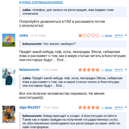
в руках злоумышленников.
.
zaika:
телефон, для записи на регистрацию, вам видимо тоже
отключили
Попробуйте дозвониться в ГАИ и расскажите потом
о результатах)
zaika
6 лет назад
лично
#
belousovvm:
Что значит, наоборот?
Придёт какой нибудь тиф, оспа, лихорадка Эбола, сибирская
язва и расскажет о том, как и какую статью читать в Конституции,
они постарше будут… End…
belousovvm
6 лет назад
лично
#
zaika:
Придёт какой нибудь тиф, оспа, лихорадка Эбола, сибирская
язва и расскажет о том, как и какую статью читать в Конституции,
они постарше будут… End…
Все эти болезни человечество пережило. Не меняя
конституции)))
olga-fifa2007
6 лет назад
лично
#
belousovvm:
Ковид приходит и уходит. А Конституция остаётся.
Также как и право граждан на получение государственных услуг,
не обусловленное необходимостью регистрации на каких-либо он-
лайн платформах.