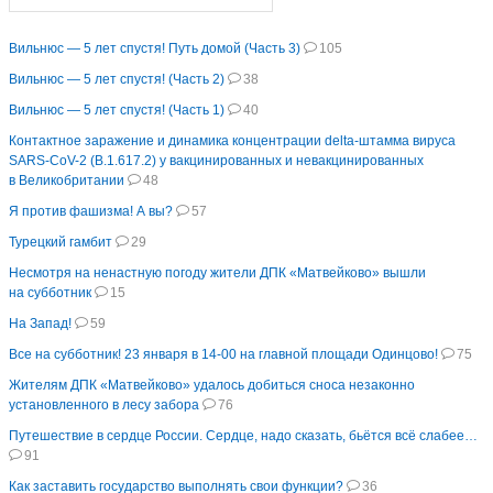
Вильнюс — 5 лет спустя! Путь домой (Часть 3)
105
Вильнюс — 5 лет спустя! (Часть 2)
38
Вильнюс — 5 лет спустя! (Часть 1)
40
Контактное заражение и динамика концентрации delta-штамма вируса
SARS-CoV-2 (B.1.617.2) у вакцинированных и невакцинированных
в Великобритании
48
Я против фашизма! А вы?
57
Турецкий гамбит
29
Несмотря на ненастную погоду жители ДПК «Матвейково» вышли
на субботник
15
На Запад!
59
Все на субботник! 23 января в 14-00 на главной площади Одинцово!
75
Жителям ДПК «Матвейково» удалось добиться сноса незаконно
установленного в лесу забора
76
Путешествие в сердце России. Сердце, надо сказать, бьётся всё слабее…
91
Как заставить государство выполнять свои функции?
36