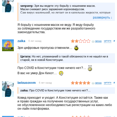
sergserg:
Зря вы ведете эту борьбу с ношением масок.
Маски снижают риск заражения короновирусом.
Сам вирус маленький, но летает он в капельках жидкости, которые
маски задерживают.
В нашей стране есть куда более вопиющие нарушения со стороны
властей.
Я борьбу с ношением масок не веду. Я веду борьбу
Например. Живые очереди по 4-5 часов в госорганы. Паспортный
за соблюдение государством им же разработанного
стол. ФМС. ГИБДД.
законодательства.
Пару лет назад эти очереди сам видел. И сейчас наверняка есть.
zaika
6 лет назад
лично
#
Зря цифровые пропуска отменили…
Цитата:
Но нет, упоминаний о такой обязанности я не нашёл ни в
старой, ни в новой Конституции.
Про COVID в Конституции тоже ничего нет?…
В вас не умер Дон Кихот…
belousovvm
6 лет назад
лично
#
zaika:
Про COVID в Конституции тоже ничего нет?…
Ковид приходит и уходит. А Конституция остаётся. Также как
и право граждан на получение государственных услуг,
не обусловленное необходимостью регистрации на каких-либо
он-лайн платформах.