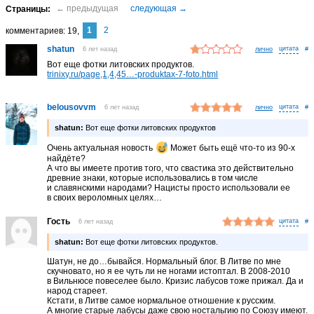
1
2
комментариев
19
shatun
6 лет назад
лично
#
Вот еще фотки литовских продуктов.
trinixy.ru/page,1,4,45…-produktax-7-foto.html
belousovvm
6 лет назад
лично
#
shatun:
Вот еще фотки литовских продуктов
Очень актуальная новость
Может быть ещё что-то из 90-х
найдёте?
А что вы имеете против того, что свастика это действительно
древние знаки, которые использовались в том числе
и славянскими народами? Нацисты просто использовали ее
в своих вероломных целях…
Гость
6 лет назад
#
shatun:
Вот еще фотки литовских продуктов.
Шатун, не до…бывайся. Нормальный блог. В Литве по мне
скучновато, но я ее чуть ли не ногами истоптал. В 2008-2010
в Вильнюсе повеселее было. Кризис лабусов тоже прижал. Да и
народ стареет.
Кстати, в Литве самое нормальное отношение к русским.
А многие старые лабусы даже свою ностальгию по Союзу имеют.