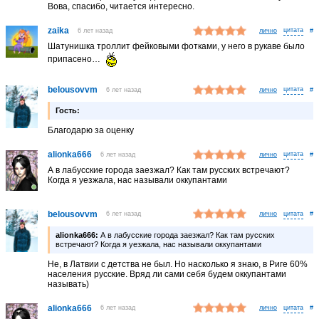
Вова, спасибо, читается интересно.
zaika
6 лет назад
лично
#
Шатунишка троллит фейковыми фотками, у него в рукаве было
припасено…
belousovvm
6 лет назад
лично
#
Гость:
Благодарю за оценку
alionka666
6 лет назад
лично
#
А в лабусские города заезжал? Как там русских встречают?
Когда я уезжала, нас называли оккупантами
belousovvm
6 лет назад
лично
#
alionka666:
А в лабусские города заезжал? Как там русских
встречают? Когда я уезжала, нас называли оккупантами
Не, в Латвии с детства не был. Но насколько я знаю, в Риге 60%
населения русские. Вряд ли сами себя будем оккупантами
называть)
alionka666
6 лет назад
лично
#