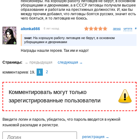
пенсионеры. На хорошую работу литовцев не берут, в основном
уборщицами и дворниками, а в СССР литовцы получали высшее
образование и работали на престижных должностях. И, как бы
между прочим добавил, что литовцы боятся русских, значит есть
чего бояться, я то литовцев не боюсь.
alionka666
6 лет назад
лично
#
svar:
На хорошую работу литовцев не берут, в основном
уборщицами и дворниками
Награды нашли героев. Так им и надо!
1
2
комментариев
19
Комментировать могут только
зарегистрированные пользователи
Введите логин и пароль, убедитесь, что пароль вводится в нужной
языковой раскладке и регистре.
регистрация →