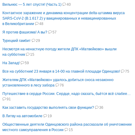
Вильнюс — 5 лет спустя! (Часть 1)
40
Контактное заражение и динамика концентрации delta-штамма вируса
SARS-CoV-2 (B.1.617.2) у вакцинированных и невакцинированных
в Великобритании
48
Я против фашизма! А вы?
57
Турецкий гамбит
29
Несмотря на ненастную погоду жители ДПК «Матвейково» вышли
на субботник
15
На Запад!
59
Все на субботник! 23 января в 14-00 на главной площади Одинцово!
75
Жителям ДПК «Матвейково» удалось добиться сноса незаконно
установленного в лесу забора
76
Путешествие в сердце России. Сердце, надо сказать, бьётся всё слабее…
91
Как заставить государство выполнять свои функции?
36
В Литву на автомобиле
19
Общественные деятели Одинцовского района рассказали об уничтожении
местного самоуправления в России
15