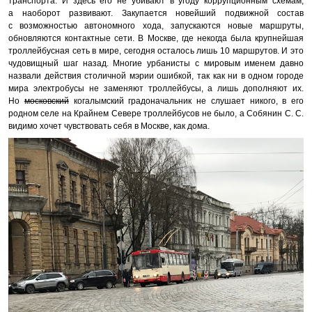
транспорта. И здесь его не убивают в угоду коррупционным схемам,
а наоборот развивают. Закупается новейший подвижной состав
с возможностью автономного хода, запускаются новые маршруты,
обновляются контактные сети. В Москве, где некогда была крупнейшая
троллейбусная сеть в мире, сегодня осталось лишь 10 маршрутов. И это
чудовищный шаг назад. Многие урбанисты с мировым именем давно
назвали действия столичной мэрии ошибкой, так как ни в одном городе
мира электробусы не заменяют троллейбусы, а лишь дополняют их.
Но
московский
когалымский градоначальник не слушает никого, в его
родном селе на Крайнем Севере троллейбусов не было, а Собянин С. С.
видимо хочет чувствовать себя в Москве, как дома.