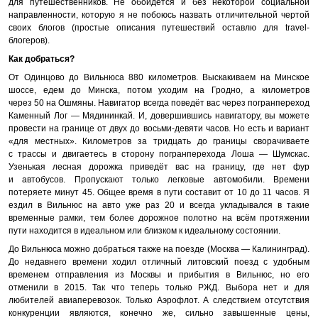
для путешественников. Не обойдётся и без некоторой социальной
направленности, которую я не побоюсь назвать отличительной чертой
своих блогов (простые описания путешествий оставлю для travel-
блогеров).
Как добраться?
От Одинцово до Вильнюса 880 километров. Выскакиваем на Минское
шоссе, едем до Минска, потом уходим на Гродно, а километров
через 50 на Ошмяны. Навигатор всегда поведёт вас через погранпереход
Каменный Лог — Мядининкай. И, довершившись навигатору, вы можете
провести на границе от двух до восьми-девяти часов. Но есть и вариант
«для местных». Километров за тридцать до границы сворачиваете
с трассы и двигаетесь в сторону погранперехода Лоша — Шумскас.
Узенькая лесная дорожка приведёт вас на границу, где нет фур
и автобусов. Пропускают только легковые автомобили. Времени
потеряете минут 45. Общее время в пути составит от 10 до 11 часов. Я
ездил в Вильнюс на авто уже раз 20 и всегда укладывался в такие
временные рамки, тем более дорожное полотно на всём протяжении
пути находится в идеальном или близком к идеальному состоянии.
До Вильнюса можно добраться также на поезде (Москва — Калининград).
До недавнего времени ходил отличный литовский поезд с удобным
временем отправления из Москвы и прибытия в Вильнюс, но его
отменили в 2015. Так что теперь только РЖД. Выбора нет и для
любителей авиаперевозок. Только Аэрофлот. А следствием отсутствия
конкуренции являются, конечно же, сильно завышенные цены,