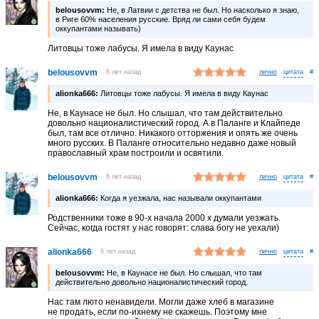
belousovvm:
Не, в Латвии с детства не был. Но насколько я знаю,
в Риге 60% населения русские. Вряд ли сами себя будем
оккупантами называть)
Литовцы тоже лабусы. Я имела в виду Каунас
belousovvm
6 лет назад
лично
#
alionka666:
Литовцы тоже лабусы. Я имела в виду Каунас
Не, в Каунасе не был. Но слышал, что там действительно
довольно националистический город. А в Паланге и Клайпеде
был, там все отлично. Никакого отторжения и опять же очень
много русских. В Паланге относительно недавно даже новый
православный храм построили и освятили.
belousovvm
6 лет назад
лично
#
alionka666:
Когда я уезжала, нас называли оккупантами
Родственники тоже в 90-х начала 2000 х думали уезжать.
Сейчас, когда гостят у нас говорят: слава богу не уехали)
alionka666
6 лет назад
лично
#
belousovvm:
Не, в Каунасе не был. Но слышал, что там
действительно довольно националистический город.
Нас там люто ненавидели. Могли даже хлеб в магазине
не продать, если по-ихнему не скажешь. Поэтому мне