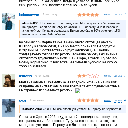
интересно — а как сейчас. Когда я уезжала, в Вильнюсе было
80% русских, 15% поляков и только 5% лабусов
belousovvm
6 лет назад
лично
#
alionka666:
Нас там люто ненавидели. Могли даже хлеб в магазине
не продать, если по-ихнему не скажешь. Поэтому мне интересно —
а как сейчас. Когда я уезжала, в Вильнюсе было 80% русских, 15%
поляков и только 5% лабусов
ну сейчас примерно также. Очень много литовцев уехали
в Европу на заработки, а на их место приехали Белоруссы
и Украинцы. Соответственно русскоговорящие. Поляки
традиционно говорят по русски. Конечно работу без знания
литовского трудновато найти. На базаре, в такси. Ну это по-
моему нормально. У нас тоже без знания русского не особо
хорошо живётся.
lenivets
6 лет назад
лично
#
Мои знакомые в Прибалтике и западной Украине начинают
общение на английском. Чаще всего в таких случаях местные
быстренько вспоминают русский.
svar
6 лет назад
лично
#
belousovvm:
Очень много литовцев уехали в Европу на заработки
Я ехала в Орел в 2018 году, со мной в поезде ехал попутчик,
возвращался из Вильнюса в Тулу, та вот он жаловался, что
молодежь уезжает в Европу, а в Литве остаются в основном