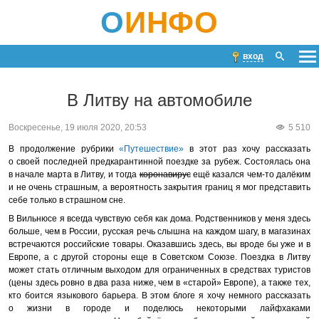
О
ИНФО
вход
В Литву на автомобиле
Воскресенье, 19 июля 2020, 20:53
5 510
В продолжение рубрики
«Путешествие»
в этот раз хочу рассказать
о своей последней предкарантинной поездке за рубеж. Состоялась она
в начале марта в Литву, и тогда
коронавирус
ещё казался чем-то далёким
и не очень страшным, а вероятность закрытия границ я мог представить
себе только в страшном сне.
В Вильнюсе я всегда чувствую себя как дома. Родственников у меня здесь
больше, чем в России, русская речь слышна на каждом шагу, в магазинах
встречаются российские товары. Оказавшись здесь, вы вроде бы уже и в
Европе, а с другой стороны еще в Советском Союзе. Поездка в Литву
может стать отличным выходом для ограниченных в средствах туристов
(цены здесь ровно в два раза ниже, чем в «старой» Европе), а также тех,
кто боится языкового барьера. В этом блоге я хочу немного рассказать
о жизни в городе и поделюсь некоторыми лайфхаками