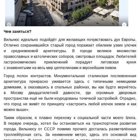
Чем заняться?
Вильнюс идеально подойдёт для желающих почувствовать дух Европы.
Отлично сохранившийся старый город поражает обилием узких улочек
и средневековой архитектуры. В городе великое множество
православных и католических соборов, смотровых площадок. Любителей
гастрономических приключений порадует литовская кухня
с знаменитыми на весь мир цеппелинами и вкуснейшим пивом.
Город полон контрастов. Монументальная сталинская послевоенная
архитектура прекрасно уживается здесь с типичными немецкими
домиками, а оказавшись в спальных районах, вы как будто вернётесь
в Москву двадцатилетней давности, где огромные дворовые
пространства ещё не были изуродованы точечной застройкой. Отрадно,
что город не живёт по принципу «застроить любой клочок земли и как
можно выше».
Таким образом, я плавно перехожу к социальной части моего блога.
В первую очередь, хотел бы остановиться на транспортном развитии
города. Вильнюсу от СССР помимо прочего досталась разветвлённая
троллейбусная сеть. За неимением метро, здесь это основной вид