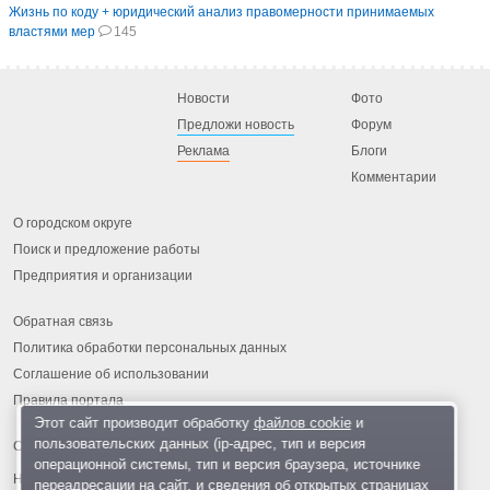
Жизнь по коду + юридический анализ правомерности принимаемых
властями мер
145
Новости
Фото
Предложи новость
Форум
Реклама
Блоги
Комментарии
О городском округе
Поиск и предложение работы
Предприятия и организации
Обратная связь
Политика обработки персональных данных
Соглашение об использовании
Правила портала
Этот сайт производит обработку
файлов cookie
и
пользовательских данных (ip-адрес, тип и версия
операционной системы, тип и версия браузера, источнике
На информационном ресурсе применяются
рекомендательные
переадресации на сайт, и сведения об открытых страницах