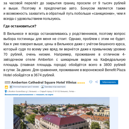
за часовой перелёт до закрытия границ просили от 9 тысяч рублей
и выше. Поэтому я предпочитаю авто. Бонусом является также
и возможность захватить в обратный путь побольше «санкционки», чем я
всегда с удовольствием пользуюсь.
Где остановиться?
В Вильнюсе я всегда останавливаюсь у родственников, поэтому вопрос
выбора гостиницы для меня не стоит. Однако, проблем с этим не будет.
Как я уже говорил выше, цены в Вильнюсе даже с учётом бешеного курса,
который судя по всему уже вряд ли вернётся даже к привычному уровню
70 рублей, очень низкие. Например, проживание в отличном 4-
звёздочном отеле Amberton с шикарным видом на Кафедральную
площадь (главная площадь города) обойдётся всего в 3800 рублей
в сутки. За двоих. Для сравнения, проживание в воронежской Benefit Plaza
Hotel обойдётся в 3674 рублей.