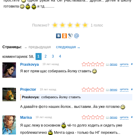
простите
одной рукой на ОИ участвовала... другой... детей в школу
готовила
и тд...........
Полезно?
1 голос
1
2
3
4
комментариев
58
Praskovya
19 лет назад
лично
#
Я вот прям щас собираюсь йолку ставить
Projector
19 лет назад
лично
#
Praskovya:
собираюсь йолку ставить
А давайте фото наших йолок... выставим...йа уже готовлю
Marisa
19 лет назад
лично
#
Я щас лежу в основном
чё-то долго ходить и сидеть уже
проблематично
Мечта одна - только бы НГ пережить...