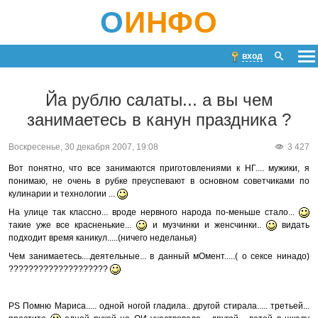
О
ИНФО
вход
Йа рублю салаты... а вы чем
занимаетесь в канун праздника ?
Воскресенье, 30 декабря 2007, 19:08
3 427
Вот понятно, что все занимаются приготовлениями к НГ.... мужики, я
понимаю, не очень в рубке преуспевают в основном советчиками по
кулинарии и технологии ...
На улице так классно... вроде нервного народа по-меньше стало...
такие уже все красненькие...
и музчинки и женсчинки..
видать
подходит время каникул.....(ничего неделанья)
Чем занимаетесь....деятельные... в данный мОмент.....( о сексе нинадо)
????????????????????
PS Помню Мариса..... одной ногой гладила.. другой стирала..... третьей...