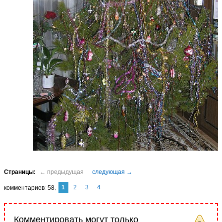
1
2
3
4
комментариев
58
Комментировать могут только