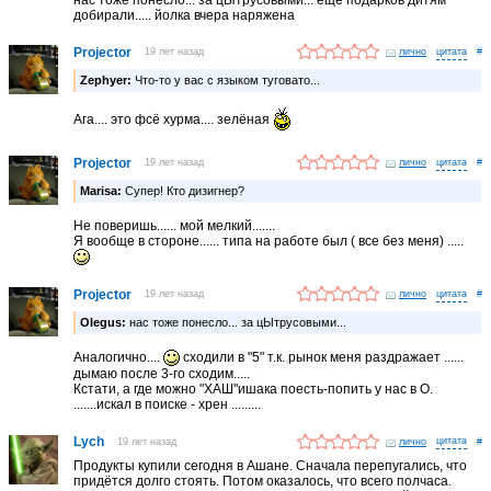
добирали..... йолка вчера наряжена
Projector
19 лет назад
лично
#
Zephyer:
Что-то у вас с языком туговато...
Ага.... это фсё хурма.... зелёная
Projector
19 лет назад
лично
#
Marisa:
Супер! Кто дизигнер?
Не поверишь...... мой мелкий.......
Я вообще в стороне...... типа на работе был ( все без меня) .....
Projector
19 лет назад
лично
#
Olegus:
нас тоже понесло... за цЫтрусовыми...
Аналогично....
сходили в "5" т.к. рынок меня раздражает ......
дымаю после 3-го сходим.....
Кстати, а где можно "ХАШ"ишака поесть-попить у нас в О.
.......искал в поиске - хрен .........
Lych
19 лет назад
лично
#
Продукты купили сегодня в Ашане. Сначала перепугались, что
придётся долго стоять. Потом оказалось, что всего полчаса.