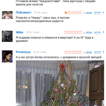
Готовили всякие "предзаготовки" - типа картошку с яйцами
варили для салатов
Пейсимист
19 лет назад
лично
#
Projector, в "Наиру", там и хаш, и прочие
наутропослепраздничные радости.
Nilbix
19 лет назад
лично
#
Я подарки покупал и убирался в квартире! А на НГ буду в
деревне!
Praskovya
19 лет назад
лично
#
А у нас ретро-йолка получилась: с дождиком и красной звяздой