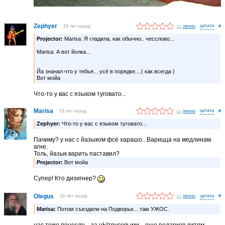
Zephyer
19 лет назад
лично
#
Projector:
Marisa: Я гладила, как обычно.. чесслово...
Marisa: А вот йолка...
Йа знанал что у тебья... усё в порядке....( как всегда )
Вот мойа
Что-то у вас с языком туговато...
Marisa
19 лет назад
лично
#
Zephyer:
Что-то у вас с языком туговато...
Пачиму? у нас с йазыком фсё харашо...Варицца на медлинам
агне.
Толь, йазык варить паставил?
Projector:
Вот мойа
Супер! Кто дизигнер?
Olegus
19 лет назад
лично
#
Marisa:
Потом съездили на Подворье... там УЖОС.
нас тоже понесло... за цЫтрусовыми... еще подарков дитям