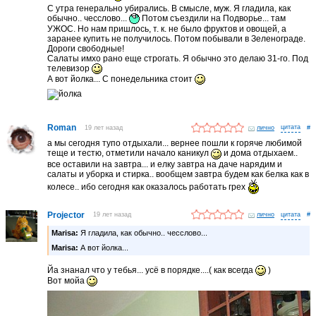
С утра генерально убирались. В смысле, муж. Я гладила, как
обычно.. чесслово...
Потом съездили на Подворье... там
УЖОС. Но нам пришлось, т. к. не было фруктов и овощей, а
заранее купить не получилось. Потом побывали в Зеленограде.
Дороги свободные!
Салаты имхо рано еще строгать. Я обычно это делаю 31-го. Под
телевизор
А вот йолка... С понедельника стоит
Roman
19 лет назад
лично
#
а мы сегодня тупо отдыхали... вернее пошли к горяче любимой
теще и тестю, отметили начало каникул
и дома отдыхаем..
все оставили на завтра... и елку завтра на даче нарядим и
салаты и уборка и стирка.. вообщем завтра будем как белка как в
колесе.. ибо сегодня как оказалось работать грех
Projector
19 лет назад
лично
#
Marisa:
Я гладила, как обычно.. чесслово...
Marisa:
А вот йолка...
Йа знанал что у тебья... усё в порядке....( как всегда
)
Вот мойа