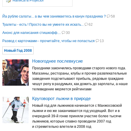
Написать Projector
Йа рублю салаты... а вы чем занимаетесь в канун праздника ?
58
Туалеты - есть ! Просто вы не умеете их искать...
62
Анонс для написания стишкофф....
30
Развод с карточками-- прочитайте, чтобы не попасться
13
Новый Год 2008
Новогоднее послевкусие
Праздники закончились проводами старого нового года.
Магазины, рестораны, клубы и прочие развлекательные
заведения подсчитывают прибыль, рядовые граждане
чешут репу в раздумьях, как дожить до зарплаты, а наше
телевидение меряется рейтингами
Круговорот лыжни в природе
Новый год для лыжников начинается с Манжосовской
лыжни и ею же заканчивается год уходящий. Вот и в
очередной 39-й гонке приняли участие более тысячи
лыжников, которые славно проводили 2007 год
и стремительно влетели в 2008 год