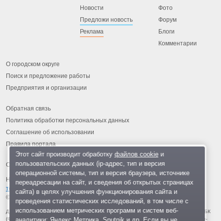
Новости
Фото
Предложи новость
Форум
Реклама
Блоги
Комментарии
О городском округе
Поиск и предложение работы
Предприятия и организации
Обратная связь
Политика обработки персональных данных
Соглашение об использовании
Правила портала
Этот сайт производит обработку
файлов cookie
и
пользовательских данных (ip-адрес, тип и версия
операционной системы, тип и версия браузера, источнике
На информационном ресурсе применяются
рекомендательные
переадресации на сайт, и сведения об открытых страницах
технологии
.
сайта) в целях улучшения функционирования сайта и
© 2013-2026 «ОИНФО»,
сделано в Одинцово
проведения статистических исследований, в том числе с
использованием метрических программ и систем веб-
Для читателей: В России признаны экстремистскими и запрещены организации ФБК
аналитики: Яндекс.Метрика, Sputnik и др. Если вы не
(Фонд борьбы с коррупцией, признан иноагентом), Штабы Навального, «Национал-