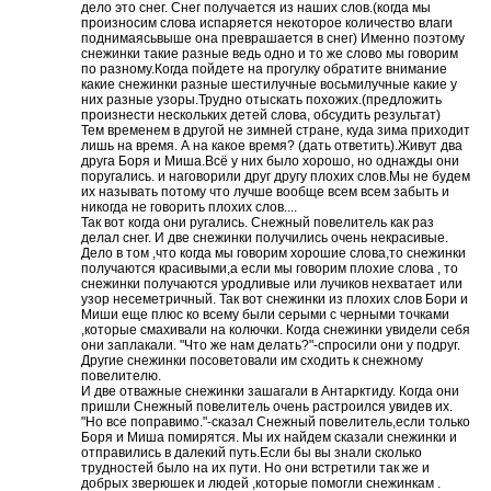
дело это снег. Снег получается из наших слов.(когда мы
произносим слова испаряется некоторое количество влаги
поднимаясьвыше она преврашается в снег) Именно поэтому
снежинки такие разные ведь одно и то же слово мы говорим
по разному.Когда пойдете на прогулку обратите внимание
какие снежинки разные шестилучные восьмилучные какие у
них разные узоры.Трудно отыскать похожих.(предложить
произнести нескольких детей слова, обсудить результат)
Тем временем в другой не зимней стране, куда зима приходит
лишь на время. А на какое время? (дать ответить).Живут два
друга Боря и Миша.Всё у них было хорошо, но однажды они
поругались. и наговорили друг другу плохих слов.Мы не будем
их называть потому что лучше вообще всем всем забыть и
никогда не говорить плохих слов....
Так вот когда они ругались. Снежный повелитель как раз
делал снег. И две снежинки получились очень некрасивые.
Дело в том ,что когда мы говорим хорошие слова,то снежинки
получаются красивыми,а если мы говорим плохие слова , то
снежинки получаются уродливые или лучиков нехватает или
узор несеметричный. Так вот снежинки из плохих слов Бори и
Миши еще плюс ко всему были серыми с черными точками
,которые смахивали на колючки. Когда снежинки увидели себя
они заплакали. "Что же нам делать?"-спросили они у подруг.
Другие снежинки посоветовали им сходить к снежному
повелителю.
И две отважные снежинки зашагали в Антарктиду. Когда они
пришли Снежный повелитель очень растроился увидев их.
"Но все поправимо."-сказал Снежный повелитель,если только
Боря и Миша помирятся. Мы их найдем сказали снежинки и
отправились в далекий путь.Если бы вы знали сколько
трудностей было на их пути. Но они встретили так же и
добрых зверюшек и людей ,которые помогли снежинкам .