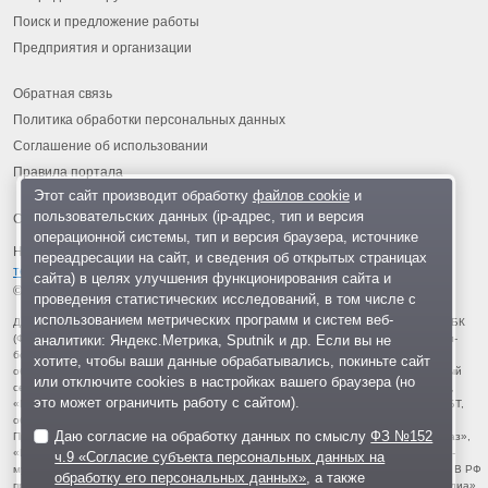
Поиск и предложение работы
Предприятия и организации
Обратная связь
Политика обработки персональных данных
Соглашение об использовании
Правила портала
Этот сайт производит обработку
файлов cookie
и
пользовательских данных (ip-адрес, тип и версия
операционной системы, тип и версия браузера, источнике
На информационном ресурсе применяются
рекомендательные
переадресации на сайт, и сведения об открытых страницах
технологии
.
сайта) в целях улучшения функционирования сайта и
© 2013-2026 «ОИНФО»,
сделано в Одинцово
проведения статистических исследований, в том числе с
использованием метрических программ и систем веб-
Для читателей: В России признаны экстремистскими и запрещены организации ФБК
аналитики: Яндекс.Метрика, Sputnik и др. Если вы не
(Фонд борьбы с коррупцией, признан иноагентом), Штабы Навального, «Национал-
большевистская партия», «Свидетели Иеговы», «Армия воли народа», «Русский
хотите, чтобы ваши данные обрабатывались, покиньте сайт
общенациональный союз», «Движение против нелегальной иммиграции», «Правый
или отключите cookies в настройках вашего браузера (но
сектор», УНА-УНСО, УПА, «Тризуб им. Степана Бандеры», «Мизантропик дивижн»,
это может ограничить работу с сайтом).
«Меджлис крымскотатарского народа», движение «Артподготовка», движение ЛГБТ,
общероссийская политическая партия «Воля», АУЕ, батальоны «Азов» и «Айдар».
Даю согласие на обработку данных по смыслу
ФЗ №152
Признаны террористическими и запрещены: «Движение Талибан», «Имарат Кавказ»,
«Исламское государство» (ИГ, ИГИЛ), Джебхад-ан-Нусра, «АУМ Синрике», «Братья-
ч.9 «Согласие субъекта персональных данных на
мусульмане», «Аль-Каида в странах исламского Магриба», «Сеть», «Колумбайн». В РФ
обработку его персональных данных»
, а также
признана нежелательной деятельность «Открытой России», издания «Проект Медиа».