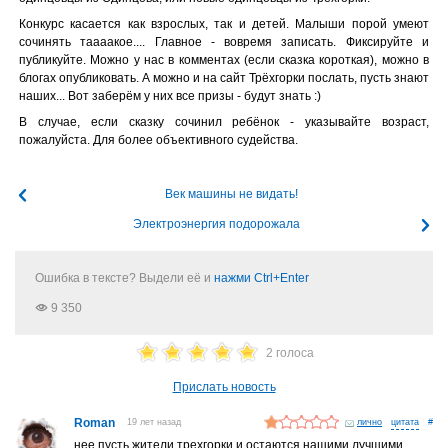
Конкурс касается как взрослых, так и детей. Малыши порой умеют
сочинять таааакое.... Главное - вовремя записать. Фиксируйте и
публикуйте. Можно у нас в комментах (если сказка короткая), можно в
блогах опубликовать. А можно и на сайт Трёхгорки послать, пусть знают
наших... Вот заберём у них все призы - будут знать :)
В случае, если сказку сочинил ребёнок - указывайте возраст,
пожалуйста. Для более объективного судейства.
Век машины не видать!
Электроэнергия подорожала
Ошибка в тексте? Выдели её и
нажми Ctrl+Enter
9 350
2 голоса
Прислать новость
Roman
19 лет назад
лично
#
нее пусть жители трехгорки и остаются нашими лучшими