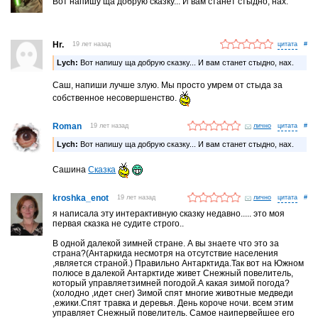
Вот напишу ща добрую сказку... И вам станет стыдно, нах.
Hr.
19 лет назад
#
Lych:
Вот напишу ща добрую сказку... И вам станет стыдно, нах.
Саш, напиши лучше злую. Мы просто умрем от стыда за
собственное несовершенство.
Roman
19 лет назад
лично
#
Lych:
Вот напишу ща добрую сказку... И вам станет стыдно, нах.
Сашина
Сказка
kroshka_enot
19 лет назад
лично
#
я написала эту интерактивную сказку недавно..... это моя
первая сказка не судите строго..
В одной далекой зимней стране. А вы знаете что это за
страна?(Антаркида несмотря на отсутствие населения
,является страной.) Правильно Антарктида.Так вот на Южном
полюсе в далекой Антарктиде живет Снежный повелитель,
который управляетзимней погодой.А какая зимой погода?
(холодно ,идет снег) Зимой спят многие животные медведи
,ежики.Спят травка и деревья. День короче ночи. всем этим
управляет Снежный повелитель. Самое наипервейшее его