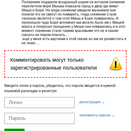
Полярники подарили воздушный шарик на котором снежинки
перелетели море.Мышка показала город и двор где живут
Миша и Боря. Но когда снежинки увидели мальчиков они
поняли что не смогут их помирить, тогда снежинки стали
тихонько молится о том чтоб Миша и Боря помирились. И
произошло чудо Боря вспомнил как весело было им с Мишей
играть и попросил прощения у Миши они помирились и в этот
момент снежинки стали такими красивыми что не в сказке
сказать ни пером описать.....
.ещё у меня есть картинки к этой сказке но как их разместить я
не знаю.....
Комментировать могут только
зарегистрированные пользователи
Введите логин и пароль, убедитесь, что пароль вводится в нужной
языковой раскладке и регистре.
регистрация →
напомнить пароль →