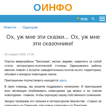
О
ИНФО
вход
Новости
Одинцово
Ох, уж мне эти сказки... Ох, уж мне
эти сказочники!
02 января 2008, 17:00
Портал микрорайона "Трехгорка", желая, видимо, закрепить за собой
статус литературно-поэтической столицы Одинцовского района
(многие помнят о встрече самодеятельных поэтов на его территории),
объявил о конкурсе новогодних сказок.
Приглашение поучаствовать находится
здесь
.
В свою очередь, мы решили поддержать начинание. И приглашаем
всех желающих опубликовать новогоднюю (да можно и не совсем
новогоднюю - главное, чтобы хорошую) сказку собственного сочинения.
Заодно проверим, кто сильнее в литературном творчестве - старые ли
одинцовцы из Одинцова, или новые одинцовцы из Трехгорки.