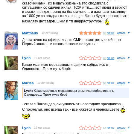
сказочниками.. их видать жизнь на это сподвигла с
ситуациями со сдачей жилья, ТСЖ и тп...... вот люди и веруют
в сказки: придет принц на белом коне.... и даст вам нахаляву
за 1000 уе за квадрат жилья и еще обязан будет понастроить
нахаляву детсадов, школ и тп инфраструктуры.
Matthaus
19 лет назад
лично
#
Достаточно на официальные СМИ посмотреть, особенно
Первый канал, - и никакие сказки не нужны.
Lych
19 лет назад
лично
#
Какие мрачные мерзавввцы и цыники собрались в г.
Одинцово... Прям жуть берёт.
Marisa
19 лет назад
лично
#
Lych:
Какие мрачные мерзавввцы и цыники собрались в г.
Одинцово... Прям жуть берёт
- сказал Ляксандер, очнувшись от новогодних праздников...
С похмелья, оно всегда так, - все кажется в черном цвете
Lych
19 лет назад
лично
#