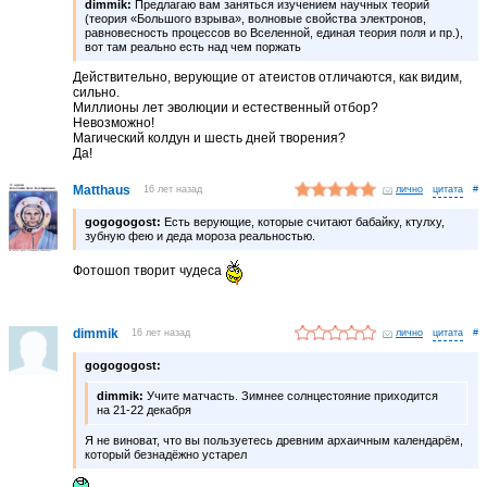
dimmik:
Предлагаю вам заняться изучением научных теорий
(теория «Большого взрыва», волновые свойства электронов,
равновесность процессов во Вселенной, единая теория поля и пр.),
вот там реально есть над чем поржать
Действительно, верующие от атеистов отличаются, как видим,
сильно.
Миллионы лет эволюции и естественный отбор?
Невозможно!
Магический колдун и шесть дней творения?
Да!
Matthaus
16 лет назад
лично
#
gogogogost:
Есть верующие, которые считают бабайку, ктулху,
зубную фею и деда мороза реальностью.
Фотошоп творит чудеса
dimmik
16 лет назад
лично
#
gogogogost:
dimmik:
Учите матчасть. Зимнее солнцестояние приходится
на 21-22 декабря
Я не виноват, что вы пользуетесь древним архаичным календарём,
который безнадёжно устарел