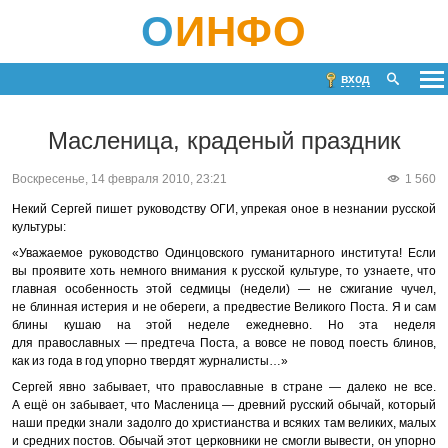
О
ИНФО
вход
Масленица, краденый праздник
Воскресенье, 14 февраля 2010, 23:21
1 560
Некий Сергей пишет руководству ОГИ, упрекая оное в незнании русской
культуры:
«Уважаемое руководство Одинцовского гуманитарного института! Если
вы проявите хоть немного внимания к русской культуре, то узнаете, что
главная особенность этой седмицы (недели) — не сжигание чучел,
не блинная истерия и не обереги, а предвестие Великого Поста. Я и сам
блины кушаю на этой неделе ежедневно. Но эта неделя
для православных — предтеча Поста, а вовсе не повод поесть блинов,
как из года в год упорно твердят журналисты…»
Сергей явно забывает, что православные в стране — далеко не все.
А ещё он забывает, что Масленица — древний русский обычай, который
наши предки знали задолго до христианства и всяких там великих, малых
и средних постов. Обычай этот церковники не смогли вывести, он упорно