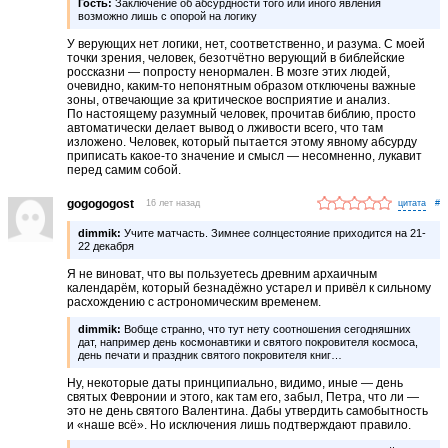
Гость:
Заключение об абсурдности того или иного явления
возможно лишь с опорой на логику
У верующих нет логики, нет, соответственно, и разума. С моей
точки зрения, человек, безотчётно верующий в библейские
россказни — попросту ненормален. В мозге этих людей,
очевидно, каким-то непонятным образом отключены важные
зоны, отвечающие за критическое восприятие и анализ.
По настоящему разумный человек, прочитав библию, просто
автоматически делает вывод о лживости всего, что там
изложено. Человек, который пытается этому явному абсурду
приписать какое-то значение и смысл — несомненно, лукавит
перед самим собой.
gogogogost
16 лет назад
#
dimmik:
Учите матчасть. Зимнее солнцестояние приходится на 21-
22 декабря
Я не виноват, что вы пользуетесь древним архаичным
календарём, который безнадёжно устарел и привёл к сильному
расхождению с астрономическим временем.
dimmik:
Вобще странно, что тут нету соотношения сегодняшних
дат, например день космонавтики и святого покровителя космоса,
день печати и праздник святого покровителя книг…
Ну, некоторые даты принципиально, видимо, иные — день
святых Февронии и этого, как там его, забыл, Петра, что ли —
это не день святого Валентина. Дабы утвердить самобытность
и «наше всё». Но исключения лишь подтверждают правило.