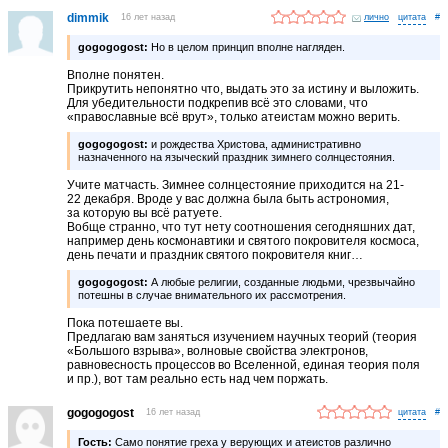
dimmik
16 лет назад
лично
#
gogogogost:
Но в целом принцип вполне нагляден.
Вполне понятен.
Прикрутить непонятно что, выдать это за истину и выложить.
Для убедительности подкрепив всё это словами, что
«православные всё врут», только атеистам можно верить.
gogogogost:
и рождества Христова, административно
назначенного на языческий праздник зимнего солнцестояния.
Учите матчасть. Зимнее солнцестояние приходится на 21-
22 декабря. Вроде у вас должна была быть астрономия,
за которую вы всё ратуете.
Вобще странно, что тут нету соотношения сегодняшних дат,
например день космонавтики и святого покровителя космоса,
день печати и праздник святого покровителя книг…
gogogogost:
А любые религии, созданные людьми, чрезвычайно
потешны в случае внимательного их рассмотрения.
Пока потешаете вы.
Предлагаю вам заняться изучением научных теорий (теория
«Большого взрыва», волновые свойства электронов,
равновесность процессов во Вселенной, единая теория поля
и пр.), вот там реально есть над чем поржать.
gogogogost
16 лет назад
#
Гость:
Само понятие греха у верующих и атеистов различно