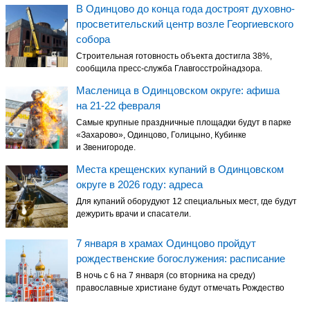
В Одинцово до конца года достроят духовно-
просветительский центр возле Георгиевского
собора
Строительная готовность объекта достигла 38%,
сообщила пресс-служба Главгосстройнадзора.
Масленица в Одинцовском округе: афиша
на 21-22 февраля
Самые крупные праздничные площадки будут в парке
«Захарово», Одинцово, Голицыно, Кубинке
и Звенигороде.
Места крещенских купаний в Одинцовском
округе в 2026 году: адреса
Для купаний оборудуют 12 специальных мест, где будут
дежурить врачи и спасатели.
7 января в храмах Одинцово пройдут
рождественские богослужения: расписание
В ночь с 6 на 7 января (со вторника на среду)
православные христиане будут отмечать Рождество