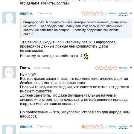
что делают атеисты, солгав?
dimmik
16 лет назад
лично
#
Gogogogost:
А предпочтений в материале нет никаких, ваша ложь
не катит — наблюдаю лишь вашу попытку облыжного обвинения.
Кстати, не ответите на вопрос — почему верующие так любят
лгать?
Эта таблица «ходит» по интернету лет 10.
Gogogogost
,
проверяйте данные прежде чем копипастить, даты
не совпадают.
И почему атеисты, так любят врать?
Гость
16 лет назад
#
Ну и что?
Все прекрасно знают о том, что все монотеистические религии
безбожно заимствовали из языческих.
Религии то создаются людьми, что совсем не отменяет догмата
высшего существа.
Должен заметить, что даже фундаментальные научные
дисциплины строятся на догматах, а не наблюдениях природы
и пр., как многие наивно полагают.
Но православие — это, безусловно, скорее зло для народа, чем
наоборот.
dimmik
16 лет назад
лично
#