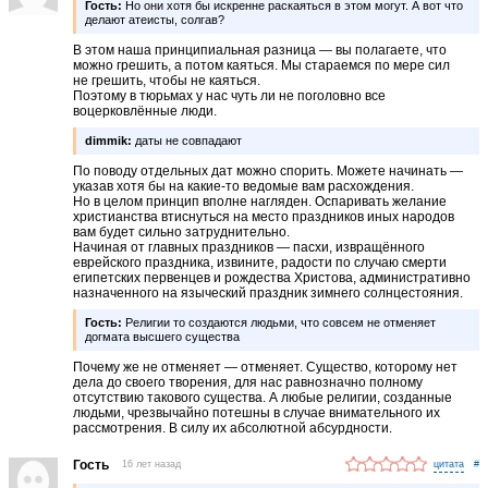
Гость:
Но они хотя бы искренне раскаяться в этом могут. А вот что
делают атеисты, солгав?
В этом наша принципиальная разница — вы полагаете, что
можно грешить, а потом каяться. Мы стараемся по мере сил
не грешить, чтобы не каяться.
Поэтому в тюрьмах у нас чуть ли не поголовно все
воцерковлённые люди.
dimmik:
даты не совпадают
По поводу отдельных дат можно спорить. Можете начинать —
указав хотя бы на какие-то ведомые вам расхождения.
Но в целом принцип вполне нагляден. Оспаривать желание
христианства втиснуться на место праздников иных народов
вам будет сильно затруднительно.
Начиная от главных праздников — пасхи, извращённого
еврейского праздника, извините, радости по случаю смерти
египетских первенцев и рождества Христова, административно
назначенного на языческий праздник зимнего солнцестояния.
Гость:
Религии то создаются людьми, что совсем не отменяет
догмата высшего существа
Почему же не отменяет — отменяет. Существо, которому нет
дела до своего творения, для нас равнозначно полному
отсутствию такового существа. А любые религии, созданные
людьми, чрезвычайно потешны в случае внимательного их
рассмотрения. В силу их абсолютной абсурдности.
Гость
16 лет назад
#