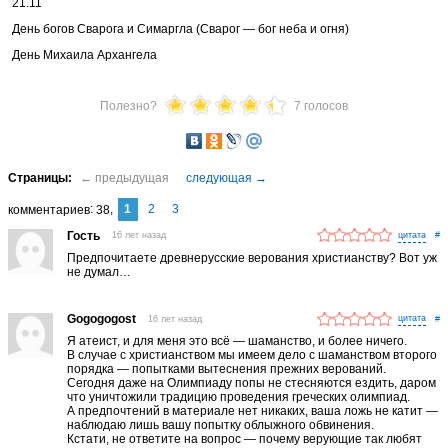
21.11
День богов Сварога и Симаргла (Сварог — бог неба и огня)
День Михаила Архангела
Полезно?
7 голосов
1
2
3
комментариев
38
Гость
16 лет назад
#
Предпочитаете древнерусские верования христианству? Вот уж
не думал…
Gogogogost
16 лет назад
#
Я атеист, и для меня это всё — шаманство, и более ничего.
В случае с христианством мы имеем дело с шаманством второго
порядка — попытками вытеснения прежних верований.
Сегодня даже на Олимпиаду попы не стесняются ездить, даром
что уничтожили традицию проведения греческих олимпиад.
А предпочтений в материале нет никаких, ваша ложь не катит —
наблюдаю лишь вашу попытку облыжного обвинения.
Кстати, не ответите на вопрос — почему верующие так любят