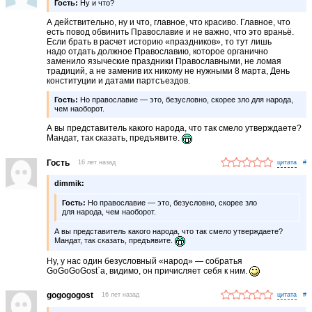
Гость:
Ну и что?
А действительно, ну и что, главное, что красиво. Главное, что
есть повод обвинить Православие и не важно, что это враньё.
Если брать в расчет историю «праздников», то тут лишь
надо отдать должное Православию, которое органично
заменило языческие праздники Православными, не ломая
традиций, а не заменив их никому не нужными 8 марта, День
конституции и датами партсъездов.
Гость:
Но православие — это, безусловно, скорее зло для народа,
чем наоборот.
А вы представитель какого народа, что так смело утверждаете?
Мандат, так сказать, предъявите.
Гость
16 лет назад
#
dimmik:
Гость:
Но православие — это, безусловно, скорее зло
для народа, чем наоборот.
А вы представитель какого народа, что так смело утверждаете?
Мандат, так сказать, предъявите.
Ну, у нас один безусловный «народ» — собратья
GoGoGoGost`a, видимо, он причисляет себя к ним.
gogogogost
16 лет назад
#