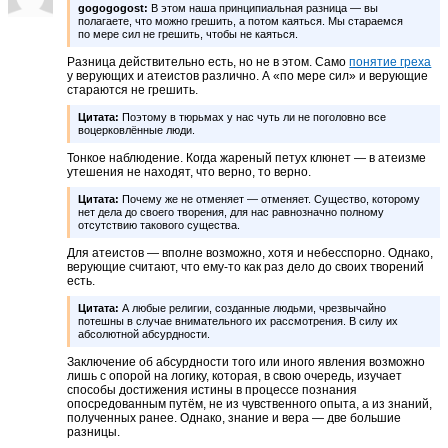
gogogogost:
В этом наша принципиальная разница — вы
полагаете, что можно грешить, а потом каяться. Мы стараемся
по мере сил не грешить, чтобы не каяться.
Разница действительно есть, но не в этом. Само
понятие греха
у верующих и атеистов различно. А «по мере сил» и верующие
стараются не грешить.
Цитата:
Поэтому в тюрьмах у нас чуть ли не поголовно все
воцерковлённые люди.
Тонкое наблюдение. Когда жареный петух клюнет — в атеизме
утешения не находят, что верно, то верно.
Цитата:
Почему же не отменяет — отменяет. Существо, которому
нет дела до своего творения, для нас равнозначно полному
отсутствию такового существа.
Для атеистов — вполне возможно, хотя и небесспорно. Однако,
верующие считают, что ему-то как раз дело до своих творений
есть.
Цитата:
А любые религии, созданные людьми, чрезвычайно
потешны в случае внимательного их рассмотрения. В силу их
абсолютной абсурдности.
Заключение об абсурдности того или иного явления возможно
лишь с опорой на логику, которая, в свою очередь, изучает
способы достижения истины в процессе познания
опосредованным путём, не из чувственного опыта, а из знаний,
полученных ранее. Однако, знание и вера — две большие
разницы.