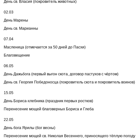
День св. Власия (покровитель животных)
02.03
День Марены
День св. Марианны
07.04
Масленица (отмечается за 50 дней до Пасхи)
Благовещение
06.05
День Дажьбога (первый выгон скота, договор пастухов с чёртом)
День св. Георгия Победоносца (покровитель скота и покровитель воинов)
15.05
День Бориса-хлебника (праздник первых ростков)
Перенесение мощей благоверных Бориса и Глеба
22.05
День бога Ярилы (бог весны)
Перенесение мощей св. Николая Весеннего, приносящего тёплую погоду