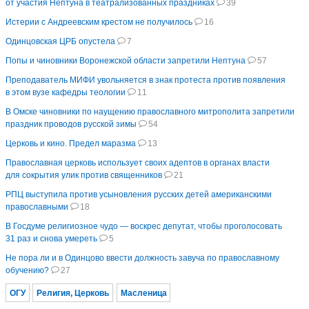
от участия Нептуна в театрализованных праздниках
39
Истерии с Андреевским крестом не получилось
16
Одинцовская ЦРБ опустела
7
Попы и чиновники Воронежской области запретили Нептуна
57
Преподаватель МИФИ увольняется в знак протеста против появления
в этом вузе кафедры теологии
11
В Омске чиновники по наущению православного митрополита запретили
праздник проводов русской зимы
54
Церковь и кино. Предел маразма
13
Православная церковь использует своих адептов в органах власти
для сокрытия улик против священников
21
РПЦ выступила против усыновления русских детей американскими
православными
18
В Госдуме религиозное чудо — воскрес депутат, чтобы проголосовать
31 раз и снова умереть
5
Не пора ли и в Одинцово ввести должность завуча по православному
обучению?
27
ОГУ
Религия, Церковь
Масленица