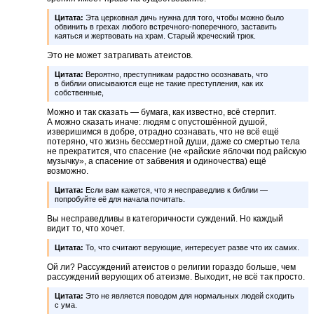
Цитата:
Эта церковная дичь нужна для того, чтобы можно было
обвинить в грехах любого встречного-поперечного, заставить
каяться и жертвовать на храм. Старый жреческий трюк.
Это не может затрагивать атеистов.
Цитата:
Вероятно, преступникам радостно осознавать, что
в библии описываются еще не такие преступления, как их
собственные,
Можно и так сказать — бумага, как известно, всё стерпит.
А можно сказать иначе: людям с опустошённой душой,
изверишимся в добре, отрадно сознавать, что не всё ещё
потеряно, что жизнь бессмертной души, даже со смертью тела
не прекратится, что спасение (не «райские яблочки под райскую
музычку», а спасение от забвения и одиночества) ещё
возможно.
Цитата:
Если вам кажется, что я несправедлив к библии —
попробуйте её для начала почитать.
Вы несправедливы в категоричности суждений. Но каждый
видит то, что хочет.
Цитата:
То, что считают верующие, интересует разве что их самих.
Ой ли? Рассуждений атеистов о религии гораздо больше, чем
рассуждений верующих об атеизме. Выходит, не всё так просто.
Цитата:
Это не является поводом для нормальных людей сходить
с ума.