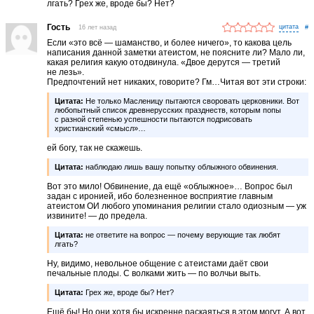
лгать? Грех же, вроде бы? Нет?
Гость
16 лет назад
#
Если «это всё — шаманство, и более ничего», то какова цель
написания данной заметки атеистом, не поясните ли? Мало ли,
какая религия какую отодвинула. «Двое дерутся — третий
не лезь».
Предпочтений нет никаких, говорите? Гм…Читая вот эти строки:
Цитата:
Не только Масленицу пытаются своровать церковники. Вот
любопытный список древнерусских празднеств, которым попы
с разной степенью успешности пытаются подрисовать
христианский «смысл»…
ей богу, так не скажешь.
Цитата:
наблюдаю лишь вашу попытку облыжного обвинения.
Вот это мило! Обвинение, да ещё «облыжное»… Вопрос был
задан с иронией, ибо болезненное восприятие главным
атеистом ОИ любого упоминания религии стало одиозным — уж
извините! — до предела.
Цитата:
не ответите на вопрос — почему верующие так любят
лгать?
Ну, видимо, невольное общение с атеистами даёт свои
печальные плоды. С волками жить — по волчьи выть.
Цитата:
Грех же, вроде бы? Нет?
Ещё бы! Но они хотя бы искренне раскаяться в этом могут. А вот