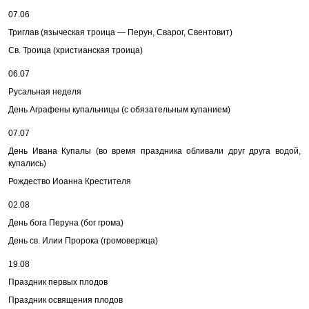
07.06
Триглав (языческая троица — Перун, Сварог, Свентовит)
Св. Троица (христианская троица)
06.07
Русальная неделя
День Аграфены купальницы (с обязательным купанием)
07.07
День Ивана Купалы (во время праздника обливали друг друга водой,
купались)
Рождество Иоанна Крестителя
02.08
День бога Перуна (бог грома)
День св. Илии Пророка (громовержца)
19.08
Праздник первых плодов
Праздник освящения плодов