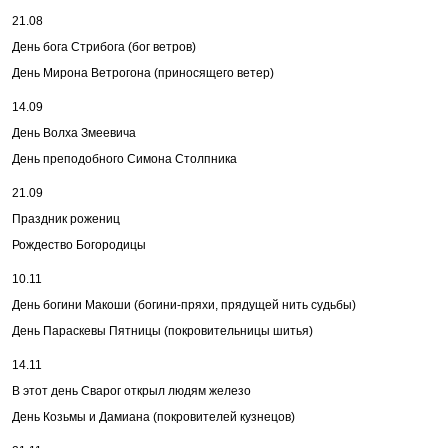
21.08
День бога Стрибога (бог ветров)
День Мирона Ветрогона (приносящего ветер)
14.09
День Волха Змеевича
День преподобного Симона Столпника
21.09
Праздник рожениц
Рождество Богородицы
10.11
День богини Макоши (богини-пряхи, прядущей нить судьбы)
День Параскевы Пятницы (покровительницы шитья)
14.11
В этот день Сварог открыл людям железо
День Козьмы и Дамиана (покровителей кузнецов)