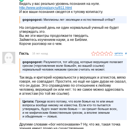
Видать у вас реально уровень познания на нуле.
http://www.astrogalaxy.ru/811.html
И все ваши познания сводятся к тупому копипасту.
gogogogost:
Миллионы лет эволюции и естественный отбор?
На сегодняшний день ни один нормальный ученый не будет
утверждать это.
Вы же эти мантры продолжаете твердить.
Займитесь изучением науки, а не Библии.
Короче разговор ни о чем.
Гость
16 лет назад
#
gogogogost:
Разумеется, тот абсурд, которые верующие полагают
грехом («противление воле божьей», во вашей ссылке)
нормальный человек никаким грехом считать не может.
Так ведь и критерий нормальности у верующих и атеистов, мягко
говоря, не совпадает. Простите, но ещё ни один дурак не сказал,
что он дурак. Это справедливо по отношению к любому
человеку, верующий он или нет: то же самое можно адресовать
и атеистам (по той же ссылке).
Цитата:
Прежде всего потому, что воля божья на те или иные
вопросы вообще никому не известна. Если кто-то пытается
утверждать, будто знает волю божью — он грешит больше всех,
и не мифическим божественным грехом, а вполне земным
и обыденным — ложью.
Другими словами «бог непознаваем»? Ну, что же, такая точка
зрения имеет право на существование.