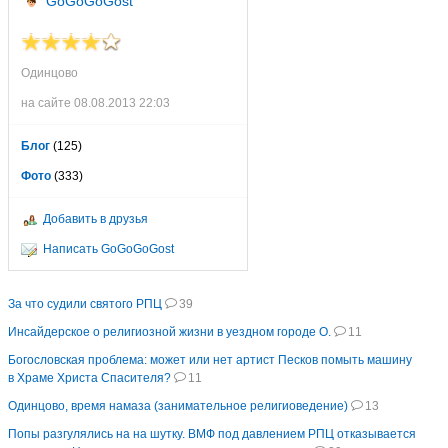
GoGoGoGost
Одинцово
на сайте 08.08.2013 22:03
Блог
(125)
Фото
(333)
Добавить в друзья
Написать GoGoGoGost
За что судили святого РПЦ
39
Инсайдерское о религиозной жизни в уездном городе О.
11
Богословская проблема: может или нет артист Песков помыть машину
в Храме Христа Спасителя?
11
Одинцово, время намаза (занимательное религиоведение)
13
Попы разгулялись на на шутку. ВМФ под давлением РПЦ отказывается