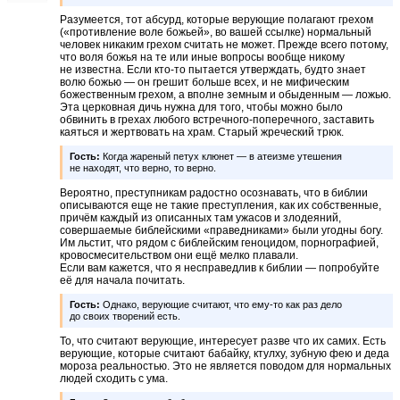
Разумеется, тот абсурд, которые верующие полагают грехом
(«противление воле божьей», во вашей ссылке) нормальный
человек никаким грехом считать не может. Прежде всего потому,
что воля божья на те или иные вопросы вообще никому
не известна. Если кто-то пытается утверждать, будто знает
волю божью — он грешит больше всех, и не мифическим
божественным грехом, а вполне земным и обыденным — ложью.
Эта церковная дичь нужна для того, чтобы можно было
обвинить в грехах любого встречного-поперечного, заставить
каяться и жертвовать на храм. Старый жреческий трюк.
Гость:
Когда жареный петух клюнет — в атеизме утешения
не находят, что верно, то верно.
Вероятно, преступникам радостно осознавать, что в библии
описываются еще не такие преступления, как их собственные,
причём каждый из описанных там ужасов и злодеяний,
совершаемые библейскими «праведниками» были угодны богу.
Им льстит, что рядом с библейским геноцидом, порнографией,
кровосмесительством они ещё мелко плавали.
Если вам кажется, что я несправедлив к библии — попробуйте
её для начала почитать.
Гость:
Однако, верующие считают, что ему-то как раз дело
до своих творений есть.
То, что считают верующие, интересует разве что их самих. Есть
верующие, которые считают бабайку, ктулху, зубную фею и деда
мороза реальностью. Это не является поводом для нормальных
людей сходить с ума.