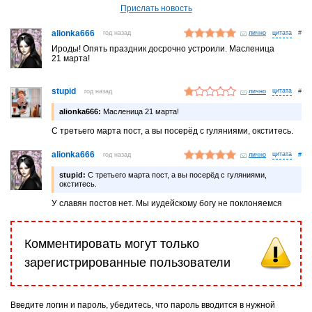
Прислать новость
alionka666
год назад
лично
#
Ироды! Опять праздник досрочно устроили. Масленица
21 марта!
stupid
год назад
лично
#
alionka666:
Масленица 21 марта!
С третьего марта пост, а вы посерёд с гуляниями, окститесь.
alionka666
год назад
лично
#
stupid:
С третьего марта пост, а вы посерёд с гуляниями,
окститесь.
У славян постов нет. Мы иудейскому богу не поклоняемся
Комментировать могут только
зарегистрированные пользователи
Введите логин и пароль, убедитесь, что пароль вводится в нужной