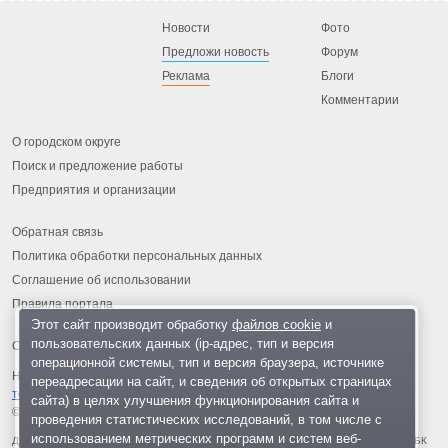
Новости
Фото
Предложи новость
Форум
Реклама
Блоги
Комментарии
О городском округе
Поиск и предложение работы
Предприятия и организации
Обратная связь
Политика обработки персональных данных
Соглашение об использовании
Правила портала
Этот сайт производит обработку
файлов cookie
и
пользовательских данных (ip-адрес, тип и версия
операционной системы, тип и версия браузера, источнике
На информационном ресурсе применяются
рекомендательные
переадресации на сайт, и сведения об открытых страницах
технологии
.
сайта) в целях улучшения функционирования сайта и
© 2013-2026 «ОИНФО»,
сделано в Одинцово
проведения статистических исследований, в том числе с
использованием метрических программ и систем веб-
Для читателей: В России признаны экстремистскими и запрещены организации ФБК