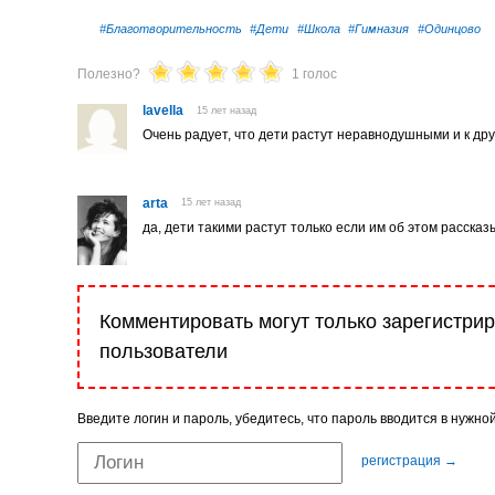
#Благотворительность
#Дети
#Школа
#Гимназия
#Одинцово
Полезно?
1 голос
lavella
15 лет назад
Очень радует, что дети растут неравнодушными и к др
arta
15 лет назад
да, дети такими растут только если им об этом расска
Комментировать могут только зарегистри
пользователи
Введите логин и пароль, убедитесь, что пароль вводится в нужно
регистрация →