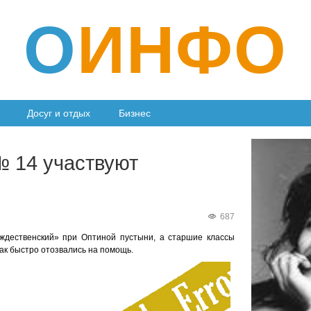
О
ИНФО
Досуг и отдых
Бизнес
№ 14 участвуют
687
ждественский» при Оптиной пустыни, а старшие классы
так быстро отозвались на помощь.