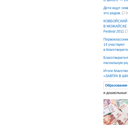
В ШКОЛУ — 20
Дети ищут се
это рядом.
3
КОВБОЙСКИЙ
В МОЖАЙСКЕ 1
Festival 2011
Первоклассник
14 участвуют
в благотворит
Благотворител
пасхальную ра
Итоги благот
«ЗАВТРА В ШК
Образование
и дошкольные 