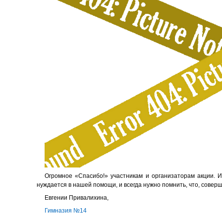
Огромное «Спасибо!» участникам и организаторам акции. И,
нуждается в нашей помощи, и всегда нужно помнить, что, совер
Евгении Привалихина,
Гимназия №14