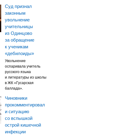
Суд признал
законным
увольнение
учительницы
из Одинцово
за обращение
к ученикам
«дебилоиды»
Увольнение
оспаривала учитель
русского языка
и литературы из школы
в ЖК «Гусарская
баллада».
Чиновники
прокомментировал
и ситуацию
со вспышкой
острой кишечной
инфекции