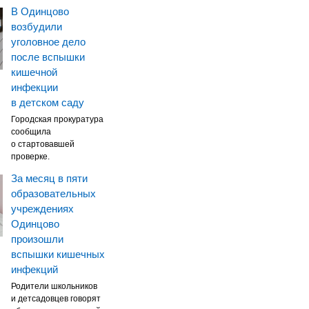
В Одинцово
возбудили
уголовное дело
после вспышки
кишечной
инфекции
в детском саду
Городская прокуратура
сообщила
о стартовавшей
проверке.
За месяц в пяти
образовательных
учреждениях
Одинцово
произошли
вспышки кишечных
инфекций
Родители школьников
и детсадовцев говорят