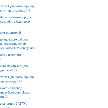
ителю Одинцово Кириллу
ужна наша помощь
9
 «Мой любимый город»
 сентября в Одинцово-
ищут родителей
динцовского района
ринским капиталом
мму более 162 млн рублей
юбви и верности
2
ьная ярмарка в День
удалась!
2
ителю Одинцово Кириллу
наша помощь
4
ьность в период
ара в Одинцово-Экспо
ста
1
ьная акция ЗАВТРА