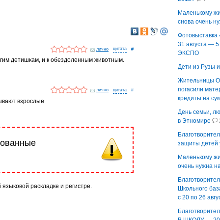
Маленькому ж
снова очень н
Фотовыставка
31 августа — 5
лично
#
ЭКСПО
угим детишкам, и к обездоленным животным.
Дети из Рузы 
Жительницы О
погасили мате
лично
#
кредиты на су
зывают взрослые
День семьи, л
в Этномире
Благотворител
рованные
защиты детей 
Маленькому ж
очень нужна 
Благотворител
й языковой раскладке и регистре.
Школьного баз
с 20 по 26 авгу
Благотворител