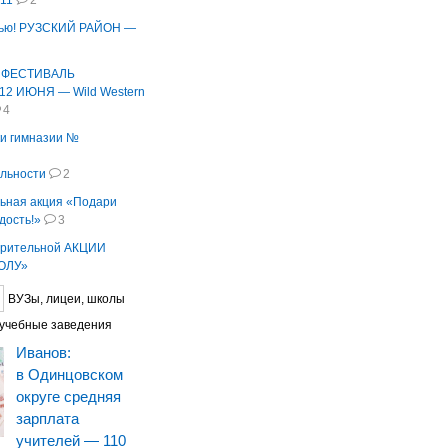
11
2
мью! РУЗСКИЙ РАЙОН —
 ФЕСТИВАЛЬ
2 ИЮНЯ — Wild Western
4
и гимназии №
ельности
2
ьная акция «Подари
дость!»
3
ворительной АКЦИИ
ОЛУ»
ВУЗы, лицеи, школы
учебные заведения
Иванов:
в Одинцовском
округе средняя
зарплата
учителей — 110