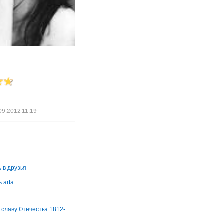
09.2012 11:19
 в друзья
 arta
 славу Отечества 1812-