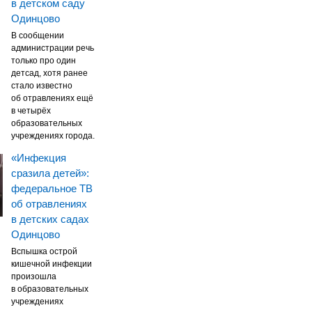
в детском саду
Одинцово
В сообщении
администрации речь
только про один
детсад, хотя ранее
стало известно
об отравлениях ещё
в четырёх
образовательных
учреждениях города.
«Инфекция
сразила детей»:
федеральное ТВ
об отравлениях
в детских садах
Одинцово
Вспышка острой
кишечной инфекции
произошла
в образовательных
учреждениях