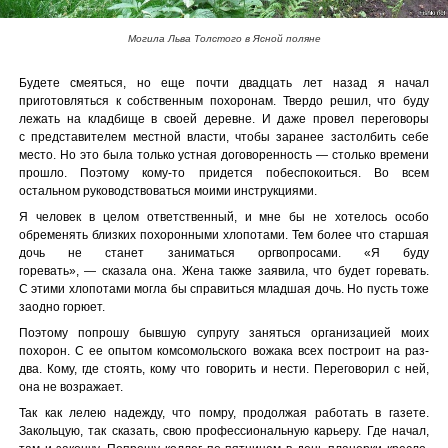
Могила Льва Толстого в Ясной поляне
Будете смеяться, но еще почти двадцать лет назад я начал
приготовляться к собственным похоронам. Твердо решил, что буду
лежать на кладбище в своей деревне. И даже провел переговоры
с представителем местной власти, чтобы заранее застолбить себе
место. Но это была только устная договоренность — столько времени
прошло. Поэтому кому-то придется побеспокоиться. Во всем
остальном руководствоваться моими инструкциями.
Я человек в целом ответственный, и мне бы не хотелось особо
обременять близких похоронными хлопотами. Тем более что старшая
дочь не станет заниматься оргвопросами. «Я буду
горевать», — сказала она. Жена также заявила, что будет горевать.
С этими хлопотами могла бы справиться младшая дочь. Но пусть тоже
заодно горюет.
Поэтому попрошу бывшую супругу заняться организацией моих
похорон. С ее опытом комсомольского вожака всех построит на раз-
два. Кому, где стоять, кому что говорить и нести. Переговорил с ней,
она не возражает.
Так как лелею надежду, что помру, продолжая работать в газете.
Закольцую, так сказать, свою профессиональную карьеру. Где начал,