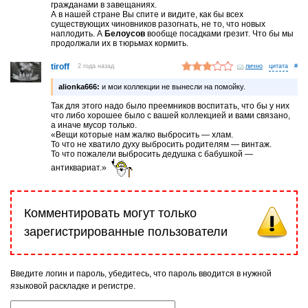
гражданами в завещаниях.
А в нашей стране Вы спите и видите, как бы всех
существующих чиновников разогнать, не то, что новых
наплодить. А
Белоусов
вообще посадками грезит. Что бы мы
продолжали их в тюрьмах кормить.
tiroff
2 года назад
лично
#
alionka666:
и мои коллекции не вынесли на помойку.
Так для этого надо было преемников воспитать, что бы у них
что либо хорошее было с вашей коллекцией и вами связано,
а иначе мусор только.
«Вещи которые нам жалко выбросить — хлам.
То что не хватило духу выбросить родителям — винтаж.
То что пожалели выбросить дедушка с бабушкой —
антиквариат.»
Комментировать могут только
зарегистрированные пользователи
Введите логин и пароль, убедитесь, что пароль вводится в нужной
языковой раскладке и регистре.