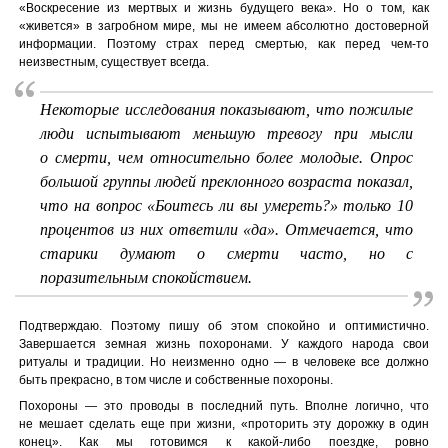
«Воскресение из мертвых и жизнь будущего века». Но о том, как
«живется» в загробном мире, мы не имеем абсолютно достоверной
информации. Поэтому страх перед смертью, как перед чем-то
неизвестным, существует всегда.
Некоторые исследования показывают, что пожилые
люди испытывают меньшую тревогу при мысли
о смерти, чем относительно более молодые. Опрос
большой группы людей преклонного возраста показал,
что на вопрос «Боитесь ли вы умереть?» только 10
процентов из них ответили «да». Отмечается, что
старики думают о смерти часто, но с
поразительным спокойствием.
Подтверждаю. Поэтому пишу об этом спокойно и оптимистично.
Завершается земная жизнь похоронами. У каждого народа свои
ритуалы и традиции. Но неизменно одно — в человеке все должно
быть прекрасно, в том числе и собственные похороны.
Похороны — это проводы в последний путь. Вполне логично, что
не мешает сделать еще при жизни, «проторить эту дорожку в один
конец». Как мы готовимся к какой-либо поездке, ровно