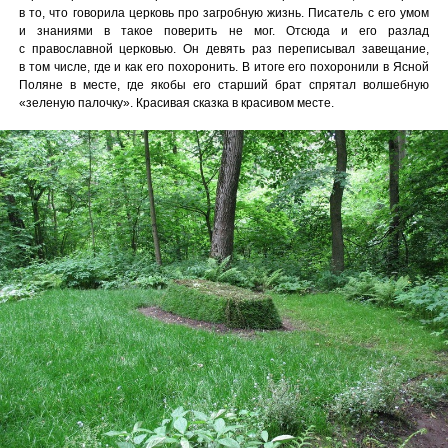
в то, что говорила церковь про загробную жизнь. Писатель с его умом
и знаниями в такое поверить не мог. Отсюда и его разлад
с православной церковью. Он девять раз переписывал завещание,
в том числе, где и как его похоронить. В итоге его похоронили в Ясной
Поляне в месте, где якобы его старший брат спрятал волшебную
«зеленую палочку». Красивая сказка в красивом месте.