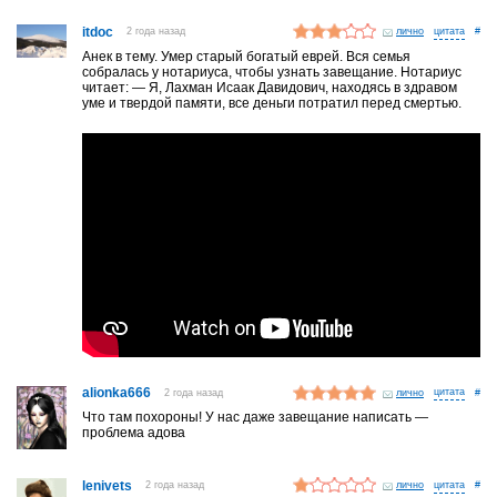
itdoc
2 года назад
лично
#
Анек в тему. Умер старый богатый еврей. Вся семья
собралась у нотариуса, чтобы узнать завещание. Нотариус
читает: — Я, Лахман Исаак Давидович, находясь в здравом
уме и твердой памяти, все деньги потратил перед смертью.
alionka666
2 года назад
лично
#
Что там похороны! У нас даже завещание написать —
проблема адова
lenivets
2 года назад
лично
#