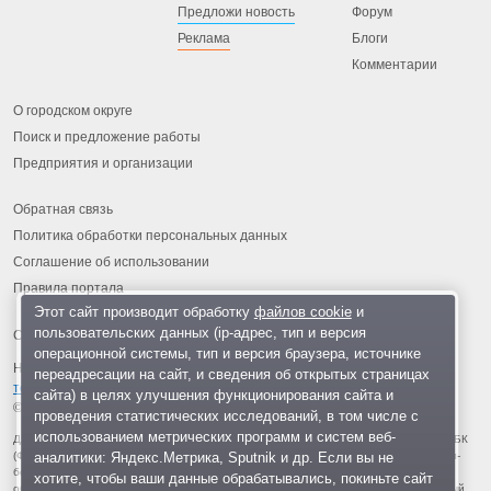
Предложи новость
Форум
Реклама
Блоги
Комментарии
О городском округе
Поиск и предложение работы
Предприятия и организации
Обратная связь
Политика обработки персональных данных
Соглашение об использовании
Правила портала
Этот сайт производит обработку
файлов cookie
и
пользовательских данных (ip-адрес, тип и версия
операционной системы, тип и версия браузера, источнике
На информационном ресурсе применяются
рекомендательные
переадресации на сайт, и сведения об открытых страницах
технологии
.
сайта) в целях улучшения функционирования сайта и
© 2013-2026 «ОИНФО»,
сделано в Одинцово
проведения статистических исследований, в том числе с
использованием метрических программ и систем веб-
Для читателей: В России признаны экстремистскими и запрещены организации ФБК
аналитики: Яндекс.Метрика, Sputnik и др. Если вы не
(Фонд борьбы с коррупцией, признан иноагентом), Штабы Навального, «Национал-
большевистская партия», «Свидетели Иеговы», «Армия воли народа», «Русский
хотите, чтобы ваши данные обрабатывались, покиньте сайт
общенациональный союз», «Движение против нелегальной иммиграции», «Правый