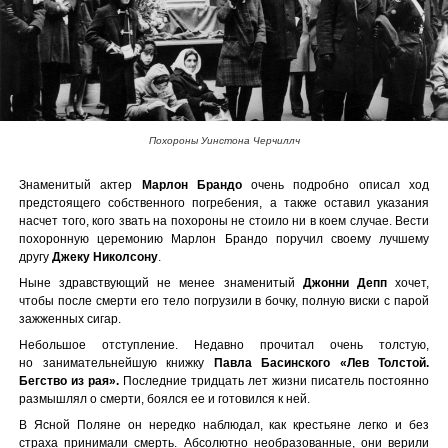
Похороны Уинстона Черчиллч
Знаменитый актер
Марлон Брандо
очень подробно описал ход
предстоящего собственного погребения, а также оставил указания
насчет того, кого звать на похороны не стоило ни в коем случае. Вести
похоронную церемонию Марлон Брандо поручил своему лучшему
другу
Джеку Николсону
.
Ныне здравствующий не менее знаменитый
Джонни Депп
хочет,
чтобы после смерти его тело погрузили в бочку, полную виски с парой
зажженных сигар.
Небольшое отступление. Недавно прочитал очень толстую,
но занимательнейшую книжку
Павла Басинского «Лев Толстой.
Бегство из рая».
Последние тридцать лет жизни писатель постоянно
размышлял о смерти, боялся ее и готовился к ней.
В Ясной Поляне он нередко наблюдал, как крестьяне легко и без
страха принимали смерть. Абсолютно необразованные, они верили