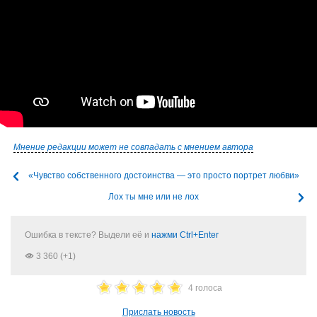
Мнение редакции может не совпадать с мнением автора
«Чувство собственного достоинства — это просто портрет любви»
Лох ты мне или не лох
Ошибка в тексте? Выдели её и
нажми Ctrl+Enter
3 360 (+1)
4 голоса
Прислать новость