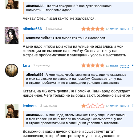
alionka666:
Что там похороны! У нас даже завещание
написать — проблема адова
Чёйта? Отец писал как-то, не жаловался.
alionka666
2 года назад
лично
#
lenivets:
Чёйта? Отец писал как-то, не жаловался.
А мне надо, чтобы мои коты на улице не оказались и мои
коллекции не вынесли на помойку. Оказывается, у нас
в стране проблематично в завещании условия выставлять
fara
2 года назад
лично
#
alionka666:
А мне надо, чтобы мои коты на улице не оказались
и мои коллекции не вынесли на помойку. Оказывается, у нас
в стране проблематично в завещании условия выставлять
Кстати, на ФБ есть группа Ля Помойка. Там народ обсуждает
найденное. Чего только не выбрасывают, особенно в центре
lenivets
2 года назад
лично
#
alionka666:
А мне надо, чтобы мои коты на улице не оказались
и мои коллекции не вынесли на помойку. Оказывается, у нас
в стране проблематично в завещании условия выставлять
Возможно, в какой другой стране и существует штат
чиновников, который контролирует условия, указанные