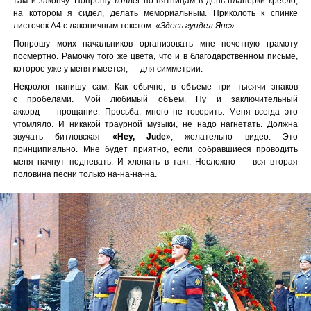
там и закончу. Попрошу коллег по пятницам в день планерки кресло,
на котором я сидел, делать мемориальным. Приколоть к спинке
листочек А4 с лаконичным текстом:
«Здесь гундел Янс».
Попрошу моих начальников организовать мне почетную грамоту
посмертно. Рамочку того же цвета, что и в благодарственном письме,
которое уже у меня имеется, — для симметрии.
Некролог напишу сам. Как обычно, в объеме три тысячи знаков
с пробелами. Мой любимый объем. Ну и заключительный
аккорд — прощание. Просьба, много не говорить. Меня всегда это
утомляло. И никакой траурной музыки, не надо нагнетать. Должна
звучать битловская
«Hey, Jude»
, желательно видео. Это
принципиально. Мне будет приятно, если собравшиеся проводить
меня начнут подпевать. И хлопать в такт. Несложно — вся вторая
половина песни только на-на-на-на.