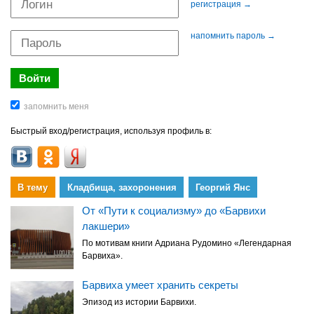
регистрация →
напомнить пароль →
Быстрый вход/регистрация, используя профиль в:
В тему
Кладбища, захоронения
Георгий Янс
От «Пути к социализму» до «Барвихи
лакшери»
По мотивам книги Адриана Рудомино «Легендарная
Барвиха».
Барвиха умеет хранить секреты
Эпизод из истории Барвихи.