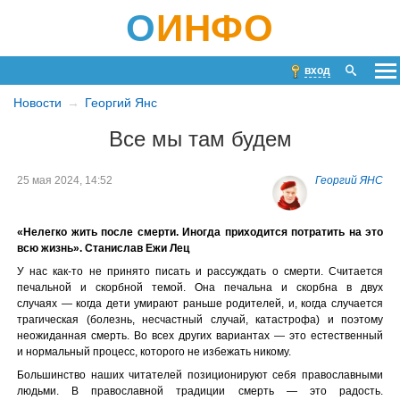
О
ИНФО
вход
Новости
Георгий Янс
Все мы там будем
25 мая 2024, 14:52
Георгий ЯНС
«Нелегко жить после смерти. Иногда приходится потратить на это
всю жизнь». Станислав Ежи Лец
У нас как-то не принято писать и рассуждать о смерти. Считается
печальной и скорбной темой. Она печальна и скорбна в двух
случаях — когда дети умирают раньше родителей, и, когда случается
трагическая (болезнь, несчастный случай, катастрофа) и поэтому
неожиданная смерть. Во всех других вариантах — это естественный
и нормальный процесс, которого не избежать никому.
Большинство наших читателей позиционируют себя православными
людьми. В православной традиции смерть — это радость.