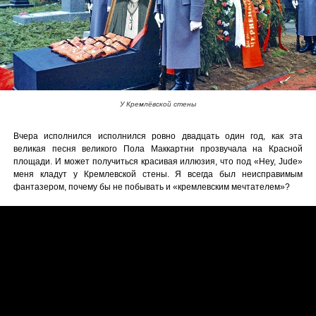
У Кремлёвской стены
Вчера исполнился исполнился ровно двадцать один год, как эта
великая песня великого Пола Маккартни прозвучала на Красной
площади. И может получиться красивая иллюзия, что под «Hey, Jude»
меня кладут у Кремлевской стены. Я всегда был неисправимым
фантазером, почему бы не побывать и «кремлевским мечтателем»?