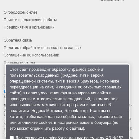
О городском округе
Поиск и предложение работы
Предприятия и организации
Обратная связь
Политика обработки персональных данных
Соглашение об использовании
Правила портала
Этот сайт производит обработку
файлов cookie
и
пользовательских данных (ip-адрес, тип и версия
операционной системы, тип и версия браузера, источнике
На информационном ресурсе применяются
рекомендательные
переадресации на сайт, и сведения об открытых страницах
технологии
.
сайта) в целях улучшения функционирования сайта и
© 2013-2026 «ОИНФО»,
сделано в Одинцово
проведения статистических исследований, в том числе с
использованием метрических программ и систем веб-
Для читателей: В России признаны экстремистскими и запрещены организации ФБК
аналитики: Яндекс.Метрика, Sputnik и др. Если вы не
(Фонд борьбы с коррупцией, признан иноагентом), Штабы Навального, «Национал-
большевистская партия», «Свидетели Иеговы», «Армия воли народа», «Русский
хотите, чтобы ваши данные обрабатывались, покиньте сайт
общенациональный союз», «Движение против нелегальной иммиграции», «Правый
или отключите cookies в настройках вашего браузера (но
сектор», УНА-УНСО, УПА, «Тризуб им. Степана Бандеры», «Мизантропик дивижн»,
это может ограничить работу с сайтом).
«Меджлис крымскотатарского народа», движение «Артподготовка», движение ЛГБТ,
общероссийская политическая партия «Воля», АУЕ, батальоны «Азов» и «Айдар».
Даю согласие на обработку данных по смыслу
ФЗ №152
Признаны террористическими и запрещены: «Движение Талибан», «Имарат Кавказ»,