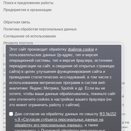
Поиск и предложение работы
Предприятия и организации
Обратная связь
Политика обработки персональных данных
Соглашение об использовании
Правила портала
Этот сайт производит обработку
файлов cookie
и
пользовательских данных (ip-адрес, тип и версия
операционной системы, тип и версия браузера, источнике
На информационном ресурсе применяются
рекомендательные
переадресации на сайт, и сведения об открытых страницах
технологии
.
сайта) в целях улучшения функционирования сайта и
© 2013-2026 «ОИНФО»,
сделано в Одинцово
проведения статистических исследований, в том числе с
использованием метрических программ и систем веб-
Для читателей: В России признаны экстремистскими и запрещены организации ФБК
аналитики: Яндекс.Метрика, Sputnik и др. Если вы не
(Фонд борьбы с коррупцией, признан иноагентом), Штабы Навального, «Национал-
большевистская партия», «Свидетели Иеговы», «Армия воли народа», «Русский
хотите, чтобы ваши данные обрабатывались, покиньте сайт
общенациональный союз», «Движение против нелегальной иммиграции», «Правый
или отключите cookies в настройках вашего браузера (но
сектор», УНА-УНСО, УПА, «Тризуб им. Степана Бандеры», «Мизантропик дивижн»,
это может ограничить работу с сайтом).
«Меджлис крымскотатарского народа», движение «Артподготовка», движение ЛГБТ,
общероссийская политическая партия «Воля», АУЕ, батальоны «Азов» и «Айдар».
Даю согласие на обработку данных по смыслу
ФЗ №152
Признаны террористическими и запрещены: «Движение Талибан», «Имарат Кавказ»,
«Исламское государство» (ИГ, ИГИЛ), Джебхад-ан-Нусра, «АУМ Синрике», «Братья-
ч.9 «Согласие субъекта персональных данных на
мусульмане», «Аль-Каида в странах исламского Магриба», «Сеть», «Колумбайн». В РФ
обработку его персональных данных»
, а также
признана нежелательной деятельность «Открытой России», издания «Проект Медиа».
соглашаюсь с
Политикой обработки персональных