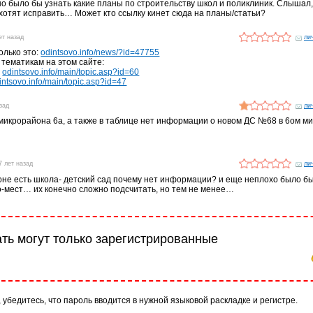
о было бы узнать какие планы по строительству школ и поликлиник. Слышал,
 хотят исправить… Может кто ссылку кинет сюда на планы/статьи?
ет назад
ли
олько это:
odintsovo.info/news/?id=47755
 тематикам на этом сайте:
:
odintsovo.info/main/topic.asp?id=60
intsovo.info/main/topic.asp?id=47
азад
ли
 микрорайона 6а, а также в таблице нет информации о новом ДС №68 в 6ом м
7 лет назад
ли
оне есть школа- детский сад почему нет информации? и еще неплохо было б
-мест… их конечно сложно подсчитать, но тем не менее…
ть могут только зарегистрированные
 убедитесь, что пароль вводится в нужной языковой раскладке и регистре.