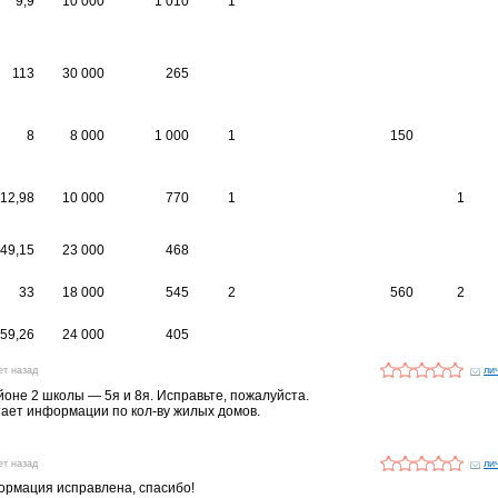
9,9
10 000
1 010
1
113
30 000
265
8
8 000
1 000
1
150
12,98
10 000
770
1
1
49,15
23 000
468
33
18 000
545
2
560
2
59,26
24 000
405
ет назад
ли
йоне 2 школы — 5я и 8я. Исправьте, пожалуйста.
атает информации по кол-ву жилых домов.
ет назад
ли
ормация исправлена, спасибо!