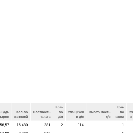
Кол-
Кол-
ощадь
Кол-во
Плотность
во
Учащихся
Вместимость
во
У
ктаров
жителей
чел./га
д/с
в д/с
д/с
школ
в
58,57
16 480
281
2
114
1