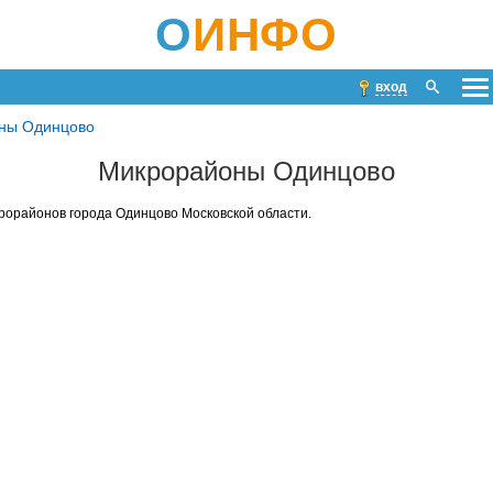
О
ИНФО
вход
ны Одинцово
Микрорайоны Одинцово
рорайонов города Одинцово Московской области.