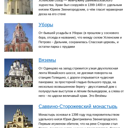
Успенский собор — жемчужину раннемосковского
зодчества. Храм был сооружён в 1399-1400 гг. удельным
князем Юрием Звенигородским, о чём гласит мраморная
доска на его стене
Уборы
От бывшей усадьбы в Уборах (в прошлом у соснового
бора, отсюда и название), что между селом Успенским и
Петрово – Дальним, сохранилась Спасская церковь, и
остатки парка с прудами
Вяземы
От Одинцово на запад стремится узкая двухполосная
лента Можайского шоссе, не доезжая поворота на
станцию Голицыно, с дороги открывается чудесная
панорама: за просторной гладью большого пруда, на
несколько возвышенном берегу - двухэтажный дом с
полукруглым выступом и лёгким бельведером, а слева от
него - по царски величавый храм. Это Вязёмы
Саввино-Сторожевский монастырь
Монастырь основал в 1398 году под покровительством
удельного князя Юрия Дмитриевича Звенигородского.
Первым игуменом обители, что на реке Сторожи стал