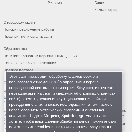
Реклама
Блоги
Комментарии
О городском округе
Поиск и предложение работы
Предприятия и организации
Обратная связь
Политика обработки персональных данных
Соглашение об использовании
Правила портала
Этот сайт производит обработку
файлов cookie
и
пользовательских данных (ip-адрес, тип и версия
операционной системы, тип и версия браузера, источнике
На информационном ресурсе применяются
рекомендательные
переадресации на сайт, и сведения об открытых страницах
технологии
.
сайта) в целях улучшения функционирования сайта и
© 2013-2026 «ОИНФО»,
сделано в Одинцово
проведения статистических исследований, в том числе с
использованием метрических программ и систем веб-
Для читателей: В России признаны экстремистскими и запрещены организации ФБК
аналитики: Яндекс.Метрика, Sputnik и др. Если вы не
(Фонд борьбы с коррупцией, признан иноагентом), Штабы Навального, «Национал-
большевистская партия», «Свидетели Иеговы», «Армия воли народа», «Русский
хотите, чтобы ваши данные обрабатывались, покиньте сайт
общенациональный союз», «Движение против нелегальной иммиграции», «Правый
или отключите cookies в настройках вашего браузера (но
сектор», УНА-УНСО, УПА, «Тризуб им. Степана Бандеры», «Мизантропик дивижн»,