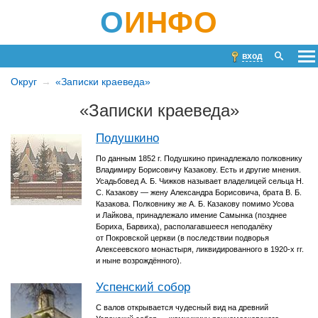
О
ИНФО
вход
Округ
«Записки краеведа»
«Записки краеведа»
Подушкино
По данным 1852 г. Подушкино принадлежало полковнику
Владимиру Борисовичу Казакову. Есть и другие мнения.
Усадьбовед А. Б. Чижков называет владелицей сельца Н.
С. Казакову — жену Александра Борисовича, брата В. Б.
Казакова. Полковнику же А. Б. Казакову помимо Усова
и Лайкова, принадлежало имение Самынка (позднее
Бориха, Барвиха), располагавшееся неподалёку
от Покровской церкви (в последствии подворья
Алексеевского монастыря, ликвидированного в 1920-х гг.
и ныне возрождённого).
Успенский собор
С валов открывается чудесный вид на древний