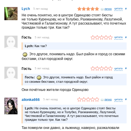
Lych
5 лет назад
лично
#
Не очень понятно, но в центре Одинцово стоят бюсты
не только Куренцову, но и Толубко, Рахманинову, Лазутиной,
Чистяковой и Галактионову. А тут рассказывают, что почетных
граждан только три. Как так?
Гость
5 лет назад
#
Lych:
Как так?
Это другое, понимать надо. Был район и город со своими
бюстами, стал городской округ.
Гость
5 лет назад
#
Гость:
Это другое, понимать надо. Был район и город
со своими бюстами, стал городской округ.
Они почётные жители города Одинцово
alionka666
5 лет назад
лично
#
Lych:
Не очень понятно, но в центре Одинцово стоят бюсты
не только Куренцову, но и Толубко, Рахманинову, Лазутиной,
Чистяковой и Галактионову. А тут рассказывают, что почетных
граждан только три. Как так?
Так померли они давно, а лыжницу, наверно, разжаловали