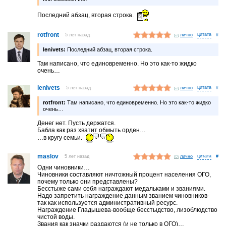
Последний абзац, вторая строка.
rotfront
5 лет назад
лично
#
lenivets:
Последний абзац, вторая строка.
Там написано, что единовременно. Но это как-то жидко
очень…
lenivets
5 лет назад
лично
#
rotfront:
Там написано, что единовременно. Но это как-то жидко
очень…
Денег нет. Пусть держатся.
Бабла как раз хватит обмыть орден…
…в кругу семьи.
maslov
5 лет назад
лично
#
Одни чиновники…
Чиновники составляют ничтожный процент населения ОГО,
почему только они представлены?
Бесстыже сами себя награждают медальками и званиями.
Надо запретить награждение данным званием чиновников-
так как используется административный ресурс.
Награждение Гладышева-вообще бесстыдство, лизоблюдство
чистой воды.
Звания как значки раздаются (и не только в ОГО)…