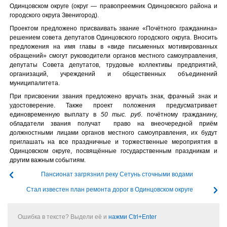
Одинцовском округе (округ — правопреемник Одинцовского района и
городского округа Звенигород).
Проектом предложено присваивать звание «Почётного гражданина»
решением совета депутатов Одинцовского городского округа. Вносить
предложения на имя главы в «виде письменных мотивированных
обращений» смогут руководители органов местного самоуправления,
депутаты Совета депутатов, трудовые коллективы предприятий,
организаций, учреждений и общественных объединений
муниципалитета.
При присвоении звания предложено вручать знак, фрачный знак и
удостоверение. Также проект положения предусматривает
единовременную выплату в
50 тыс. руб
. почётному гражданину,
обладатели звания получат право на внеочередной приём
должностными лицами органов местного самоуправления, их будут
приглашать на все праздничные и торжественные мероприятия в
Одинцовском округе, посвящённые государственным праздникам и
другим важным событиям.
Пансионат загрязнил реку Сетунь сточными водами
Стал известен план ремонта дорог в Одинцовском округе
Ошибка в тексте? Выдели её и
нажми Ctrl+Enter