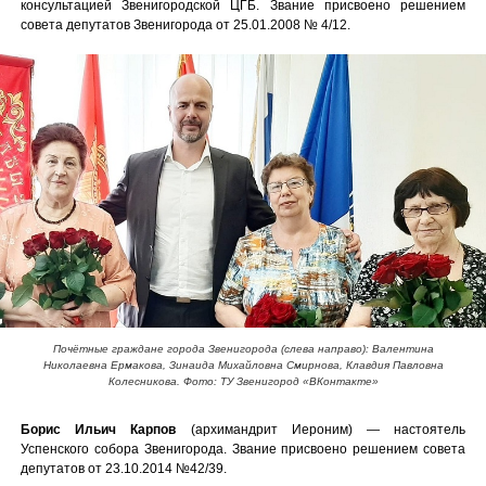
консультацией Звенигородской ЦГБ. Звание присвоено решением
совета депутатов Звенигорода от 25.01.2008 № 4/12.
Почётные граждане города Звенигорода (слева направо): Валентина
Николаевна Ермакова, Зинаида Михайловна Смирнова, Клавдия Павловна
Колесникова. Фото: ТУ Звенигород «ВКонтакте»
Борис Ильич Карпов
(архимандрит Иероним) — настоятель
Успенского собора Звенигорода. Звание присвоено
решением совета
депутатов от 23.10.2014 №42/39.