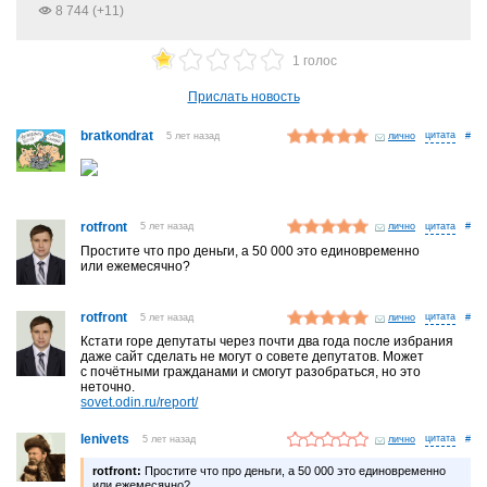
8 744 (+11)
1 голос
Прислать новость
bratkondrat
5 лет назад
лично
#
rotfront
5 лет назад
лично
#
Простите что про деньги, а 50 000 это единовременно
или ежемесячно?
rotfront
5 лет назад
лично
#
Кстати горе депутаты через почти два года после избрания
даже сайт сделать не могут о совете депутатов. Может
с почётными гражданами и смогут разобраться, но это
неточно.
sovet.odin.ru/report/
lenivets
5 лет назад
лично
#
rotfront:
Простите что про деньги, а 50 000 это единовременно
или ежемесячно?