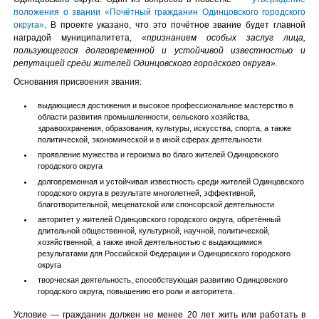
положения о звании «Почётный гражданин Одинцовского городского
округа»
. В проекте указано, что это почётное звание будет главной
наградой муниципалитета,
«признанием особых заслуг лица,
пользующегося долговременной и устойчивой известностью и
репутацией среди жителей Одинцовского городского округа».
Основания присвоения звания:
выдающиеся достижения и высокое профессиональное мастерство в
области развития промышленности, сельского хозяйства,
здравоохранения, образования, культуры, искусства, спорта, а также
политической, экономической и в иной сферах деятельности
проявление мужества и героизма во благо жителей Одинцовского
городского округа
долговременная и устойчивая известность среди жителей Одинцовского
городского округа в результате многолетней, эффективной,
благотворительной, меценатской или спонсорской деятельности
авторитет у жителей Одинцовского городского округа, обретённый
длительной общественной, культурной, научной, политической,
хозяйственной, а также иной деятельностью с выдающимися
результатами для Российской Федерации и Одинцовского городского
округа
творческая деятельность, способствующая развитию Одинцовского
городского округа, повышению его роли и авторитета.
Условие — гражданин должен не менее 20 лет жить или работать в