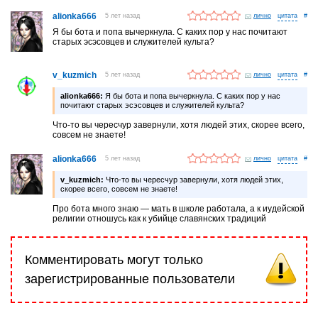
alionka666
5 лет назад
лично
#
Я бы бота и попа вычеркнула. С каких пор у нас почитают
старых эсэсовцев и служителей культа?
v_kuzmich
5 лет назад
лично
#
alionka666:
Я бы бота и попа вычеркнула. С каких пор у нас
почитают старых эсэсовцев и служителей культа?
Что-то вы чересчур завернули, хотя людей этих, скорее всего,
совсем не знаете!
alionka666
5 лет назад
лично
#
v_kuzmich:
Что-то вы чересчур завернули, хотя людей этих,
скорее всего, совсем не знаете!
Про бота много знаю — мать в школе работала, а к иудейской
религии отношусь как к убийце славянских традиций
Комментировать могут только
зарегистрированные пользователи