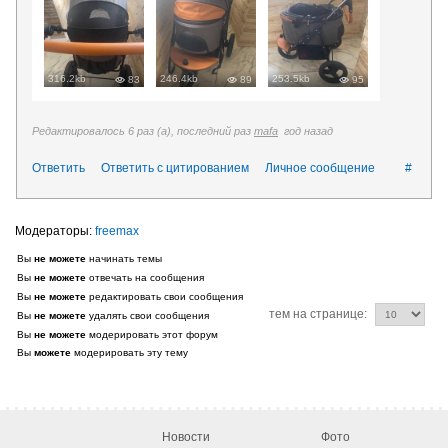
316.2kb
246.4kb
253.5kb
83
89
95
Редактировалось 6 раз (а), последний раз
mafa
год назад
Ответить
Ответить с цитированием
Личное сообщение
#
freemax
Вы
не можете
начинать темы
Вы
не можете
отвечать на сообщения
Вы
не можете
редактировать свои сообщения
тем на странице:
Вы
не можете
удалять свои сообщения
Вы
не можете
модерировать этот форум
Вы
можете
модерировать эту тему
Новости
Фото