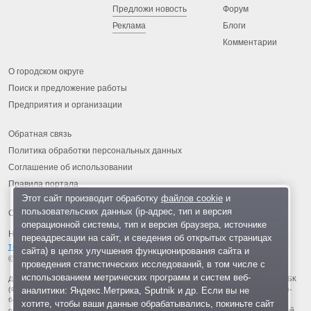
Предложи новость
Форум
Реклама
Блоги
Комментарии
О городском округе
Поиск и предложение работы
Предприятия и организации
Обратная связь
Политика обработки персональных данных
Соглашение об использовании
Правила портала
Этот сайт производит обработку
файлов cookie
и
пользовательских данных (ip-адрес, тип и версия
операционной системы, тип и версия браузера, источнике
На информационном ресурсе применяются
рекомендательные
переадресации на сайт, и сведения об открытых страницах
технологии
.
сайта) в целях улучшения функционирования сайта и
© 2013-2026 «ОИНФО»,
сделано в Одинцово
проведения статистических исследований, в том числе с
использованием метрических программ и систем веб-
Для читателей: В России признаны экстремистскими и запрещены организации ФБК
аналитики: Яндекс.Метрика, Sputnik и др. Если вы не
(Фонд борьбы с коррупцией, признан иноагентом), Штабы Навального, «Национал-
большевистская партия», «Свидетели Иеговы», «Армия воли народа», «Русский
хотите, чтобы ваши данные обрабатывались, покиньте сайт
общенациональный союз», «Движение против нелегальной иммиграции», «Правый