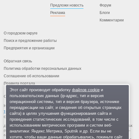
Предложи новость
Форум
Реклама
Блоги
Комментарии
О городском округе
Поиск и предложение работы
Предприятия и организации
Обратная связь
Политика обработки персональных данных
Соглашение об использовании
Правила портала
Этот сайт производит обработку
файлов cookie
и
пользовательских данных (ip-адрес, тип и версия
операционной системы, тип и версия браузера, источнике
На информационном ресурсе применяются
рекомендательные
переадресации на сайт, и сведения об открытых страницах
технологии
.
сайта) в целях улучшения функционирования сайта и
© 2013-2026 «ОИНФО»,
сделано в Одинцово
проведения статистических исследований, в том числе с
использованием метрических программ и систем веб-
Для читателей: В России признаны экстремистскими и запрещены организации ФБК
аналитики: Яндекс.Метрика, Sputnik и др. Если вы не
(Фонд борьбы с коррупцией, признан иноагентом), Штабы Навального, «Национал-
большевистская партия», «Свидетели Иеговы», «Армия воли народа», «Русский
хотите, чтобы ваши данные обрабатывались, покиньте сайт