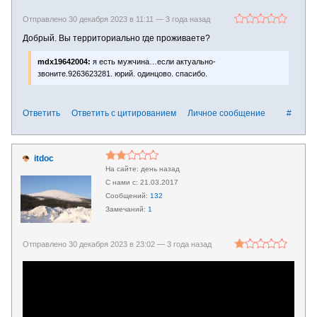
Отправлено 30 декабря 2023 в 11:11 —
3 года назад
Добрый. Вы территориально где проживаете?
mdx19642004:
я есть мужчина…если актуально-
звоните.9263623281. юрий. одинцово. спасибо.
Ответить
Ответить с цитированием
Личное сообщение
#
itdoc
день назад
21.03.2017
132
1
Отправлено 30 декабря 2023 в 23:02 —
3 года назад