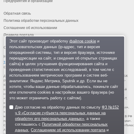
Предприятия и организации
Обратная связь
Политика обработки персональных данных
Соглашение об использовании
Правила портала
Этот сайт производит обработку
файлов cookie
и
пользовательских данных (ip-адрес, тип и версия
операционной системы, тип и версия браузера, источнике
На информационном ресурсе применяются
рекомендательные
переадресации на сайт, и сведения об открытых страницах
технологии
.
сайта) в целях улучшения функционирования сайта и
© 2013-2026 «ОИНФО»,
сделано в Одинцово
проведения статистических исследований, в том числе с
использованием метрических программ и систем веб-
Для читателей: В России признаны экстремистскими и запрещены организации ФБК
аналитики: Яндекс.Метрика, Sputnik и др. Если вы не
(Фонд борьбы с коррупцией, признан иноагентом), Штабы Навального, «Национал-
большевистская партия», «Свидетели Иеговы», «Армия воли народа», «Русский
хотите, чтобы ваши данные обрабатывались, покиньте сайт
общенациональный союз», «Движение против нелегальной иммиграции», «Правый
или отключите cookies в настройках вашего браузера (но
сектор», УНА-УНСО, УПА, «Тризуб им. Степана Бандеры», «Мизантропик дивижн»,
это может ограничить работу с сайтом).
«Меджлис крымскотатарского народа», движение «Артподготовка», движение ЛГБТ,
общероссийская политическая партия «Воля», АУЕ, батальоны «Азов» и «Айдар».
Даю согласие на обработку данных по смыслу
ФЗ №152
Признаны террористическими и запрещены: «Движение Талибан», «Имарат Кавказ»,
«Исламское государство» (ИГ, ИГИЛ), Джебхад-ан-Нусра, «АУМ Синрике», «Братья-
ч.9 «Согласие субъекта персональных данных на
мусульмане», «Аль-Каида в странах исламского Магриба», «Сеть», «Колумбайн». В РФ
обработку его персональных данных»
, а также
признана нежелательной деятельность «Открытой России», издания «Проект Медиа».
соглашаюсь с
Политикой обработки персональных
СМИ-иноагентами признаны: телеканал «Дождь», «Медуза», «Важные истории», «Голос
данных
,
Соглашением об использовании портала
и
Америки», радио «Свобода», The Insider, «Медиазона», ОВД-инфо. Иноагентами