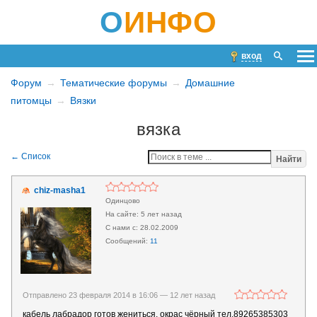
О
ИНФО
вход
Форум
Тематические форумы
Домашние
питомцы
Вязки
вязка
Найти
chiz-masha1
Одинцово
5 лет назад
28.02.2009
11
Отправлено 23 февраля 2014 в 16:06 —
12 лет назад
кабель лабрадор готов жениться. окрас чёрный тел.89265385303