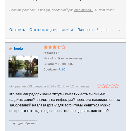
Редактировалось 1 раз (а), последний раз
chiz-masha1
12 лет назад
Ответить
Ответить с цитированием
Личное сообщение
#
louda
городок-17
9 месяцев назад
02.08.2007
66
Отправлено 23 февраля 2014 в 21:08 —
12 лет назад
кто ваш лабрадор? какие титулы имеет?? есть ли снимки
на дисплазию? анализы на инфекции? проверка наследственных
заболеваний на глаза (pra)? для того чтобы жениться нужно
не просто хотеть, а еще и очень многое сделать для этого?
________________
хочу туда обратно!