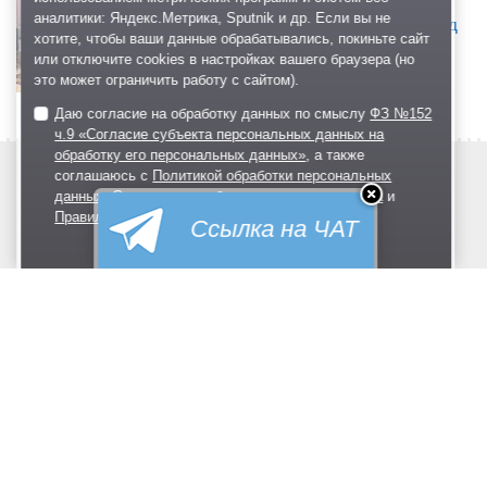
Раскопали и бросили: в 5-м микрорайоне
аналитики: Яндекс.Метрика, Sputnik и др. Если вы не
Одинцово больше месяца перекрыт проезд
хотите, чтобы ваши данные обрабатывались, покиньте сайт
к домам
или отключите cookies в настройках вашего браузера (но
Очередной затянувшийся ремонт в городе.
это может ограничить работу с сайтом).
Даю согласие на обработку данных по смыслу
ФЗ №152
ч.9 «Согласие субъекта персональных данных на
обработку его персональных данных»
, а также
Новости
Фото
соглашаюсь с
Политикой обработки персональных
данных
,
Соглашением об использовании портала
и
Предложи новость
Форум
Правилами портала
.
Ссылка на ЧАТ
Реклама
Блоги
Я согласен(-сна)
Комментарии
О городском округе
Поиск и предложение работы
Предприятия и организации
Обратная связь
Политика обработки персональных данных
Соглашение об использовании
Правила портала