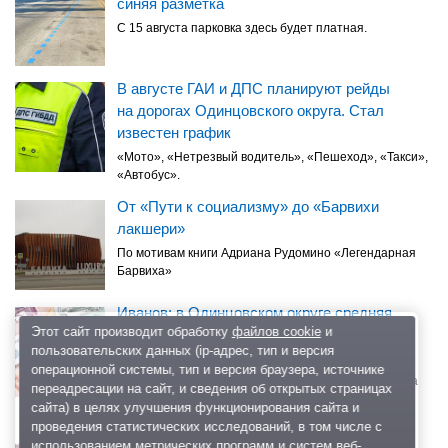
синяя разметка
С 15 августа парковка здесь будет платная.
В августе ГАИ и ДПС планируют рейды
на дорогах Одинцовского округа. Стал
известен график
«Мото», «Нетрезвый водитель», «Пешеход», «Такси»,
«Автобус».
От «Пути к социализму» до «Барвихи
лакшери»
По мотивам книги Адриана Рудомино «Легендарная
Барвиха»
Иванов: в Одинцовском округе средняя
Этот сайт производит обработку
файлов cookie
и
зарплата учителей — 110 тысяч рублей,
пользовательских данных (ip-адрес, тип и версия
воспитателей — 75 тысяч
операционной системы, тип и версия браузера, источнике
По словам чиновника, за пять лет средняя зарплата
переадресации на сайт, и сведения об открытых страницах
учителей выросла на 40 тысяч рублей,
сайта) в целях улучшения функционирования сайта и
воспитателей — более чем на 17 тысяч.
проведения статистических исследований, в том числе с
использованием метрических программ и систем веб-