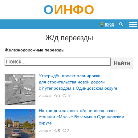
О
ИНФО
вход
Ж/д переезды
Железнодорожные переезды
Найти
Утверждён проект планировки
для строительства новой дороги
с путепроводом в Одинцовском округе
3
10
26 июня
На три дня закроют ж/д переезд возле
станции «Малые Вязёмы» в Одинцовском
округе
5
2
22 июня