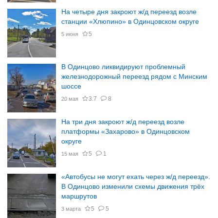
На четыре дня закроют ж/д переезд возле
станции «Хлюпино» в Одинцовском округе
5
5 июня
В Одинцово ликвидируют проблемный
железнодорожный переезд рядом с Минским
шоссе
3.7
8
20 мая
На три дня закроют ж/д переезд возле
платформы «Захарово» в Одинцовском
округе
5
1
15 мая
«Автобусы не могут ехать через ж/д переезд».
В Одинцово изменили схемы движения трёх
маршрутов
5
5
3 марта