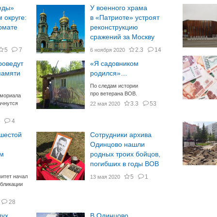
еды»
У военного храма
 округе:
в «Патриоте» устроят
рмате
реконструкцию
сражений за Москву
5
7
2.3
14
6 ноября 2020
роведут
«Я садовником
памяти
родился»…
По следам истории
про ветерана ВОВ.
емориала
ачнутся
3.3
53
22 мая 2020
5
4
шестой
Сотрудники архива
Одинцово нашли
ом
родных троих бойцов,
погибших в годы ВОВ
итет начал
5
1
13 мая 2020
убликации
28
дух
В Одинцово