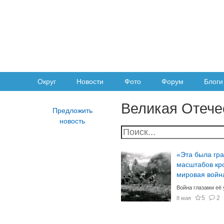
Округ
Новости
Фото
Форум
Блоги
Великая Отече
«Эта была гр
масштабов кр
мировая войн
Война глазами её 
5
2
8 мая