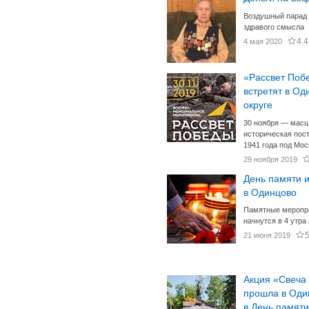
Воздушный парад 
здравого смысла
4.4
4 мая 2020
«Рассвет Поб
встретят в Од
округе
30 ноября — мас
историческая пос
1941 года под Мос
29 ноября 2019
День памяти и
в Одинцово
Памятные меропр
начнутся в 4 утра
21 июня 2019
Акция «Свеча
прошла в Оди
в День памяти