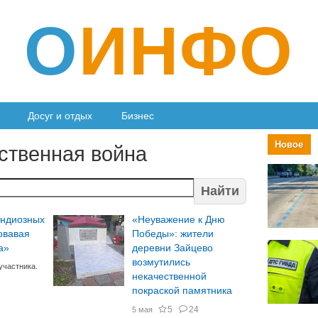
О
ИНФО
Досуг и отдых
Бизнес
Новое
ственная война
Найти
андиозных
«Неуважение к Дню
овавая
Победы»: жители
а»
деревни Зайцево
возмутились
участника.
некачественной
покраской памятника
5
24
5 мая