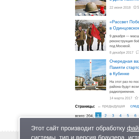
22 июня 2018
«Рассвет Поб
в Одинцовско
9 декабря — мас
реконструкция боё
под Москвой.
8 декабря 2017
Очередная ва
Памяти старт
в Кубинке
На этот раз по по
района будут вози
радиоприемник.
14 марта 2017
1
2
3
4
5
6
204
Этот сайт производит обработку
фай
системы, тип и версия браузера, ист