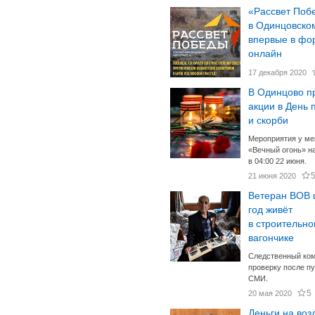
«Рассвет Поб
в Одинцовском
впервые в фо
онлайн
17 декабря 2020
В Одинцово п
акции в День 
и скорби
Мероприятия у м
«Вечный огонь» н
в 04:00 22 июня.
21 июня 2020
Ветеран ВОВ 
год живёт
в строительн
вагончике
Следственный ком
проверку после п
СМИ.
5
20 мая 2020
Деньги на воз