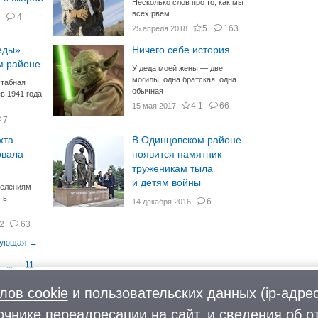
Несколько слов про то, как мы
всех рвём
5
4
5
163
25 апреля 2018
еды»
Ничего себе история
м районе
У деда моей жены — две
могилы, одна братская, одна
штабная
обычная
в 1941 года
4.1
66
15 мая 2017
7
хта
В Одинцовском районе
овала
появится памятник
труженикам тыла
и детям войны
селениям
ть
6
14 декабря 2016
2
63
...
11
лов cookie
и пользовательских данных (ip-адрес
очнике переадресации на сайт, и сведения об о