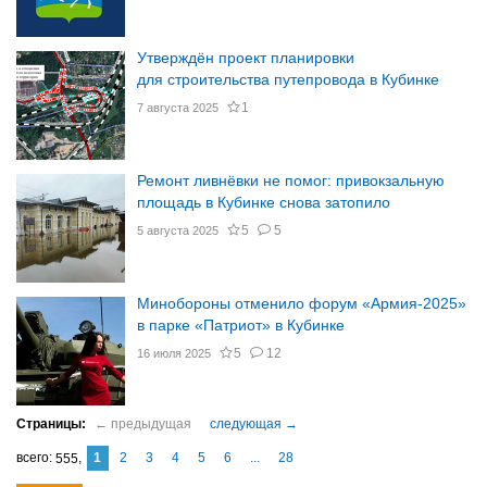
Утверждён проект планировки
для строительства путепровода в Кубинке
1
7 августа 2025
Ремонт ливнёвки не помог: привокзальную
площадь в Кубинке снова затопило
5
5
5 августа 2025
Минобороны отменило форум «Армия-2025»
в парке «Патриот» в Кубинке
5
12
16 июля 2025
1
2
3
4
5
6
...
28
555