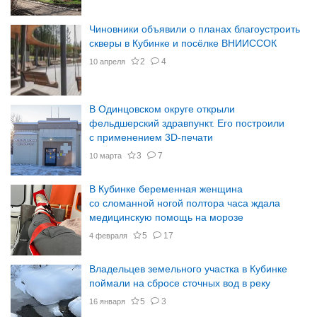
Чиновники объявили о планах благоустроить
скверы в Кубинке и посёлке ВНИИССОК
2
4
10 апреля
В Одинцовском округе открыли
фельдшерский здравпункт. Его построили
с применением 3D-печати
3
7
10 марта
В Кубинке беременная женщина
со сломанной ногой полтора часа ждала
медицинскую помощь на морозе
5
17
4 февраля
Владельцев земельного участка в Кубинке
поймали на сбросе сточных вод в реку
5
3
16 января