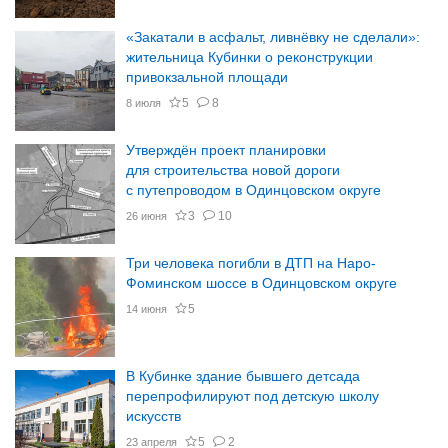
«Закатали в асфальт, ливнёвку не сделали»:
жительница Кубинки о реконструкции
привокзальной площади
5
8
8 июля
Утверждён проект планировки
для строительства новой дороги
с путепроводом в Одинцовском округе
3
10
26 июня
Три человека погибли в ДТП на Наро-
Фоминском шоссе в Одинцовском округе
5
14 июня
В Кубинке здание бывшего детсада
перепрофилируют под детскую школу
искусств
5
2
23 апреля