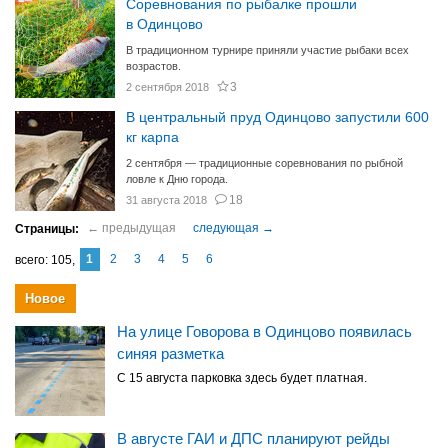
Соревнования по рыбалке прошли
в Одинцово
В традиционном турнире приняли участие рыбаки всех
возрастов.
3
2 сентября 2018
В центральный пруд Одинцово запустили 600
кг карпа
2 сентября — традиционные соревнования по рыбной
ловле к Дню города.
18
31 августа 2018
1
2
3
4
5
6
105
Новое
На улице Говорова в Одинцово появилась
синяя разметка
С 15 августа парковка здесь будет платная.
В августе ГАИ и ДПС планируют рейды