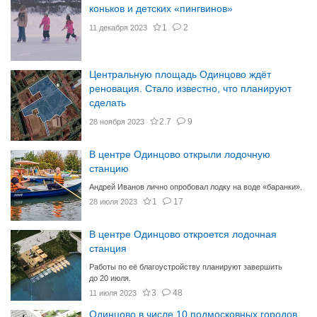
коньков и детских «пингвинов»
1
2
11 декабря 2023
Центральную площадь Одинцово ждёт
реновация. Стало известно, что планируют
сделать
2.7
9
28 ноября 2023
В центре Одинцово открыли лодочную
станцию
Андрей Иванов лично опробовал лодку на воде «баранки».
1
17
28 июля 2023
В центре Одинцово откроется лодочная
станция
Работы по её благоустройству планируют завершить
до 20 июля.
3
48
11 июля 2023
Одинцово в числе 10 подмосковных городов