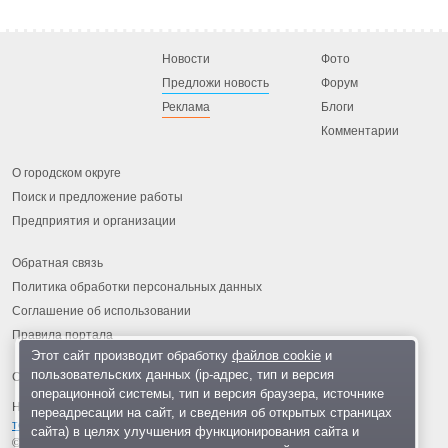
Новости
Фото
Предложи новость
Форум
Реклама
Блоги
Комментарии
О городском округе
Поиск и предложение работы
Предприятия и организации
Обратная связь
Политика обработки персональных данных
Соглашение об использовании
Правила портала
Этот сайт производит обработку
файлов cookie
и
пользовательских данных (ip-адрес, тип и версия
операционной системы, тип и версия браузера, источнике
На информационном ресурсе применяются
рекомендательные
переадресации на сайт, и сведения об открытых страницах
технологии
.
сайта) в целях улучшения функционирования сайта и
© 2013-2026 «ОИНФО»,
сделано в Одинцово