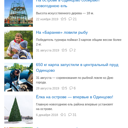
На острове в Одинцово собирают
новогоднюю ель
Высота искусственного дерева — 18 м.
5
21
22 ноября 2019
На «Баранке» ловили рыбу
Победитель турнира поймал 3 карпов общим весом более
2 кг.
5
2
31 августа 2019
650 кг карпа запустили в центральный пруд
Одинцово
31 августа — соревнования по рыбной ловле ко Дню
города.
5
6
28 августа 2019
Ёлка на острове — впервые в Одинцово!
Главную новогоднюю ель района впервые установят
на острове.
1
31
6 декабря 2018